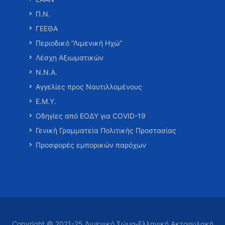
Π.Ν.
ΓΕΕΘΑ
Περιοδικό “Λιμενική Ηχώ”
Λέσχη Αξιωματικών
Ν.Ν.Α.
Αγγελίες προς Ναυτιλλομένους
Ε.Μ.Υ.
Οδηγίες από ΕΟΔΥ για COVID-19
Γενική Γραμματεία Πολιτικής Προστασίας
Προσφορές εμπορικών παρόχων
Copyright © 2021-25 Λιμενικό Σώμα-Ελληνική Ακτοφυλακή