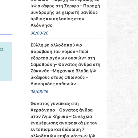
Ι/Φ σκάφος στη Σέριφο – Παροχή
συνδρομής σε χειριστή σανίδας
όρθιας κωπηλασίας στην
Αλόννησο
06/08/26
Σύλληψη αλλοδαπού για
τε
παράβαση του νόμου «Περί
εξαρτησιογόνων ουσιών» στη
Σαμοθράκη– Θάνατος άνδρα στη
Ζάκυνθο –Μηχανική Βλάβη Ι/Φ
σκάφους στους Οθωνούς –
Διακομιδές ασθενών
05/08/26
Θάνατος γυναίκας στη
Χερσόνησο – Θάνατος άνδρα
στον Άγιο Κήρυκο – Συνέχεια
ενημέρωσης αναφορικά με τον
εντοπισμό και διάσωση 7
αλλοδαπών επιβαινόντων Ι/Φ