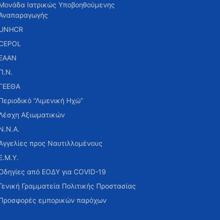
Μονάδα Ιατρικώς Υποβοηθούμενης
Αναπαραγωγής
UNHCR
CEPOL
ΕΑΑΝ
Π.Ν.
ΓΕΕΘΑ
Περιοδικό “Λιμενική Ηχώ”
Λέσχη Αξιωματικών
Ν.Ν.Α.
Αγγελίες προς Ναυτιλλομένους
Ε.Μ.Υ.
Οδηγίες από ΕΟΔΥ για COVID-19
Γενική Γραμματεία Πολιτικής Προστασίας
Προσφορές εμπορικών παρόχων