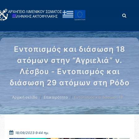
Εντοπισμός και διάσωση 18
ατόμων στην “Αγριελιά” ν.
Λέσβου - Εντοπισμός και
διάσωση 29 ατόμων στη Ρόδο
Αρχική σελίδα
Επικαιρότητα
Εντοπισμός και διάσωση 18 …
18/09/2023 9:44 πμ.