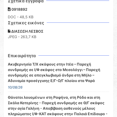
Σχετικά έγγραφα
0918892
DOC
- 48,5 KB
Σχετικες εικόνες
ΔΙΑΣΩΣΗ ΛΕΣΒΟΣ
JPEG - 263,7 KB
Επικαιρότητα
Ακυβερνησία Τ/Χ σκάφους στην Ιτέα – Παροχή
συνδρομής σε Ι/Φ σκάφος στο Μεσολόγγι – Παροχή
συνδρομής σε απεγκλωβισμό άνδρα στη Μήλο –
Αδυναμία προσέγγισης Ε/Γ-Ο/Γ πλοίου στα Ψαρά
10/08/26
Θάνατοι λουομένων στη Ραφήνα, στη Ρόδο και στη
Σκάλα Κατερίνης - Παροχή συνδρομής σε Θ/Γ σκάφος
στην αγία Γαλήνη - Αποβίβαση ασθενούς μέλους
πληρώματος Ι/Φ-ΚΑΤ σκάφους στην Παλαιά Επίδαυρο -