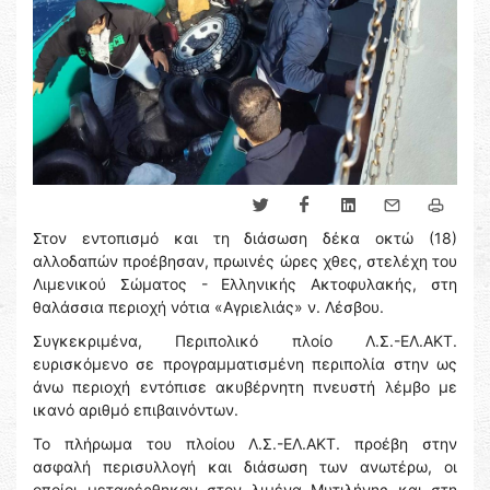
Στον εντοπισμό και τη διάσωση δέκα οκτώ (18)
αλλοδαπών προέβησαν, πρωινές ώρες χθες, στελέχη του
Λιμενικού Σώματος - Ελληνικής Ακτοφυλακής, στη
θαλάσσια περιοχή νότια «Αγριελιάς» ν. Λέσβου.
Συγκεκριμένα, Περιπολικό πλοίο Λ.Σ.-ΕΛ.ΑΚΤ.
ευρισκόμενο σε προγραμματισμένη περιπολία στην ως
άνω περιοχή εντόπισε ακυβέρνητη πνευστή λέμβο με
ικανό αριθμό επιβαινόντων.
Το πλήρωμα του πλοίου Λ.Σ.-ΕΛ.ΑΚΤ. προέβη στην
ασφαλή περισυλλογή και διάσωση των ανωτέρω, οι
οποίοι μεταφέρθηκαν στον λιμένα Μυτιλήνης και στη