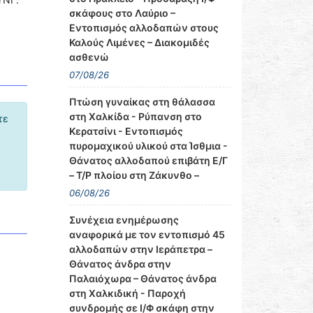
σκάφους στο Λαύριο –
Εντοπισμός αλλοδαπών στους
Καλούς Λιμένες – Διακομιδές
ασθενώ
07/08/26
Πτώση γυναίκας στη θάλασσα
στη Χαλκίδα - Ρύπανση στο
τε
Κερατσίνι - Εντοπισμός
πυρομαχικού υλικού στα Ίσθμια -
Θάνατος αλλοδαπού επιβάτη Ε/Γ
– Τ/Ρ πλοίου στη Ζάκυνθο –
06/08/26
Συνέχεια ενημέρωσης
αναφορικά με τον εντοπισμό 45
αλλοδαπών στην Ιεράπετρα –
Θάνατος άνδρα στην
Παλαιόχωρα – Θάνατος άνδρα
στη Χαλκιδική - Παροχή
συνδρομής σε Ι/Φ σκάφη στην