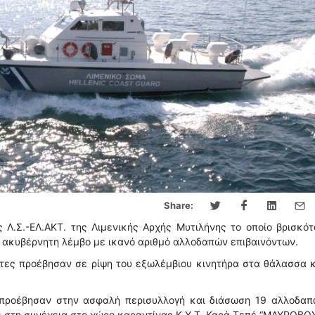
Share:
Λ.Σ.-ΕΛ.ΑΚΤ. της Λιμενικής Αρχής Μυτιλήνης το οποίο βρισκό
 ακυβέρνητη λέμβο με ικανό αριθμό αλλοδαπών επιβαινόντων.
οντες προέβησαν σε ρίψη του εξωλέμβιου κινητήρα στα θάλασσα
προέβησαν στην ασφαλή περισυλλογή και διάσωση 19 αλλοδαπώ
ι στη συνέχεια στο χώρο καραντίνας Κ.Υ.Τ. Καρά Τεπέ “ΜΑΥΡΟΒΟΥ