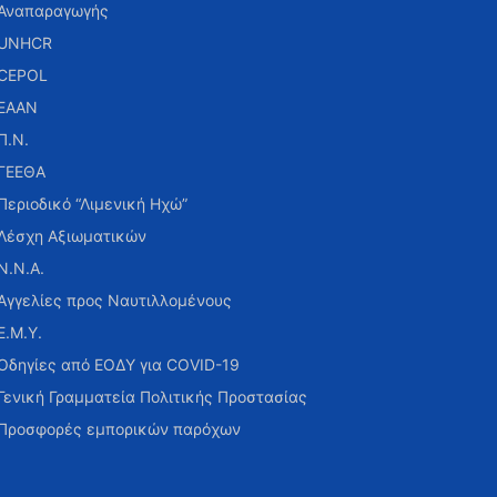
Αναπαραγωγής
UNHCR
CEPOL
ΕΑΑΝ
Π.Ν.
ΓΕΕΘΑ
Περιοδικό “Λιμενική Ηχώ”
Λέσχη Αξιωματικών
Ν.Ν.Α.
Αγγελίες προς Ναυτιλλομένους
Ε.Μ.Υ.
Οδηγίες από ΕΟΔΥ για COVID-19
Γενική Γραμματεία Πολιτικής Προστασίας
Προσφορές εμπορικών παρόχων