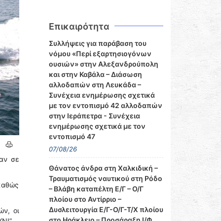
Επικαιρότητα
Συλλήψεις για παράβαση του
νόμου «Περί εξαρτησιογόνων
ουσιών» στην Αλεξανδρούπολη
και στην Καβάλα – Διάσωση
αλλοδαπών στη Λευκάδα –
Συνέχεια ενημέρωσης σχετικά
με τον εντοπισμό 42 αλλοδαπών
στην Ιεράπετρα - Συνέχεια
ενημέρωσης σχετικά με τον
εντοπισμό 47
07/08/26
ταν σε
Θάνατος άνδρα στη Χαλκιδική –
Τραυματισμός ναυτικού στη Ρόδο
 καθώς
– Βλάβη καταπέλτη Ε/Γ – Ο/Γ
πλοίου στο Αντίρριο –
Δυσλειτουργία Ε/Γ-Ο/Γ-Τ/Χ πλοίου
ν, οι
στο Ηράκλειο – Προσάραξη Ι/Φ
ΝΙ”.