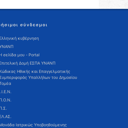
ρήσιμοι σύνδεσμοι
Ελληνική κυβέρνηση
ΥΝΑΝΠ
Η σελίδα μου - Portal
Επιτελική Δομή ΕΣΠΑ ΥΝΑΝΠ
Κώδικας Ηθικής και Επαγγελματικής
Συμπεριφοράς Υπαλλήλων του Δημοσίου
Τομέα
Ι.Ι.Ε.Ν.
Π.Ο.Ν.
Π.Σ.
ΕΛ.ΑΣ.
Μονάδα Ιατρικώς Υποβοηθούμενης