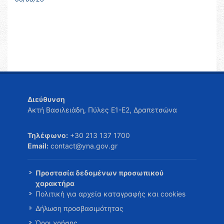
Διεύθυνση
Ακτή Βασιλειάδη, Πύλες Ε1-Ε2, Δραπετσώνα
Τηλέφωνο:
+30 213 137 1700
Email:
contact@yna.gov.gr
Προστασία δεδομένων προσωπικού
χαρακτήρα
Πολιτική για αρχεία καταγραφής και cookies
Δήλωση προσβασιμότητας
Όροι χρήσης