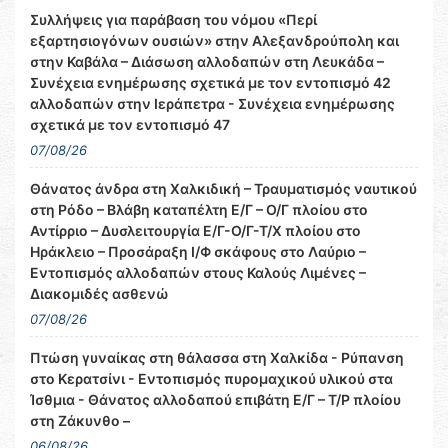
Συλλήψεις για παράβαση του νόμου «Περί
εξαρτησιογόνων ουσιών» στην Αλεξανδρούπολη και
στην Καβάλα – Διάσωση αλλοδαπών στη Λευκάδα –
Συνέχεια ενημέρωσης σχετικά με τον εντοπισμό 42
αλλοδαπών στην Ιεράπετρα - Συνέχεια ενημέρωσης
σχετικά με τον εντοπισμό 47
07/08/26
Θάνατος άνδρα στη Χαλκιδική – Τραυματισμός ναυτικού
στη Ρόδο – Βλάβη καταπέλτη Ε/Γ – Ο/Γ πλοίου στο
Αντίρριο – Δυσλειτουργία Ε/Γ-Ο/Γ-Τ/Χ πλοίου στο
Ηράκλειο – Προσάραξη Ι/Φ σκάφους στο Λαύριο –
Εντοπισμός αλλοδαπών στους Καλούς Λιμένες –
Διακομιδές ασθενώ
07/08/26
Πτώση γυναίκας στη θάλασσα στη Χαλκίδα - Ρύπανση
στο Κερατσίνι - Εντοπισμός πυρομαχικού υλικού στα
Ίσθμια - Θάνατος αλλοδαπού επιβάτη Ε/Γ – Τ/Ρ πλοίου
στη Ζάκυνθο –
06/08/26