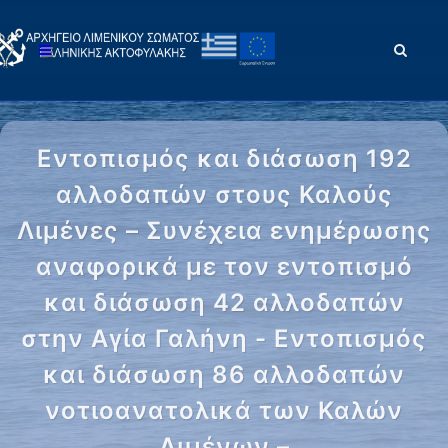
Εντοπισμός και διάσωση 192
αλλοδαπών στους Καλούς
Λιμένες – Συνέχεια ενημέρωσης
αναφορικά με τον εντοπισμό
και διάσωση 42 αλλοδαπών
στην Αγία Γαλήνη - Εντοπισμός
και διάσωση 86 αλλοδαπών
νοτιοανατολικά των Καλών
Λιμένων –