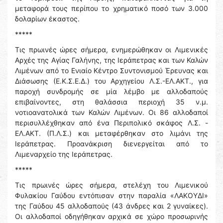
μεταφορά τους περίπου το χρηματικό ποσό των 3.000
δολαρίων έκαστος.
*****
Τις πρωινές ώρες σήμερα, ενημερώθηκαν οι Λιμενικές
Αρχές της Αγίας Γαλήνης, της Ιεράπετρας και των Καλών
Λιμένων από το Ενιαίο Κέντρο Συντονισμού Έρευνας και
Διάσωσης (Ε.Κ.Σ.Ε.Δ.) του Αρχηγείου Λ.Σ.-ΕΛ.ΑΚΤ., για
παροχή συνδρομής σε μία λέμβο με αλλοδαπούς
επιβαίνοντες, στη θαλάσσια περιοχή 35 ν.μ.
νοτιοανατολικά των Καλών Λιμένων. Οι 86 αλλοδαποί
περισυλλέχθηκαν από ένα Περιπολικό σκάφος Λ.Σ. -
ΕΛ.ΑΚΤ. (Π.Λ.Σ.) και μεταφέρθηκαν στο λιμάνι της
Ιεράπετρας. Προανάκριση διενεργείται από το
Λιμεναρχείο της Ιεράπετρας.
*****
Τις πρωινές ώρες σήμερα, στελέχη του Λιμενικού
Φυλακίου Γαύδου εντόπισαν στην παραλία «ΛΑΚΟΥΔΙ»
της Γαύδου 45 αλλοδαπούς (43 άνδρες και 2 γυναίκες).
Οι αλλοδαποί οδηγήθηκαν αρχικά σε χώρο προσωρινής