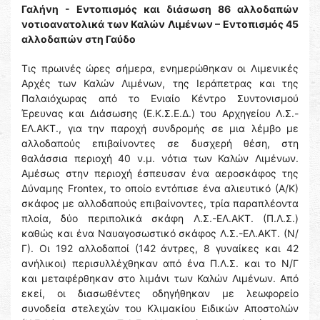
Γαλήνη - Εντοπισμός και διάσωση 86 αλλοδαπών
νοτιοανατολικά των Καλών Λιμένων – Εντοπισμός 45
αλλοδαπών στη Γαύδο
Τις πρωινές ώρες σήμερα, ενημερώθηκαν οι Λιμενικές
Αρχές των Καλών Λιμένων, της Ιεράπετρας και της
Παλαιόχωρας από το Ενιαίο Κέντρο Συντονισμού
Έρευνας και Διάσωσης (Ε.Κ.Σ.Ε.Δ.) του Αρχηγείου Λ.Σ.-
ΕΛ.ΑΚΤ., για την παροχή συνδρομής σε μια λέμβο με
αλλοδαπούς επιβαίνοντες σε δυσχερή θέση, στη
θαλάσσια περιοχή 40 ν.μ. νότια των Καλών Λιμένων.
Αμέσως στην περιοχή έσπευσαν ένα αεροσκάφος της
Δύναμης Frontex, το οποίο εντόπισε ένα αλιευτικό (Α/Κ)
σκάφος με αλλοδαπούς επιβαίνοντες, τρία παραπλέοντα
πλοία, δύο περιπολικά σκάφη Λ.Σ.-ΕΛ.ΑΚΤ. (Π.Λ.Σ.)
καθώς και ένα Ναυαγοσωστικό σκάφος Λ.Σ.-ΕΛ.ΑΚΤ. (Ν/
Γ). Οι 192 αλλοδαποί (142 άντρες, 8 γυναίκες και 42
ανήλικοι) περισυλλέχθηκαν από ένα Π.Λ.Σ. και το Ν/Γ
και μεταφέρθηκαν στο λιμάνι των Καλών Λιμένων. Από
εκεί, οι διασωθέντες οδηγήθηκαν με λεωφορείο
συνοδεία στελεχών του Κλιμακίου Ειδικών Αποστολών