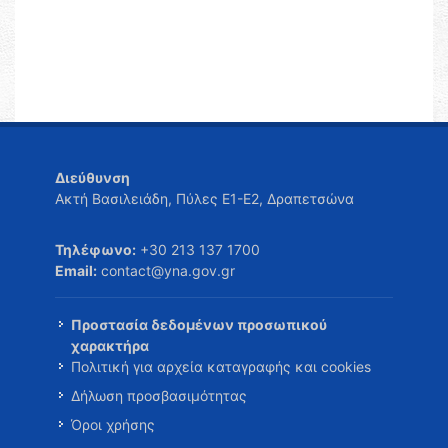
Διεύθυνση
Ακτή Βασιλειάδη, Πύλες Ε1-Ε2, Δραπετσώνα
Τηλέφωνο:
+30 213 137 1700
Email:
contact@yna.gov.gr
Προστασία δεδομένων προσωπικού
χαρακτήρα
Πολιτική για αρχεία καταγραφής και cookies
Δήλωση προσβασιμότητας
Όροι χρήσης