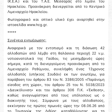
(Κ.Ε.Α.) και του Τ.Α.Ε. Μεσσαράς στο λιμάνι του
Ηρακλείου. Προανάκριση διενεργείται από το Κεντρικό
Λιμεναρχείο Ηρακλείου.
Φωτογραφικό και οπτικό υλικό έχει αναρτηθεί στην
ιστοσελίδα www.hcg.gr.
*****
Συνέχεια ενημέρωσης:
Αναφορικά με τον εντοπισμό και τη διάσωση 42
αλλοδαπών από λέμβο στη θαλάσσια περιοχή 22 ν.μ.
νοτιοανατολικά της Γαύδου, τις μεσημβρινές ώρες
σήμερα, κατά τη διενεργούμενη προανάκριση από το
Λιμεναρχείο Ρεθύμνου, συνελήφθη ένας 13χρονος
αλλοδαπός (υπήκοος Σουδάν) εκ των ανωτέρω, για
παράβαση του άρθρου 83 του Ν. 3386/2005 «Παράνομη
είσοδος στη χώρα», του άρθρου 25 του Ν. 5038/2023
«Διευκόλυνση» και του άρθρου 306 Π.Κ. «Έκθεση»,
καθώς αναγνωρίστηκε από τους υπόλοιπους ως ο
διακινητής τους. Σύμφωνα με τους αλλοδαπούς,
εκκίνησαν τις πρώτες πρωινές ώρες την 08.06.26 από
το Τομπρούκ της Λιβύης, καταβάλλοντας για τη