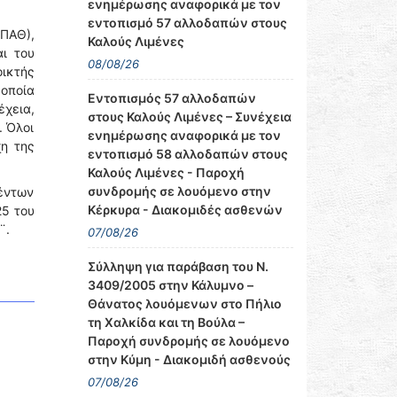
ενημέρωσης αναφορικά με τον
εντοπισμό 57 αλλοδαπών στους
(ΠΑΘ),
Καλούς Λιμένες
ι του
08/08/26
ικτής
οποία
Εντοπισμός 57 αλλοδαπών
χεια,
στους Καλούς Λιμένες – Συνέχεια
. Όλοι
ενημέρωσης αναφορικά με τον
η της
εντοπισμό 58 αλλοδαπών στους
Καλούς Λιμένες - Παροχή
συνδρομής σε λουόμενο στην
έντων
Κέρκυρα - Διακομιδές ασθενών
25 του
¨.
07/08/26
Σύλληψη για παράβαση του Ν.
3409/2005 στην Κάλυμνο –
Θάνατος λουόμενων στο Πήλιο
τη Χαλκίδα και τη Βούλα –
Παροχή συνδρομής σε λουόμενο
στην Κύμη - Διακομιδή ασθενούς
07/08/26