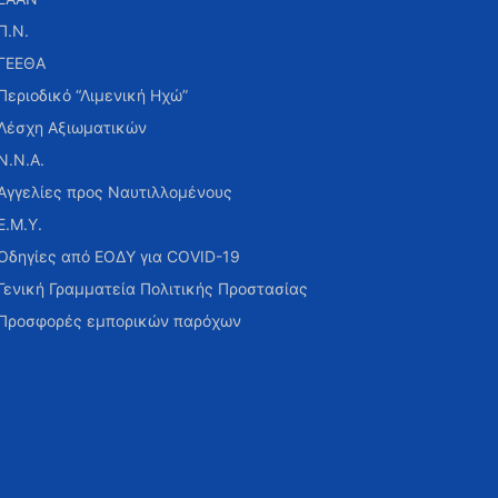
Π.Ν.
ΓΕΕΘΑ
Περιοδικό “Λιμενική Ηχώ”
Λέσχη Αξιωματικών
Ν.Ν.Α.
Αγγελίες προς Ναυτιλλομένους
Ε.Μ.Υ.
Οδηγίες από ΕΟΔΥ για COVID-19
Γενική Γραμματεία Πολιτικής Προστασίας
Προσφορές εμπορικών παρόχων