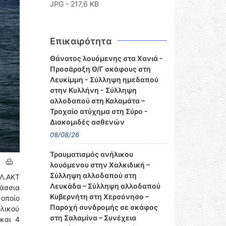
JPG - 217,6 KB
Επικαιρότητα
Θάνατος λουόμενης στα Χανιά -
Προσάραξη Θ/Γ σκάφους στη
Λευκίμμη - Σύλληψη ημεδαπού
στην Κυλλήνη - Σύλληψη
αλλοδαπού στη Καλαμάτα –
Τροχαίο ατύχημα στη Σύρο -
Διακομιδές ασθενών
08/08/26
Τραυματισμός ανήλικου
λουόμενου στην Χαλκιδική –
Σύλληψη αλλοδαπού στη
ΕΛ.ΑΚΤ
Λευκάδα – Σύλληψη αλλοδαπού
λάσσια
Κυβερνήτη στη Χερσόνησο –
 οποίο
Παροχή συνδρομής σε σκάφος
λικού
στη Σαλαμίνα – Συνέχεια
και 4