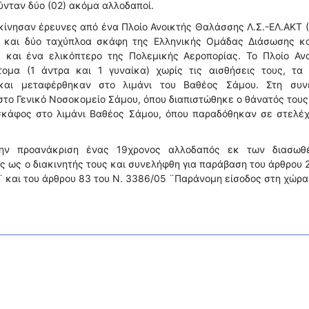
ύνταν δύο (02) ακόμα αλλοδαποί.
ξεκίνησαν έρευνες από ένα Πλοίο Ανοικτής Θαλάσσης Λ.Σ.-ΕΛ.ΑΚΤ 
) και δύο ταχύπλοα σκάφη της Ελληνικής Ομάδας Διάσωσης κα
και ένα ελικόπτερο της Πολεμικής Αεροπορίας. Το Πλοίο Ανο
ομα (1 άντρα και 1 γυναίκα) χωρίς τις αισθήσεις τους, τα 
αι μεταφέρθηκαν στο λιμάνι του Βαθέος Σάμου. Στη συνέ
ο Γενικό Νοσοκομείο Σάμου, όπου διαπιστώθηκε ο θάνατός τους
σκάφος στο λιμάνι Βαθέος Σάμου, όπου παραδόθηκαν σε στελέχ
την προανάκριση ένας 19χρονος αλλοδαπός εκ των διασωθ
 ως ο διακινητής τους και συνελήφθη για παράβαση του άρθρου 
και του άρθρου 83 του Ν. 3386/05 ¨Παράνομη είσοδος στη χώρα