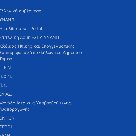
Ελληνική κυβέρνηση
ΥΝΑΝΠ
Η σελίδα μου - Portal
Επιτελική Δομή ΕΣΠΑ ΥΝΑΝΠ
Κώδικας Ηθικής και Επαγγελματικής
Συμπεριφοράς Υπαλλήλων του Δημοσίου
Τομέα
Ι.Ι.Ε.Ν.
Π.Ο.Ν.
Π.Σ.
ΕΛ.ΑΣ.
Μονάδα Ιατρικώς Υποβοηθούμενης
Αναπαραγωγής
UNHCR
CEPOL
ΕΑΑΝ