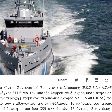
Share:
ο Κέντρο Συντονισμού Έρευνας και Διάσωσης (Ε.Κ.Σ.Ε.Δ.) Λ.Σ.-
άγκης ''112'' για την ύπαρξη λέμβου σε δυσχερή θέση στην θα
ην περιοχή μετέβη ένα περιπολικό σκάφος Λ.Σ.-ΕΛ.ΑΚΤ (ΠΛΣ), το
ολο των επιβαινόντων της στη θάλασσα. Το πλήρωμα του περιπο
 διάσωση είκοσι δύο (22) αλλοδαπών (16 άντρες, 2 γυναίκες 