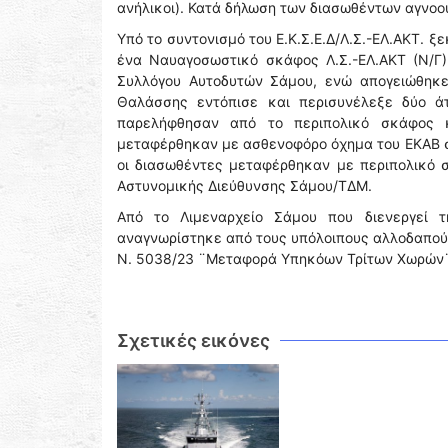
ανήλικοι). Κατά δήλωση των διασωθέντων αγνοο
Υπό το συντονισμό του Ε.Κ.Σ.Ε.Δ/Λ.Σ.-ΕΛ.ΑΚΤ. 
ένα Ναυαγοσωστικό σκάφος Λ.Σ.-ΕΛ.ΑΚΤ (Ν/Γ
Συλλόγου Αυτοδυτών Σάμου, ενώ απογειώθηκε 
Θαλάσσης εντόπισε και περισυνέλεξε δύο άτ
παρελήφθησαν από το περιπολικό σκάφος κ
μεταφέρθηκαν με ασθενοφόρο όχημα του ΕΚΑΒ στ
οι διασωθέντες μεταφέρθηκαν με περιπολικό 
Αστυνομικής Διεύθυνσης Σάμου/ΤΔΜ.
Από το Λιμεναρχείο Σάμου που διενεργεί 
αναγνωρίστηκε από τους υπόλοιπους αλλοδαπούς
Ν. 5038/23 ¨Μεταφορά Υπηκόων Τρίτων Χωρών¨ 
Σχετικές εικόνες