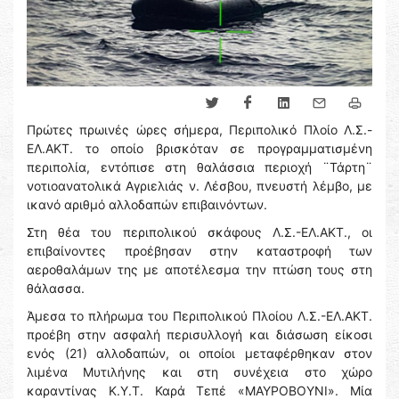
Πρώτες πρωινές ώρες σήμερα, Περιπολικό Πλοίο Λ.Σ.-
ΕΛ.ΑΚΤ. το οποίο βρισκόταν σε προγραμματισμένη
περιπολία, εντόπισε στη θαλάσσια περιοχή ¨Τάρτη¨
νοτιοανατολικά Αγριελιάς ν. Λέσβου, πνευστή λέμβο, με
ικανό αριθμό αλλοδαπών επιβαινόντων.
Στη θέα του περιπολικού σκάφους Λ.Σ.-ΕΛ.ΑΚΤ., οι
επιβαίνοντες προέβησαν στην καταστροφή των
αεροθαλάμων της με αποτέλεσμα την πτώση τους στη
θάλασσα.
Άμεσα το πλήρωμα του Περιπολικού Πλοίου Λ.Σ.-ΕΛ.ΑΚΤ.
προέβη στην ασφαλή περισυλλογή και διάσωση είκοσι
ενός (21) αλλοδαπών, οι οποίοι μεταφέρθηκαν στον
λιμένα Μυτιλήνης και στη συνέχεια στο χώρο
καραντίνας Κ.Υ.Τ. Καρά Τεπέ «ΜΑΥΡΟΒΟΥΝΙ». Μία