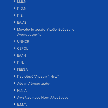
Ι.Ι.Ε.Ν.
Π.Ο.Ν.
Π.Σ.
ΕΛ.ΑΣ.
Μονάδα Ιατρικώς Υποβοηθούμενης
Αναπαραγωγής
UNHCR
CEPOL
ΕΑΑΝ
Π.Ν.
ΓΕΕΘΑ
Περιοδικό “Λιμενική Ηχώ”
Λέσχη Αξιωματικών
Ν.Ν.Α.
Αγγελίες προς Ναυτιλλομένους
Ε.Μ.Υ.