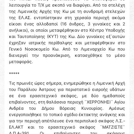
λειτουργία το Τ/Χ με σκοπό να διαφύγει. Από τα στελέχη
της Λιμενικής Αρχής της Κω με τη συνδρομή στελεχών
της ΕΛ.ΑΣ. εντοπίστηκαν στη χερσαία περιοχή ακόμα
είκοσι ένας αλλοδαποί (16 άνδρες, 3 γυναίκες και 2
ανήλικοι), οι οποίοι μεταφέρθηκαν στο Κέντρο Υποδοχής
και Ταυτοποίησης (ΚΥΤ) της Κω. Δύο γυναίκες εξ΄αυτών
έχρηζαν ιατρικής περίθαλψης και μεταφέρθηκαν στο
Γενικό Νοσοκομείο Κω. Από το Λιμεναρχείο Κω που
διενεργεί την προανάκριση, κατασχέθηκε το μέσο
μεταφοράς.
*****
Τις πρωινές ώρες σήμερα, ενημερώθηκε η Λιμενική Αρχή
του Παράλιου Άστρους για περιστατικό εισροής υδάτων
σε ένα ερασιτεχνικό σκάφος, με δύο ημεδαπούς
επιβαίνοντες, στη θαλάσσια περιοχή ¨ΧΕΡΡΟΝΗΣΙ¨ Αγίου
Ανδρέα του Δήμου Βόρειας Κυνουρίας. Αμέσως
ενεργοποιήθηκε το τοπικό σχέδιο έκτακτης ανάγκης και
για την περιοχή απέπλευσε ένα περιπολικό σκάφος Λ.Σ.-
ΕΛ.ΑΚΤ και το ερασιτεχνικό σκάφος ¨ΜΑΤΖΙΣΤΕ¨
Λ.Π.Α-391. Οι επιβαίνοντες του σκάφους