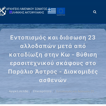
Εντοπισμός και διάσωση 23
αλλοδαπών μετά από
καταδίωξη στην Κω - Βύθιση
ερασιτεχνικού σκάφους στο
Παράλιο Άστρος - Διακομιδές
ασθενών
Αρχική σελίδα
Επικαιρότητα
Εντοπισμός και διάσωση 23 …