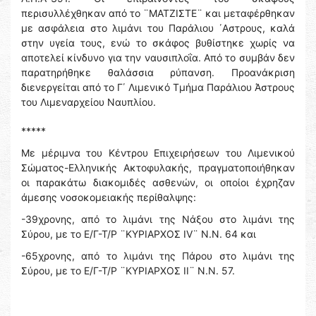
περισυλλέχθηκαν από το ¨ΜΑΤΖΙΣΤΕ¨ και μεταφέρθηκαν
με ασφάλεια στο λιμάνι του Παράλιου ΄Αστρους, καλά
στην υγεία τους, ενώ το σκάφος βυθίστηκε χωρίς να
αποτελεί κίνδυνο για την ναυσιπλοΐα. Από το συμβάν δεν
παρατηρήθηκε θαλάσσια ρύπανση. Προανάκριση
διενεργείται από το Γ΄ Λιμενικό Τμήμα Παράλιου Άστρους
του Λιμεναρχείου Ναυπλίου.
*****
Με μέριμνα του Κέντρου Επιχειρήσεων του Λιμενικού
Σώματος-Ελληνικής Ακτοφυλακής, πραγματοποιήθηκαν
οι παρακάτω διακομιδές ασθενών, οι οποίοι έχρηζαν
άμεσης νοσοκομειακής περίθαλψης:
-39χρονης, από το λιμάνι της Νάξου στο λιμάνι της
Σύρου, με το Ε/Γ-Τ/Ρ ¨ΚΥΡΙΑΡΧΟΣ IV¨ Ν.Ν. 64 και
-65χρονης, από το λιμάνι της Πάρου στο λιμάνι της
Σύρου, με το Ε/Γ-Τ/Ρ ¨ΚΥΡΙΑΡΧΟΣ ΙΙ¨ Ν.Ν. 57.