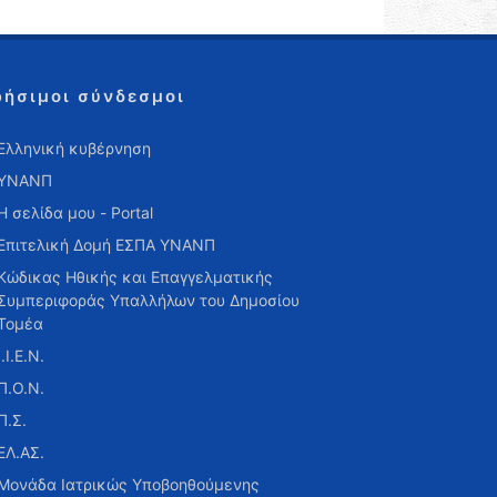
ρήσιμοι σύνδεσμοι
Ελληνική κυβέρνηση
ΥΝΑΝΠ
Η σελίδα μου - Portal
Επιτελική Δομή ΕΣΠΑ ΥΝΑΝΠ
Κώδικας Ηθικής και Επαγγελματικής
Συμπεριφοράς Υπαλλήλων του Δημοσίου
Τομέα
Ι.Ι.Ε.Ν.
Π.Ο.Ν.
Π.Σ.
ΕΛ.ΑΣ.
Μονάδα Ιατρικώς Υποβοηθούμενης