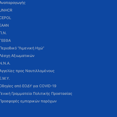
Αναπαραγωγής
UNHCR
CEPOL
ΕΑΑΝ
Π.Ν.
ΓΕΕΘΑ
Περιοδικό “Λιμενική Ηχώ”
Λέσχη Αξιωματικών
Ν.Ν.Α.
Αγγελίες προς Ναυτιλλομένους
Ε.Μ.Υ.
Οδηγίες από ΕΟΔΥ για COVID-19
Γενική Γραμματεία Πολιτικής Προστασίας
Προσφορές εμπορικών παρόχων