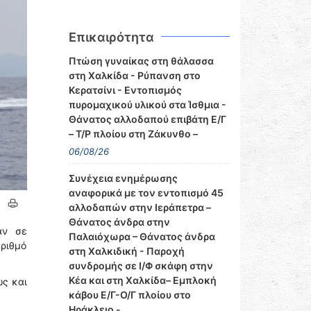
Επικαιρότητα
Πτώση γυναίκας στη θάλασσα
στη Χαλκίδα - Ρύπανση στο
Κερατσίνι - Εντοπισμός
πυρομαχικού υλικού στα Ίσθμια -
Θάνατος αλλοδαπού επιβάτη Ε/Γ
– Τ/Ρ πλοίου στη Ζάκυνθο –
06/08/26
Συνέχεια ενημέρωσης
αναφορικά με τον εντοπισμό 45
αλλοδαπών στην Ιεράπετρα –
Θάνατος άνδρα στην
αν σε
Παλαιόχωρα – Θάνατος άνδρα
αριθμό
στη Χαλκιδική - Παροχή
συνδρομής σε Ι/Φ σκάφη στην
Κέα και στη Χαλκίδα– Εμπλοκή
ώς και
κάβου Ε/Γ-Ο/Γ πλοίου στο
Ηράκλειο -