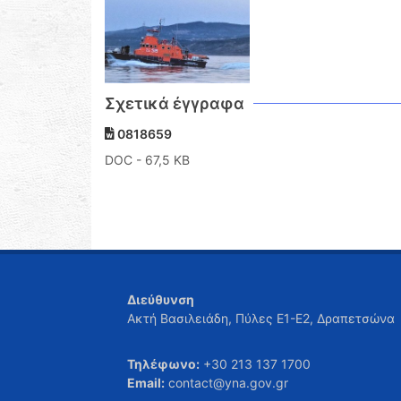
Σχετικά έγγραφα
0818659
DOC
- 67,5 KB
Διεύθυνση
Ακτή Βασιλειάδη, Πύλες Ε1-Ε2, Δραπετσώνα
Τηλέφωνο:
+30 213 137 1700
Email:
contact@yna.gov.gr