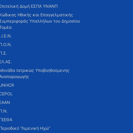
Επιτελική Δομή ΕΣΠΑ ΥΝΑΝΠ
Κώδικας Ηθικής και Επαγγελματικής
Συμπεριφοράς Υπαλλήλων του Δημοσίου
Τομέα
Ι.Ι.Ε.Ν.
Π.Ο.Ν.
Π.Σ.
ΕΛ.ΑΣ.
Μονάδα Ιατρικώς Υποβοηθούμενης
Αναπαραγωγής
UNHCR
CEPOL
ΕΑΑΝ
Π.Ν.
ΓΕΕΘΑ
Περιοδικό “Λιμενική Ηχώ”