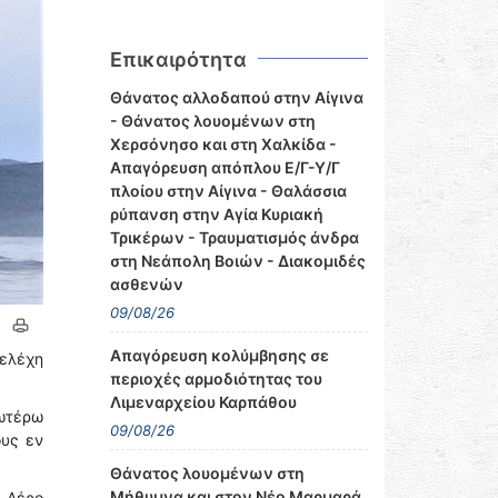
Επικαιρότητα
Θάνατος αλλοδαπού στην Αίγινα
- Θάνατος λουομένων στη
Χερσόνησο και στη Χαλκίδα -
Απαγόρευση απόπλου Ε/Γ-Υ/Γ
πλοίου στην Αίγινα - Θαλάσσια
ρύπανση στην Αγία Κυριακή
Τρικέρων - Τραυματισμός άνδρα
στη Νεάπολη Βοιών - Διακομιδές
ασθενών
09/08/26
Απαγόρευση κολύμβησης σε
ελέχη
περιοχές αρμοδιότητας του
Λιμεναρχείου Καρπάθου
ωτέρω
09/08/26
ους εν
Θάνατος λουομένων στη
Μήθυμνα και στον Νέο Μαρμαρά
. Λέρο