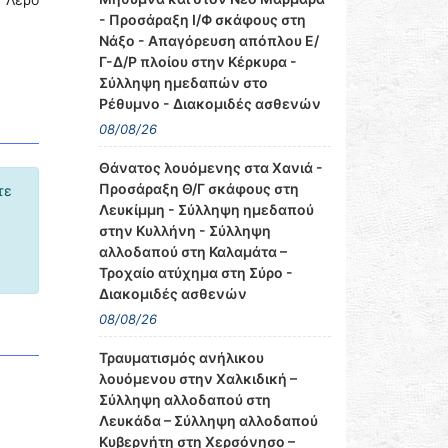
- Προσάραξη Ι/Φ σκάφους στη
Νάξο - Απαγόρευση απόπλου Ε/
Γ-Δ/Ρ πλοίου στην Κέρκυρα -
Σύλληψη ημεδαπών στο
Ρέθυμνο - Διακομιδές ασθενών
08/08/26
Θάνατος λουόμενης στα Χανιά -
Προσάραξη Θ/Γ σκάφους στη
τε
Λευκίμμη - Σύλληψη ημεδαπού
στην Κυλλήνη - Σύλληψη
αλλοδαπού στη Καλαμάτα –
Τροχαίο ατύχημα στη Σύρο -
Διακομιδές ασθενών
08/08/26
Τραυματισμός ανήλικου
λουόμενου στην Χαλκιδική –
Σύλληψη αλλοδαπού στη
Λευκάδα – Σύλληψη αλλοδαπού
Κυβερνήτη στη Χερσόνησο –