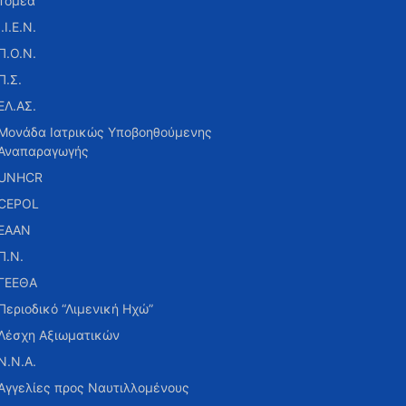
Τομέα
Ι.Ι.Ε.Ν.
Π.Ο.Ν.
Π.Σ.
ΕΛ.ΑΣ.
Μονάδα Ιατρικώς Υποβοηθούμενης
Αναπαραγωγής
UNHCR
CEPOL
ΕΑΑΝ
Π.Ν.
ΓΕΕΘΑ
Περιοδικό “Λιμενική Ηχώ”
Λέσχη Αξιωματικών
Ν.Ν.Α.
Αγγελίες προς Ναυτιλλομένους