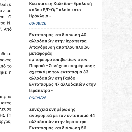
Κέα και στη Χαλκίδα– Εμπλοκή
νέλεξε
κάβου Ε/Γ-Ο/Γ πλοίου στο
καν με
Ηράκλειο -
ου. Ο
του Ν.
06/08/26
”. Από
Εντοπισμός και διάσωση 40
αλλοδαπών στην Ιεράπετρα –
Απαγόρευση απόπλου πλοίου
μεταφοράς
ύρθηκε
εμπορευματοκιβωτίων στον
χρονος
Πειραιά – Συνέχεια ενημέρωσης
Από το
σχετικά με τον εντοπισμό 33
θηκε η
αλλοδαπών στη Γαύδο -
Εντοπισμός 47 αλλοδαπών στην
Ιεράπετρα -
ισμού
06/08/26
ματος
πλευσε
Συνέχεια ενημέρωσης
ΜΗΣ Γ»
αναφορικά με τον εντοπισμό 44
ύργου,
αλλοδαπών στην Ιεράπετρα–
Εντοπισμός και διάσωση 56