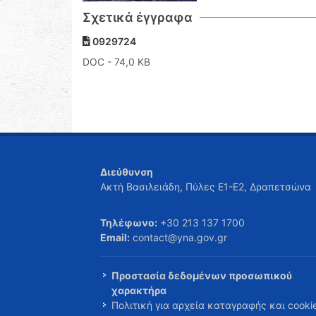
Σχετικά έγγραφα
0929724
DOC
- 74,0 KB
Διεύθυνση
Ακτή Βασιλειάδη, Πύλες Ε1-Ε2, Δραπετσώνα
Τηλέφωνο:
+30 213 137 1700
Email:
contact@yna.gov.gr
Προστασία δεδομένων προσωπικού
χαρακτήρα
Πολιτική για αρχεία καταγραφής και cooki