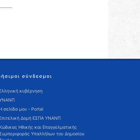
ρήσιμοι σύνδεσμοι
Ελληνική κυβέρνηση
ΥΝΑΝΠ
Η σελίδα μου - Portal
Επιτελική Δομή ΕΣΠΑ ΥΝΑΝΠ
Κώδικας Ηθικής και Επαγγελματικής
Συμπεριφοράς Υπαλλήλων του Δημοσίου