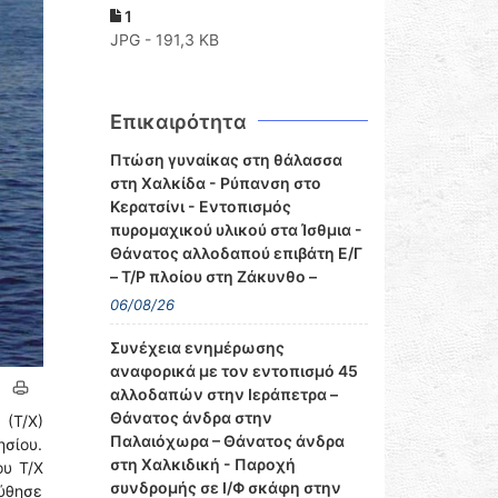
1
JPG - 191,3 KB
Επικαιρότητα
Πτώση γυναίκας στη θάλασσα
στη Χαλκίδα - Ρύπανση στο
Κερατσίνι - Εντοπισμός
πυρομαχικού υλικού στα Ίσθμια -
Θάνατος αλλοδαπού επιβάτη Ε/Γ
– Τ/Ρ πλοίου στη Ζάκυνθο –
06/08/26
Συνέχεια ενημέρωσης
αναφορικά με τον εντοπισμό 45
αλλοδαπών στην Ιεράπετρα –
Θάνατος άνδρα στην
(Τ/Χ)
Παλαιόχωρα – Θάνατος άνδρα
σίου.
στη Χαλκιδική - Παροχή
ου Τ/Χ
συνδρομής σε Ι/Φ σκάφη στην
ύθησε