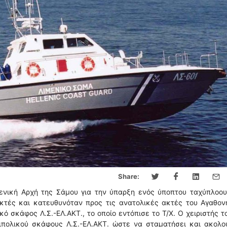
Share:
ενική Αρχή της Σάμου για την ύπαρξη ενός ύποπτου ταχύπλοου 
κτές και κατευθυνόταν προς τις ανατολικές ακτές του Αγαθονη
ό σκάφος Λ.Σ.-ΕΛ.ΑΚΤ., το οποίο εντόπισε το Τ/Χ. Ο χειριστής τ
ιπολικού σκάφους Λ.Σ.-ΕΛ.ΑΚΤ. ώστε να σταματήσει και ακολο