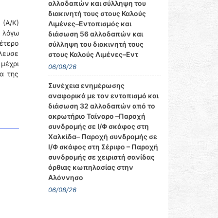
αλλοδαπών και σύλληψη του
διακινητή τους στους Καλούς
(Α/Κ)
Λιμένες–Εντοπισμός και
, λόγω
διάσωση 56 αλλοδαπών και
έτερο
σύλληψη του διακινητή τους
πλευσε
στους Καλούς Λιμένες–Εντ
 μέχρι
06/08/26
α της
Συνέχεια ενημέρωσης
αναφορικά με τον εντοπισμό και
διάσωση 32 αλλοδαπών από το
ακρωτήριο Ταίναρο –Παροχή
συνδρομής σε Ι/Φ σκάφος στη
Χαλκίδα– Παροχή συνδρομής σε
Ι/Φ σκάφος στη Σέριφο – Παροχή
συνδρομής σε χειριστή σανίδας
όρθιας κωπηλασίας στην
Αλόννησο
06/08/26