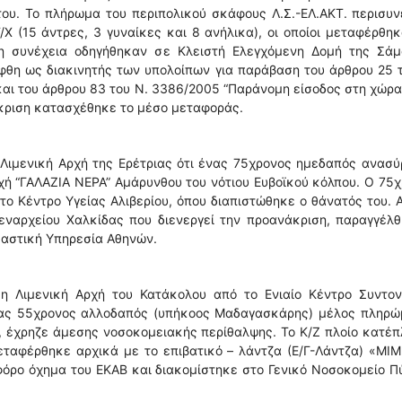
ου. Το πλήρωμα του περιπολικού σκάφους Λ.Σ.-ΕΛ.ΑΚΤ. περισυ
/Χ (15 άντρες, 3 γυναίκες και 8 ανήλικα), οι οποίοι μεταφέρθη
τη συνέχεια οδηγήθηκαν σε Κλειστή Ελεγχόμενη Δομή της Σάμ
φθη ως διακινητής των υπολοίπων για παράβαση του άρθρου 25 
αι του άρθρου 83 του Ν. 3386/2005 “Παράνομη είσοδος στη χώρα
άκριση κατασχέθηκε το μέσο μεταφοράς.
Λιμενική Αρχή της Ερέτριας ότι ένας 75χρονος ημεδαπός ανασ
οχή “ΓΑΛΑΖΙΑ ΝΕΡΑ” Αμάρυνθου του νότιου Ευβοϊκού κόλπου. Ο 75
 Κέντρο Υγείας Αλιβερίου, όπου διαπιστώθηκε ο θάνατός του. 
μεναρχείου Χαλκίδας που διενεργεί την προανάκριση, παραγγέλ
καστική Υπηρεσία Αθηνών.
η Λιμενική Αρχή του Κατάκολου από το Ενιαίο Κέντρο Συντον
 ένας 55χρονος αλλοδαπός (υπήκοος Μαδαγασκάρης) μέλος πληρώ
, έχρηζε άμεσης νοσοκομειακής περίθαλψης. Το Κ/Ζ πλοίο κατέ
εταφέρθηκε αρχικά με το επιβατικό – λάντζα (Ε/Γ-Λάντζα) «ΜΙ
οφόρο όχημα του ΕΚΑΒ και διακομίστηκε στο Γενικό Νοσοκομείο Π