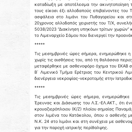
καταδίωξη με αποτέλεσμα την ακινητοποίηση τ
τους είκοσι έξι αλλοδαπούς επιβαίνοντες του Τ
ασφάλεια στο λιμάνι του Πυθαγορείου και σ
20χρονος αλλοδαπός χειριστής του Τ/Χ, συνελή
5038/2023 “Διακίνηση υπηκόων τρίτων χωρών” κ
το Λιμεναρχείο Σάμου που διενεργεί την προαν
*****
Τις μεσημβρινές ώρες σήμερα, ενημερώθηκε η 
χωρίς τις αισθήσεις του, από τη θαλάσσια περι
μεταφέρθηκε με ασθενοφόρο όχημα του ΕΚΑΒ στο
Β΄ Λιμενικό Τμήμα Ερέτριας του Κεντρικού Λι
διενέργεια νεκροψίας-νεκροτομής στην Ιατροδι
*****
Τις μεσημβρινές ώρες σήμερα, ενημερώθηκε 
Έρευνας και Διάσωσης του Λ.Σ.-ΕΛ.ΑΚΤ., ότι
κρουαζιερόπλοιου (Κ/Ζ) πλοίου σημαίας Παναμά
στον λιμένα του Κατάκολου, όπου ο ασθενής μ
Ν.Κ. 24 στο λιμάνι και στη συνέχεια με ασθεν
για την παροχή ιατρικής περίθαλψης.