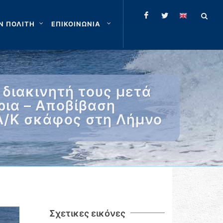
Ν ΠΟΛΙΤΗ
ΕΠΙΚΟΙΝΩΝΙΑ
διακινητή τους μετά
ρια – Αποβίβαση
 Α/Κ σκάφος στη Λήμνο
Σχετικες εικόνες