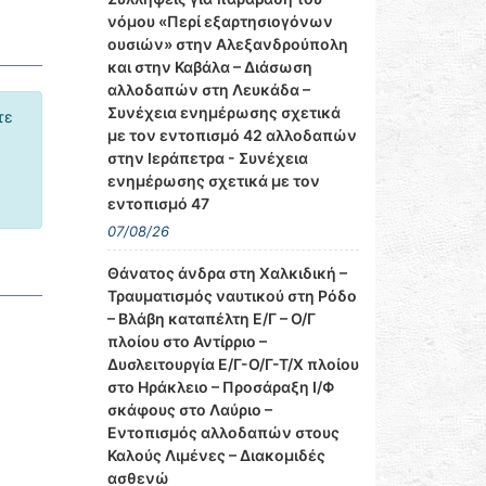
νόμου «Περί εξαρτησιογόνων
ουσιών» στην Αλεξανδρούπολη
και στην Καβάλα – Διάσωση
αλλοδαπών στη Λευκάδα –
Συνέχεια ενημέρωσης σχετικά
τε
με τον εντοπισμό 42 αλλοδαπών
στην Ιεράπετρα - Συνέχεια
ενημέρωσης σχετικά με τον
εντοπισμό 47
07/08/26
Θάνατος άνδρα στη Χαλκιδική –
Τραυματισμός ναυτικού στη Ρόδο
– Βλάβη καταπέλτη Ε/Γ – Ο/Γ
πλοίου στο Αντίρριο –
Δυσλειτουργία Ε/Γ-Ο/Γ-Τ/Χ πλοίου
στο Ηράκλειο – Προσάραξη Ι/Φ
σκάφους στο Λαύριο –
Εντοπισμός αλλοδαπών στους
Καλούς Λιμένες – Διακομιδές
ασθενώ