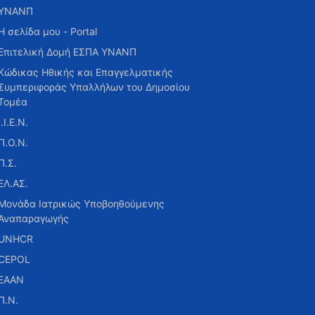
ΥΝΑΝΠ
Η σελίδα μου - Portal
Επιτελική Δομή ΕΣΠΑ ΥΝΑΝΠ
Κώδικας Ηθικής και Επαγγελματικής
Συμπεριφοράς Υπαλλήλων του Δημοσίου
Τομέα
Ι.Ι.Ε.Ν.
Π.Ο.Ν.
Π.Σ.
ΕΛ.ΑΣ.
Μονάδα Ιατρικώς Υποβοηθούμενης
Αναπαραγωγής
UNHCR
CEPOL
ΕΑΑΝ
Π.Ν.