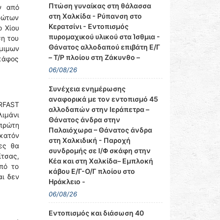
Πτώση γυναίκας στη θάλασσα
ν από
στη Χαλκίδα - Ρύπανση στο
πρώτων
Κερατσίνι - Εντοπισμός
ο Χίου
πυρομαχικού υλικού στα Ίσθμια -
ση του
Θάνατος αλλοδαπού επιβάτη Ε/Γ
μιμων
– Τ/Ρ πλοίου στη Ζάκυνθο –
κάφος
06/08/26
Συνέχεια ενημέρωσης
αναφορικά με τον εντοπισμό 45
ERFAST
αλλοδαπών στην Ιεράπετρα –
λιμάνι
Θάνατος άνδρα στην
 πρώτη
Παλαιόχωρα – Θάνατος άνδρα
κατόν
στη Χαλκιδική - Παροχή
τες θα
συνδρομής σε Ι/Φ σκάφη στην
ίτσας,
Κέα και στη Χαλκίδα– Εμπλοκή
πό το
κάβου Ε/Γ-Ο/Γ πλοίου στο
αι δεν
Ηράκλειο -
06/08/26
Εντοπισμός και διάσωση 40