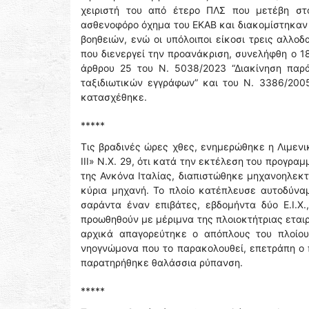
χειριστή του από έτερο ΠΛΣ που μετέβη στ
ασθενοφόρο όχημα του ΕΚΑΒ και διακομίστηκαν 
βοηθειών, ενώ οι υπόλοιποι είκοσι τρεις αλλο
που διενεργεί την προανάκριση, συνελήφθη ο 1
άρθρου 25 του Ν. 5038/2023 “Διακίνηση παρ
ταξιδιωτικών εγγράφων” και του Ν. 3386/200
κατασχέθηκε.
*****
Τις βραδινές ώρες χθες, ενημερώθηκε η Λιμενι
III» Ν.Χ. 29, ότι κατά την εκτέλεση του προγρα
της Ανκόνα Ιταλίας, διαπιστώθηκε μηχανοηλεκ
κύρια μηχανή. Το πλοίο κατέπλευσε αυτοδύνα
σαράντα έναν επιβάτες, εβδομήντα δύο Ε.Ι.Χ.
προωθηθούν με μέριμνα της πλοιοκτήτριας εταιρ
αρχικά απαγορεύτηκε ο απόπλους του πλοίου
νηογνώμονα που το παρακολουθεί, επετράπη ο 
παρατηρήθηκε θαλάσσια ρύπανση.
*****