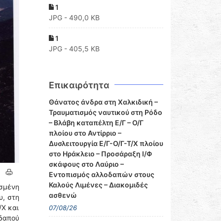
1
JPG - 490,0 KB
1
JPG - 405,5 KB
Επικαιρότητα
Θάνατος άνδρα στη Χαλκιδική –
Τραυματισμός ναυτικού στη Ρόδο
– Βλάβη καταπέλτη Ε/Γ – Ο/Γ
πλοίου στο Αντίρριο –
Δυσλειτουργία Ε/Γ-Ο/Γ-Τ/Χ πλοίου
στο Ηράκλειο – Προσάραξη Ι/Φ
σκάφους στο Λαύριο –
Εντοπισμός αλλοδαπών στους
Καλούς Λιμένες – Διακομιδές
ισμένη
ασθενώ
υ, στη
/Χ και
07/08/26
οδαπού