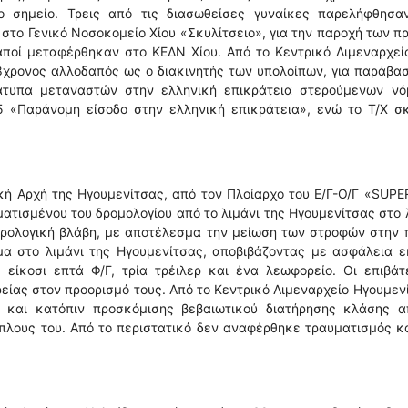
ο σημείο. Τρεις από τις διασωθείσες γυναίκες παρελήφθησα
στο Γενικό Νοσοκομείο Χίου «Σκυλίτσειο», για την παροχή των 
δαποί μεταφέρθηκαν στο ΚΕΔΝ Χίου. Από το Κεντρικό Λιμεναρχεί
8χρονος αλλοδαπός ως ο διακινητής των υπολοίπων, για παράβα
άτυπα μεταναστών στην ελληνική επικράτεια στερούμενων νό
5 «Παράνομη είσοδο στην ελληνική επικράτεια», ενώ το Τ/Χ σ
κή Αρχή της Ηγουμενίτσας, από τον Πλοίαρχο του Ε/Γ-Ο/Γ «SUP
μματισμένου του δρομολογίου από το λιμάνι της Ηγουμενίτσας στο 
τρολογική βλάβη, με αποτέλεσμα την μείωση των στροφών στην
μα στο λιμάνι της Ηγουμενίτσας, αποβιβάζοντας με ασφάλεια ε
, είκοσι επτά Φ/Γ, τρία τρέιλερ και ένα λεωφορείο. Οι επιβά
είας στον προορισμό τους. Από το Κεντρικό Λιμεναρχείο Ηγουμεν
 και κατόπιν προσκόμισης βεβαιωτικού διατήρησης κλάσης α
πλους του. Από το περιστατικό δεν αναφέρθηκε τραυματισμός κ