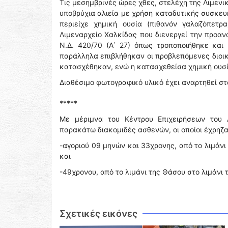
Τις μεσημβρινές ώρες χθες, στελέχη της Λιμενι
υποβρύχια αλιεία με χρήση καταδυτικής συσκευ
περιείχε χημική ουσία (πιθανόν γαλαζόπετρ
Λιμεναρχείο Χαλκίδας που διενεργεί την προα
Ν.Δ. 420/70 (Α΄ 27) όπως τροποποιήθηκε και
παράλληλα επιβλήθηκαν οι προβλεπόμενες διοικ
κατασχέθηκαν, ενώ η κατασχεθείσα χημική ουσί
Διαθέσιμο φωτογραφικό υλικό έχει αναρτηθεί στ
*****
Με μέριμνα του Κέντρου Επιχειρήσεων του 
παρακάτω διακομιδές ασθενών, οι οποίοι έχρηζ
-αγοριού 09 μηνών και 33χρονης, από το λιμάνι 
και
-49χρονου, από το λιμάνι της Θάσου στο λιμάνι 
Σχετικές εικόνες