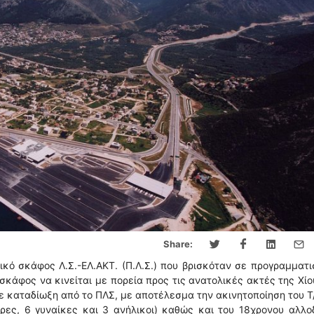
Share:
κό σκάφος Λ.Σ.-ΕΛ.ΑΚΤ. (Π.Λ.Σ.) που βρισκόταν σε προγραμματ
σκάφος να κινείται με πορεία προς τις ανατολικές ακτές της Χίο
ε καταδίωξη από το ΠΛΣ, με αποτέλεσμα την ακινητοποίηση του Τ
τρες, 6 γυναίκες και 3 ανήλικοι) καθώς και του 18χρονου αλλ