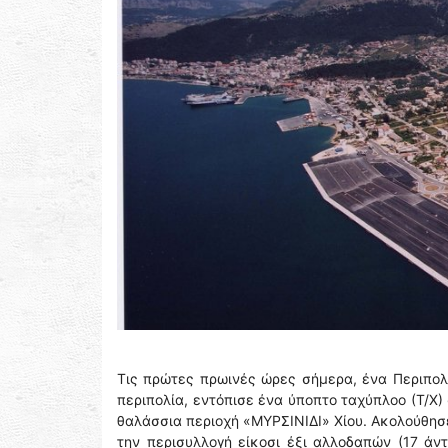
Τις πρώτες πρωινές ώρες σήμερα, ένα Περιπολι
περιπολία, εντόπισε ένα ύποπτο ταχύπλοο (Τ/Χ) 
θαλάσσια περιοχή «ΜΥΡΣΙΝΙΔΙ» Χίου. Ακολούθησ
την περισυλλογή είκοσι έξι αλλοδαπών (17 άν