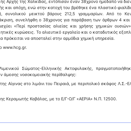
κής Αρχής της Χαλκίδας, εντόπισαν έναν 38χρονο ημεδαπό να διε
ής και απόχη, ενώ στην κατοχή του βρέθηκε ένα πλαστικό φιαλίδ
α), συνολικού μεικτού βάρους 212,5 γραμμαρίων. Από το Κεν
νάκριση, συνελήφθη ο 38χρονος για παράβαση των άρθρων 4 και
 ισχύει «Περί προστασίας αλιείας και χρήσης χημικών ουσιών»
ητικές κυρώσεις. Το αλιευτικό εργαλείο και ο καταδυτικός εξοπ
α πρόκειται να αποσταλεί στην αρμόδια χημική υπηρεσία.
ο www.hcg.gr.
Λιμενικού Σώματος-Ελληνικής Ακτοφυλακής, πραγματοποιήθηκ
αν άμεσης νοσοκομειακής περίθαλψης:
της Αίγινας στο λιμάνι του Πειραιά, με περιπολικό σκάφος Λ.Σ.-Ε
της Κεραμωτής Καβάλας, με το Ε/Γ-Ο/Γ «ΑΕΡΙΑ» Ν.Π. 12500.