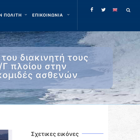
Ν ΠΟΛΙΤΗ
ΕΠΙΚΟΙΝΩΝΙΑ
του διακινητή τους
/Γ πλοίου στην
ακομιδές ασθενών
Σχετικες εικόνες