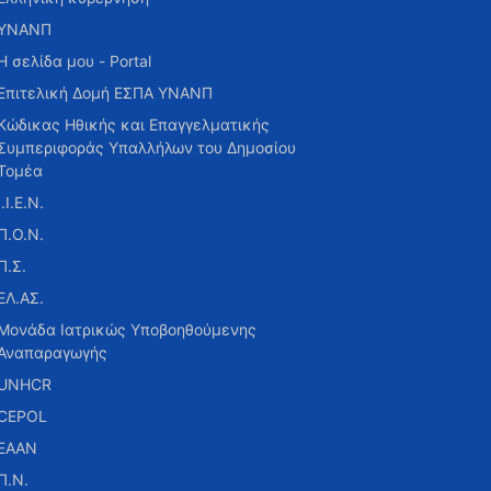
ΥΝΑΝΠ
Η σελίδα μου - Portal
Επιτελική Δομή ΕΣΠΑ ΥΝΑΝΠ
Κώδικας Ηθικής και Επαγγελματικής
Συμπεριφοράς Υπαλλήλων του Δημοσίου
Τομέα
Ι.Ι.Ε.Ν.
Π.Ο.Ν.
Π.Σ.
ΕΛ.ΑΣ.
Μονάδα Ιατρικώς Υποβοηθούμενης
Αναπαραγωγής
UNHCR
CEPOL
ΕΑΑΝ
Π.Ν.