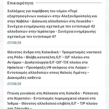
Επικαιρότητα
Συλλήψεις για παράβαση του νόμου «Περί
εξαρτησιογόνων ουσιών» στην Αλεξανδρούπολη και
στην Καβάλα – Διάσωση αλλοδαπών στη Λευκάδα –
Συνέχεια ενημέρωσης σχετικά με τον εντοπισμό 42
αλλοδαπών στην Ιεράπετρα - Συνέχεια ενημέρωσης
σχετικά με τον εντοπισμό 47
07/08/26
Θάνατος άνδρα στη Χαλκιδική – Τραυματισμός ναυτικού
στη Ρόδο – Βλάβη καταπέλτη Ε/Γ – Ο/Γ πλοίου στο
Αντίρριο – Δυσλειτουργία Ε/Γ-Ο/Γ-Τ/Χ πλοίου στο
Ηράκλειο – Προσάραξη Ι/Φ σκάφους στο Λαύριο –
Εντοπισμός αλλοδαπών στους Καλούς Λιμένες –
Διακομιδές ασθενώ
07/08/26
Πτώση γυναίκας στη θάλασσα στη Χαλκίδα - Ρύπανση
στο Κερατσίνι - Εντοπισμός πυρομαχικού υλικού στα
Ίσθμια - Θάνατος αλλοδαπού επιβάτη Ε/Γ – Τ/Ρ πλοίου
στη Ζάκυνθο –