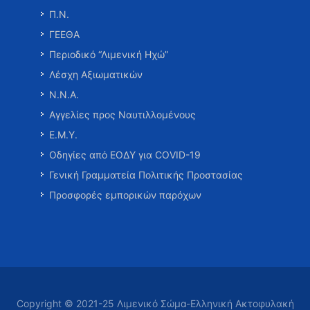
Π.Ν.
ΓΕΕΘΑ
Περιοδικό “Λιμενική Ηχώ”
Λέσχη Αξιωματικών
Ν.Ν.Α.
Αγγελίες προς Ναυτιλλομένους
Ε.Μ.Υ.
Οδηγίες από ΕΟΔΥ για COVID-19
Γενική Γραμματεία Πολιτικής Προστασίας
Προσφορές εμπορικών παρόχων
Copyright © 2021-25 Λιμενικό Σώμα-Ελληνική Ακτοφυλακή