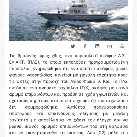
Τις βραδινές ώρες χθες, ένα περιπολικό σκάφος Λ.Σ.-
ΕΛ.ΑΚΤ. (ΠΛΣ), το οποίο εκτελούσε προγραμματισμένη
περιπολία, ενημερώθηκε ότι ένα ύποπτο σκάφος, χωρίς
φανούς ναυσιπλοΐας, κινείται με μεγάλη ταχύτητα προς
τις ακτές στην περιοχή του Αγίου Φωκά ν. Κω. Το ΠΛΣ
εντόπισε ένα πνευστό ταχύπλοο (Τ/Χ) σκάφος με ικανό
αριθμό επιβαινόντων και προέβη σε χρήση φωτεινών και
ηχητικών σημάτων, στα οποία ο χειριστής του ταχυπλόου
δεν συμμορφώθηκε. Αντίθετα πραγματοποίησε
απότομους και επικίνδυνους ελιγμούς με μεγάλη
ταχύτητα με αποτέλεσμα να χάσει τον έλεγχο και να
βρεθεί ικανός αριθμός επιβαινόντων του στη θάλασσα
και να ακινητοποιηθεί το σκάφος. Δύο (02) μέλη του