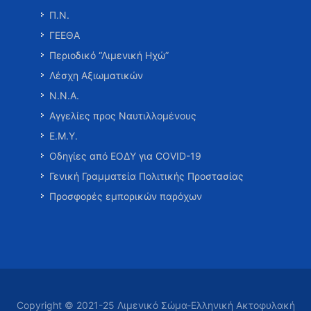
Π.Ν.
ΓΕΕΘΑ
Περιοδικό “Λιμενική Ηχώ”
Λέσχη Αξιωματικών
Ν.Ν.Α.
Αγγελίες προς Ναυτιλλομένους
Ε.Μ.Υ.
Οδηγίες από ΕΟΔΥ για COVID-19
Γενική Γραμματεία Πολιτικής Προστασίας
Προσφορές εμπορικών παρόχων
Copyright © 2021-25 Λιμενικό Σώμα-Ελληνική Ακτοφυλακή