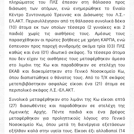
πληρώματος του ΠΛΣ έπεσαν στη θάλασσα προς
διάσωση των ατόμων, ενώ ενημερώθηκε το Ενιαίο
Κέντρο Συντονισμού Έρευνας και Διάσωσης του Λ.Σ.-
ΕΛ.ΑΚΤ. Περισυλλέγησαν από τη θάλασσα συνολικά δέκα
(10) άτομα εκ των οποίων τέσσερα (2 γυναίκες και 2
παιδιά) χωρίς τις αισθήσεις τους. Αμέσως τους
παρασχέθηκαν οι πρώτες βοήθειες με χρήση ΚΑΡΠΑ, ενώ
έσπευσαν προς παροχή συνδρομής ακόμα τρία (03) ΠΛΣ
καθώς και ένα (01) ιδιωτικό σκάφος. Τα τέσσερα άτομα
που δεν είχαν τις αισθήσεις τους μεταφέρθηκαν άμεσα
στο λιμάνι της Κω και παραδόθηκαν σε στελέχη του
ΕΚΑΒ και διακομίστηκαν στο Γενικό Νοσοκομείο Κω,
όπου διαπιστώθηκε ο θάνατος τους. Από το Τ/Χ σκάφος
μετεπιβιβάστηκαν ασφαλώς είκοσι ένα (21) άτομα σε
περιπολικό σκάφος Λ.Σ.-ΕΛ.ΑΚΤ.
Συνολικά μεταφέρθηκαν στο λιμάνι της Κω είκοσι επτά
(27) διασωθέντες και παραδόθηκαν σε στελέχη της
Λιμενικής Αρχής. Πέντε παιδιά και ένα βρέφος
μεταφέρθηκαν για προληπτικούς λόγους στο Γενικό
Νοσοκομείο Κω, όπου μετά τη διενέργεια εξετάσεων
εξήλθαν καλά στην υγεία τους. Είκοσι έξι αλλοδαποί (14