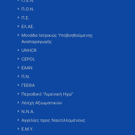
Ι.Ι.Ε.Ν.
Π.Ο.Ν.
Π.Σ.
ΕΛ.ΑΣ.
Μονάδα Ιατρικώς Υποβοηθούμενης
Αναπαραγωγής
UNHCR
CEPOL
ΕΑΑΝ
Π.Ν.
ΓΕΕΘΑ
Περιοδικό “Λιμενική Ηχώ”
Λέσχη Αξιωματικών
Ν.Ν.Α.
Αγγελίες προς Ναυτιλλομένους
Ε.Μ.Υ.