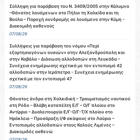
Σύλληψη για παράβαση του Ν. 3409/2005 στην Κάλυμνο
–Θάνατος λουόμενων στο Πήλιο τη Χαλκίδα και τη
Βούλα – Παροχή συνδρομής σε λουόμενο στην Κύμη -
Διακομιδή ασθενούς
07/08/26
Συλλήψεις για παράβαση του νόμου «Περί
εξαρτησιογόνων ουσιών» στην Αλεξανδρούπολη και
στην Καβάλα – Διάσωση αλλοδαπών στη Λευκάδα –
Συνέχεια ενημέρωσης σχετικά με τον εντοπισμό 42
αλλοδαπών στην Ιεράπετρα - Συνέχεια ενημέρωσης
σχετικά με τον εντοπισμό 47
07/08/26
Θάνατος άνδρα στη Χαλκιδική – Τραυματισμός ναυτικού
στη Ρόδο – Βλάβη καταπέλτη Ε/Γ – Ο/Γ πλοίου στο
Αντίρριο – Δυσλειτουργία Ε/Γ-Ο/Γ-Τ/Χ πλοίου στο
Ηράκλειο – Προσάραξη Ι/Φ σκάφους στο Λαύριο –
Εντοπισμός αλλοδαπών στους Καλούς Λιμένες –
Διακομιδές ασθενώ
07/08/26