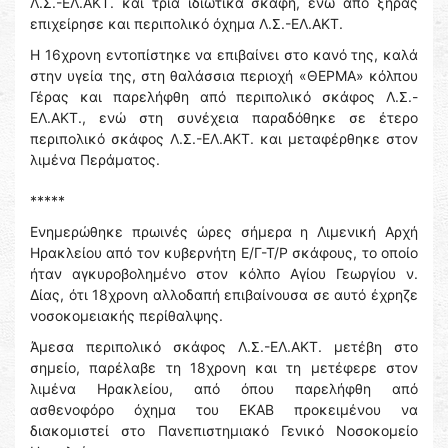
Λ.Σ.-ΕΛ.ΑΚΤ. και τρία ιδιωτικά σκάφη, ενώ από ξηράς
επιχείρησε και περιπολικό όχημα Λ.Σ.-ΕΛ.ΑΚΤ.
Η 16χρονη εντοπίστηκε να επιβαίνει στο κανό της, καλά
στην υγεία της, στη θαλάσσια περιοχή «ΘΕΡΜΑ» κόλπου
Γέρας και παρελήφθη από περιπολικό σκάφος Λ.Σ.-
ΕΛ.ΑΚΤ., ενώ στη συνέχεια παραδόθηκε σε έτερο
περιπολικό σκάφος Λ.Σ.-ΕΛ.ΑΚΤ. και μεταφέρθηκε στον
λιμένα Περάματος.
*****
Ενημερώθηκε πρωινές ώρες σήμερα η Λιμενική Αρχή
Ηρακλείου από τον κυβερνήτη Ε/Γ-Τ/Ρ σκάφους, το οποίο
ήταν αγκυροβολημένο στον κόλπο Αγίου Γεωργίου ν.
Δίας, ότι 18χρονη αλλοδαπή επιβαίνουσα σε αυτό έχρηζε
νοσοκομειακής περίθαλψης.
Άμεσα περιπολικό σκάφος Λ.Σ.-ΕΛ.ΑΚΤ. μετέβη στο
σημείο, παρέλαβε τη 18χρονη και τη μετέφερε στον
λιμένα Ηρακλείου, από όπου παρελήφθη από
ασθενοφόρο όχημα του ΕΚΑΒ προκειμένου να
διακομιστεί στο Πανεπιστημιακό Γενικό Νοσοκομείο