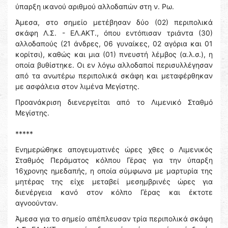
ύπαρξη ικανού αριθμού αλλοδαπών στη ν. Ρω.
Άμεσα, στο σημείο μετέβησαν δύο (02) περιπολικά
σκάφη Λ.Σ. - ΕΛ.ΑΚΤ., όπου εντόπισαν τριάντα (30)
αλλοδαπούς (21 άνδρες, 06 γυναίκες, 02 αγόρια και 01
κορίτσι), καθώς και μια (01) πνευστή λέμβος (α.λ.σ.), η
οποία βυθίστηκε. Οι εν λόγω αλλοδαποί περισυλλέγησαν
από τα ανωτέρω περιπολικά σκάφη και μεταφέρθηκαν
με ασφάλεια στον λιμένα Μεγίστης.
Προανάκριση διενεργείται από το Λιμενικό Σταθμό
Μεγίστης.
*****
Ενημερώθηκε απογευματινές ώρες χθες ο Λιμενικός
Σταθμός Περάματος κόλπου Γέρας για την ύπαρξη
16χρονης ημεδαπής, η οποία σύμφωνα με μαρτυρία της
μητέρας της είχε μεταβεί μεσημβρινές ώρες για
διενέργεια κανό στον κόλπο Γέρας και έκτοτε
αγνοούνταν.
Άμεσα για το σημείο απέπλευσαν τρία περιπολικά σκάφη