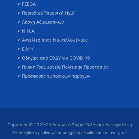
ΓΕΕΘΑ
Περιοδικό “Λιμενική Ηχώ”
Λέσχη Αξιωματικών
Ν.Ν.Α.
Αγγελίες προς Ναυτιλλομένους
Ε.Μ.Υ.
Οδηγίες από ΕΟΔΥ για COVID-19
Γενική Γραμματεία Πολιτικής Προστασίας
Προσφορές εμπορικών παρόχων
Copyright © 2021-25 Λιμενικό Σώμα-Ελληνική Ακτοφυλακή
Υλοποιήθηκε με ίδια μέσα με χρήση ελεύθερου και ανοιχτού