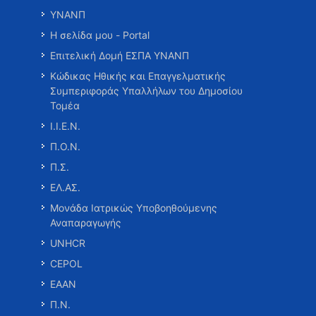
ΥΝΑΝΠ
Η σελίδα μου - Portal
Επιτελική Δομή ΕΣΠΑ ΥΝΑΝΠ
Κώδικας Ηθικής και Επαγγελματικής
Συμπεριφοράς Υπαλλήλων του Δημοσίου
Τομέα
Ι.Ι.Ε.Ν.
Π.Ο.Ν.
Π.Σ.
ΕΛ.ΑΣ.
Μονάδα Ιατρικώς Υποβοηθούμενης
Αναπαραγωγής
UNHCR
CEPOL
ΕΑΑΝ
Π.Ν.