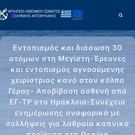
Εντοπισμός και διάσωση 30
ατόμων στη Μεγίστη-Έρευνες
και εντοπισμός αγνοούμενης
χειρίστριας κανό στον κόλπο
Γέρας- Αποβίβαση ασθενή από
ΕΓ-ΤΡ στο Ηράκλειο-Συνέχεια
ενημέρωσης αναφορικά με
συλλήψεις για λαθραία καπνικά
προϊόντα στη Θεσ/κη