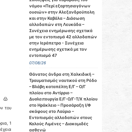
νόμου «Περί εξαρτησιογόνων
ουσιών» στην Αλεξανδρούπολη
και στην Καβάλα – Διάσωση
αλλοδαπών στη Λευκάδα –
Συνέχεια ενημέρωσης σχετικά
με τον εντοπισμό 42 αλλοδαπών
στην Ιεράπετρα - Συνέχεια
ενημέρωσης σχετικά με τον
εντοπισμό 47
07/08/26
Θάνατος άνδρα στη Χαλκιδική –
Τραυματισμός ναυτικού στη Ρόδο
– Βλάβη καταπέλτη Ε/Γ – Ο/Γ
πλοίου στο Αντίρριο –
Δυσλειτουργία Ε/Γ-Ο/Γ-Τ/Χ πλοίου
στο Ηράκλειο – Προσάραξη Ι/Φ
ον του
σκάφους στο Λαύριο –
Εντοπισμός αλλοδαπών στους
ρια, 1
Καλούς Λιμένες – Διακομιδές
νέχεια
ασθενώ