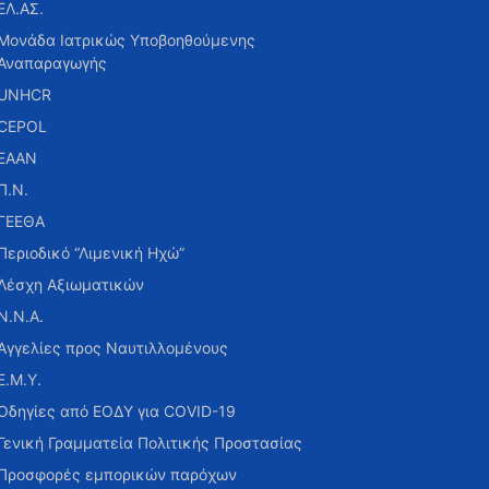
ΕΛ.ΑΣ.
Μονάδα Ιατρικώς Υποβοηθούμενης
Αναπαραγωγής
UNHCR
CEPOL
ΕΑΑΝ
Π.Ν.
ΓΕΕΘΑ
Περιοδικό “Λιμενική Ηχώ”
Λέσχη Αξιωματικών
Ν.Ν.Α.
Αγγελίες προς Ναυτιλλομένους
Ε.Μ.Υ.
Οδηγίες από ΕΟΔΥ για COVID-19
Γενική Γραμματεία Πολιτικής Προστασίας
Προσφορές εμπορικών παρόχων