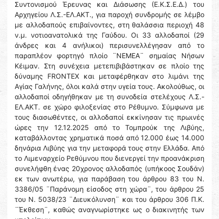
Συντονισμού Έρευνας και Διάσωσης (Ε.Κ.Σ.Ε.Δ.) του
Αρχηγείου Λ.Σ.-ΕΛ.ΑΚΤ., για παροχή συνδρομής σε λέμβο
με αλλοδαπούς επιβαίνοντες, στη θαλάσσια περιοχή 48
ν.μ. νοτιοανατολικά της Γαύδου. Οι 33 αλλοδαποί (29
άνδρες και 4 ανήλικοι) περισυνελλέγησαν από το
παραπλέον φορτηγό πλοίο ¨ΝΕΜΕΑ¨ σημαίας Νήσων
Κέιμαν. Στη συνέχεια μετεπιβιβάστηκαν σε πλοίο της
δύναμης FRONTEX και μεταφέρθηκαν στο λιμάνι της
Αγίας Γαλήνης, όλοι καλά στην υγεία τους. Ακολούθως, οι
αλλοδαποί οδηγήθηκαν με τη συνοδεία στελέχους Λ.Σ.-
ΕΛ.ΑΚΤ. σε χώρο φιλοξενίας στο Ρέθυμνο. Σύμφωνα με
τους διασωθέντες, οι αλλοδαποί εκκίνησαν τις πρωινές
ώρες την 12.12.2025 από το Τομπρούκ της Λιβύης,
καταβάλλοντας χρηματικά ποσά από 12.000 έως 14.000
δηνάρια Λιβύης για την μεταφορά τους στην Ελλάδα. Από
το Λιμεναρχείο Ρεθύμνου που διενεργεί την προανάκριση
συνελήφθη ένας 20χρονος αλλοδαπός (υπήκοος Σουδάν)
εκ των ανωτέρω, για παράβαση του άρθρου 83 του Ν.
3386/05 ¨Παράνομη είσοδος στη χώρα¨, του άρθρου 25
του Ν. 5038/23 ¨Διευκόλυνση¨ και του άρθρου 306 Π.Κ.
¨Έκθεση¨, καθώς αναγνωρίστηκε ως ο διακινητής των