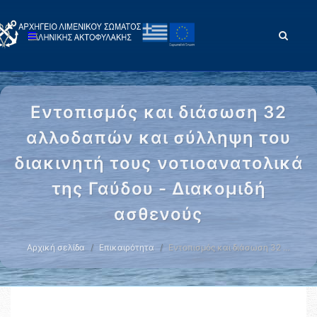
Εντοπισμός και διάσωση 32
αλλοδαπών και σύλληψη του
διακινητή τους νοτιοανατολικά
της Γαύδου - Διακομιδή
ασθενούς
Αρχική σελίδα
Επικαιρότητα
Εντοπισμός και διάσωση 32 …