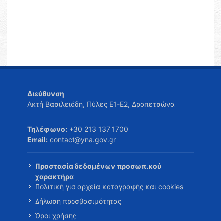
Διεύθυνση
Ακτή Βασιλειάδη, Πύλες Ε1-Ε2, Δραπετσώνα
Τηλέφωνο:
+30 213 137 1700
Email:
contact@yna.gov.gr
Προστασία δεδομένων προσωπικού
χαρακτήρα
Πολιτική για αρχεία καταγραφής και cookies
Δήλωση προσβασιμότητας
Όροι χρήσης