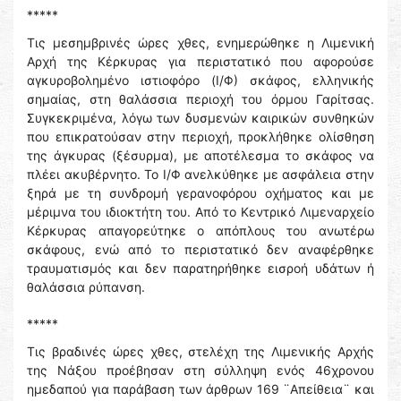
*****
Τις μεσημβρινές ώρες χθες, ενημερώθηκε η Λιμενική
Αρχή της Κέρκυρας για περιστατικό που αφορούσε
αγκυροβολημένο ιστιοφόρο (Ι/Φ) σκάφος, ελληνικής
σημαίας, στη θαλάσσια περιοχή του όρμου Γαρίτσας.
Συγκεκριμένα, λόγω των δυσμενών καιρικών συνθηκών
που επικρατούσαν στην περιοχή, προκλήθηκε ολίσθηση
της άγκυρας (ξέσυρμα), με αποτέλεσμα το σκάφος να
πλέει ακυβέρνητο. Το Ι/Φ ανελκύθηκε με ασφάλεια στην
ξηρά με τη συνδρομή γερανοφόρου οχήματος και με
μέριμνα του ιδιοκτήτη του. Από το Κεντρικό Λιμεναρχείο
Κέρκυρας απαγορεύτηκε ο απόπλους του ανωτέρω
σκάφους, ενώ από το περιστατικό δεν αναφέρθηκε
τραυματισμός και δεν παρατηρήθηκε εισροή υδάτων ή
θαλάσσια ρύπανση.
*****
Τις βραδινές ώρες χθες, στελέχη της Λιμενικής Αρχής
της Νάξου προέβησαν στη σύλληψη ενός 46χρονου
ημεδαπού για παράβαση των άρθρων 169 ¨Απείθεια¨ και