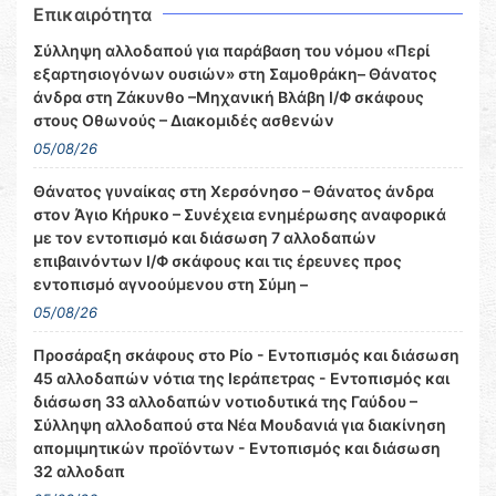
Επικαιρότητα
Σύλληψη αλλοδαπού για παράβαση του νόμου «Περί
εξαρτησιογόνων ουσιών» στη Σαμοθράκη– Θάνατος
άνδρα στη Ζάκυνθο –Μηχανική Βλάβη Ι/Φ σκάφους
στους Οθωνούς – Διακομιδές ασθενών
05/08/26
Θάνατος γυναίκας στη Χερσόνησο – Θάνατος άνδρα
στον Άγιο Κήρυκο – Συνέχεια ενημέρωσης αναφορικά
με τον εντοπισμό και διάσωση 7 αλλοδαπών
επιβαινόντων Ι/Φ σκάφους και τις έρευνες προς
εντοπισμό αγνοούμενου στη Σύμη –
05/08/26
Προσάραξη σκάφους στο Ρίο - Εντοπισμός και διάσωση
45 αλλοδαπών νότια της Ιεράπετρας - Εντοπισμός και
διάσωση 33 αλλοδαπών νοτιοδυτικά της Γαύδου –
Σύλληψη αλλοδαπού στα Νέα Μουδανιά για διακίνηση
απομιμητικών προϊόντων - Εντοπισμός και διάσωση
32 αλλοδαπ