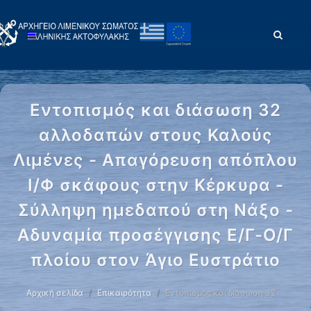
Εντοπισμός και διάσωση 32
αλλοδαπών στους Καλούς
Λιμένες - Απαγόρευση απόπλου
Ι/Φ σκάφους στην Κέρκυρα -
Σύλληψη ημεδαπού στη Νάξο -
Αδυναμία προσέγγισης Ε/Γ-Ο/Γ
πλοίου στον Άγιο Ευστράτιο
Αρχική σελίδα
Επικαιρότητα
Εντοπισμός και διάσωση 32 …