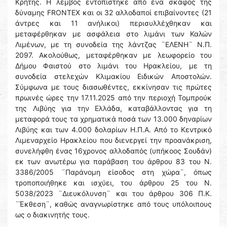
Κρήτης. Η λέμβος εντοπίστηκε από ένα σκάφος της
δύναμης FRONTEX και οι 32 αλλοδαποί επιβαίνοντες (21
άντρες και 11 ανήλικοι) περισυλλέχθηκαν και
μεταφέρθηκαν με ασφάλεια στο λιμάνι των Καλών
Λιμένων, με τη συνοδεία της λάντζας ¨ΕΛΕΝΗ¨ Ν.Π.
2097. Ακολούθως, μεταφέρθηκαν με λεωφορείο του
Δήμου Φαιστού στο λιμάνι του Ηρακλείου, με τη
συνοδεία στελεχών Κλιμακίου Ειδικών Αποστολών.
Σύμφωνα με τους διασωθέντες, εκκίνησαν τις πρώτες
πρωινές ώρες την 17.11.2025 από την περιοχή Τομπρούκ
της Λιβύης για την Ελλάδα, καταβάλλοντας για τη
μεταφορά τους τα χρηματικά ποσά των 13.000 δηναρίων
Λιβύης και των 4.000 δολαρίων Η.Π.Α. Από το Κεντρικό
Λιμεναρχείο Ηρακλείου που διενεργεί την προανάκριση,
συνελήφθη ένας 16χρονος αλλοδαπός (υπήκοος Σουδάν)
εκ των ανωτέρω για παράβαση του άρθρου 83 του Ν.
3386/2005 ¨Παράνομη είσοδος στη χώρα¨, όπως
τροποποιήθηκε και ισχύει, του άρθρου 25 του Ν.
5038/2023 ¨Διευκόλυνση¨ και του άρθρου 306 Π.Κ.
¨Έκθεση¨, καθώς αναγνωρίστηκε από τους υπόλοιπους
ως ο διακινητής τους.