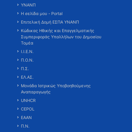
ΥΝΑΝΠ
Η σελίδα μου - Portal
Επιτελική Δομή ΕΣΠΑ ΥΝΑΝΠ
Κώδικας Ηθικής και Επαγγελματικής
Συμπεριφοράς Υπαλλήλων του Δημοσίου
Τομέα
Ι.Ι.Ε.Ν.
Π.Ο.Ν.
Π.Σ.
ΕΛ.ΑΣ.
Μονάδα Ιατρικώς Υποβοηθούμενης
Αναπαραγωγής
UNHCR
CEPOL
ΕΑΑΝ
Π.Ν.