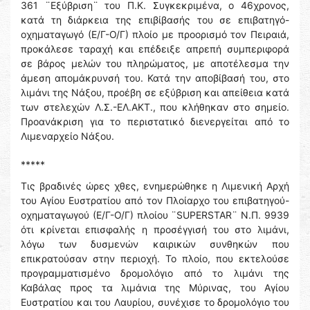
361 ¨Εξύβριση¨ του Π.Κ. Συγκεκριμένα, ο 46χρονος,
κατά τη διάρκεια της επιβίβασής του σε επιβατηγό-
οχηματαγωγό (Ε/Γ-Ο/Γ) πλοίο με προορισμό τον Πειραιά,
προκάλεσε ταραχή και επέδειξε απρεπή συμπεριφορά
σε βάρος μελών του πληρώματος, με αποτέλεσμα την
άμεση απομάκρυνσή του. Κατά την αποβίβασή του, στο
λιμάνι της Νάξου, προέβη σε εξύβριση και απείθεια κατά
των στελεχών Λ.Σ.-ΕΛ.ΑΚΤ., που κλήθηκαν στο σημείο.
Προανάκριση για το περιστατικό διενεργείται από το
Λιμεναρχείο Νάξου.
*****
Τις βραδινές ώρες χθες, ενημερώθηκε η Λιμενική Αρχή
του Αγίου Ευστρατίου από τον Πλοίαρχο του επιβατηγού-
οχηματαγωγού (Ε/Γ-Ο/Γ) πλοίου ¨SUPERSTAR¨ Ν.Π. 9939
ότι κρίνεται επισφαλής η προσέγγισή του στο λιμάνι,
λόγω των δυσμενών καιρικών συνθηκών που
επικρατούσαν στην περιοχή. Το πλοίο, που εκτελούσε
προγραμματισμένο δρομολόγιο από το λιμάνι της
Καβάλας προς τα λιμάνια της Μύρινας, του Αγίου
Ευστρατίου και του Λαυρίου, συνέχισε το δρομολόγιο του