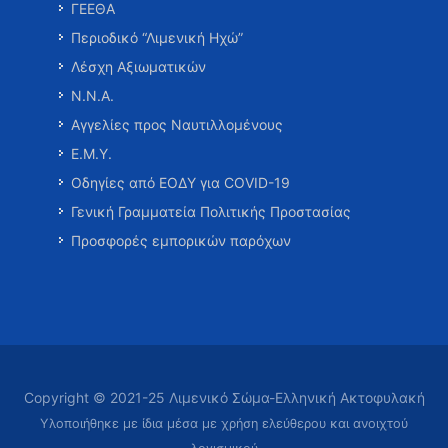
ΓΕΕΘΑ
Περιοδικό “Λιμενική Ηχώ”
Λέσχη Αξιωματικών
Ν.Ν.Α.
Αγγελίες προς Ναυτιλλομένους
Ε.Μ.Υ.
Οδηγίες από ΕΟΔΥ για COVID-19
Γενική Γραμματεία Πολιτικής Προστασίας
Προσφορές εμπορικών παρόχων
Copyright © 2021-25 Λιμενικό Σώμα-Ελληνική Ακτοφυλακή
Υλοποιήθηκε με ίδια μέσα με χρήση ελεύθερου και ανοιχτού