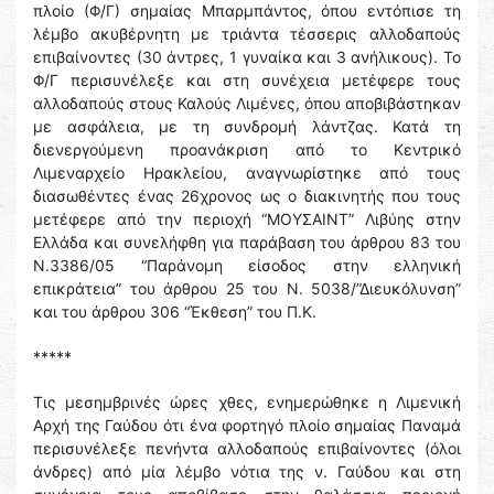
πλοίο (Φ/Γ) σημαίας Μπαρμπάντος, όπου εντόπισε τη
λέμβο ακυβέρνητη με τριάντα τέσσερις αλλοδαπούς
επιβαίνοντες (30 άντρες, 1 γυναίκα και 3 ανήλικους). Το
Φ/Γ περισυνέλεξε και στη συνέχεια μετέφερε τους
αλλοδαπούς στους Καλούς Λιμένες, όπου αποβιβάστηκαν
με ασφάλεια, με τη συνδρομή λάντζας. Κατά τη
διενεργούμενη προανάκριση από το Κεντρικό
Λιμεναρχείο Ηρακλείου, αναγνωρίστηκε από τους
διασωθέντες ένας 26χρονος ως ο διακινητής που τους
μετέφερε από την περιοχή “ΜΟΥΣΑΙΝΤ” Λιβύης στην
Ελλάδα και συνελήφθη για παράβαση του άρθρου 83 του
Ν.3386/05 “Παράνομη είσοδος στην ελληνική
επικράτεια” του άρθρου 25 του Ν. 5038/”Διευκόλυνση”
και του άρθρου 306 “Έκθεση” του Π.Κ.
*****
Τις μεσημβρινές ώρες χθες, ενημερώθηκε η Λιμενική
Αρχή της Γαύδου ότι ένα φορτηγό πλοίο σημαίας Παναμά
περισυνέλεξε πενήντα αλλοδαπούς επιβαίνοντες (όλοι
άνδρες) από μία λέμβο νότια της ν. Γαύδου και στη