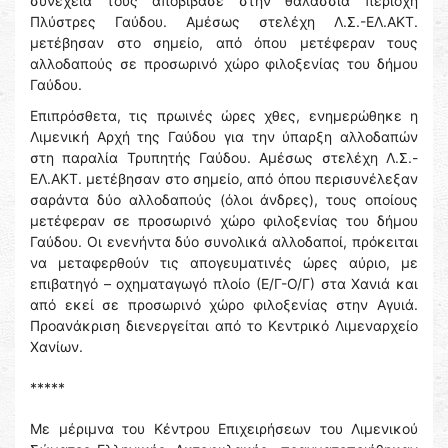
συνέχεια τους αποβίβασε στην θαλάσσια περιοχή
Πλύστρες Γαύδου. Αμέσως στελέχη Λ.Σ.-ΕΛ.ΑΚΤ.
μετέβησαν στο σημείο, από όπου μετέφεραν τους
αλλοδαπούς σε προσωρινό χώρο φιλοξενίας του δήμου
Γαύδου.
Επιπρόσθετα, τις πρωινές ώρες χθες, ενημερώθηκε η
Λιμενική Αρχή της Γαύδου για την ύπαρξη αλλοδαπών
στη παραλία Τρυπητής Γαύδου. Αμέσως στελέχη Λ.Σ.-
ΕΛ.ΑΚΤ. μετέβησαν στο σημείο, από όπου περισυνέλεξαν
σαράντα δύο αλλοδαπούς (όλοι άνδρες), τους οποίους
μετέφεραν σε προσωρινό χώρο φιλοξενίας του δήμου
Γαύδου. Οι ενενήντα δύο συνολικά αλλοδαποί, πρόκειται
να μεταφερθούν τις απογευματινές ώρες αύριο, με
επιβατηγό – οχηματαγωγό πλοίο (Ε/Γ-Ο/Γ) στα Χανιά και
από εκεί σε προσωρινό χώρο φιλοξενίας στην Αγυιά.
Προανάκριση διενεργείται από το Κεντρικό Λιμεναρχείο
Χανίων.
*****
Με μέριμνα του Κέντρου Επιχειρήσεων του Λιμενικού