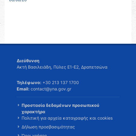
Διεύθυνση
Ακτή Βασιλειάδη, Πύλες Ε1-Ε2, Δραπετσώνα
Τηλέφωνο:
+30 213 137 1700
Email:
contact@yna.gov.gr
Προστασία δεδομένων προσωπικού
χαρακτήρα
Πολιτική για αρχεία καταγραφής και cookies
Δήλωση προσβασιμότητας
Όροι χρήσης