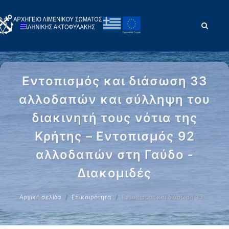
Εντοπισμός και διάσωση 33
αλλοδαπών και σύλληψη του
διακινητή τους νότια της
Κρήτης – Εντοπισμός 92
αλλοδαπών στη Γαύδο -
Διακομιδές
Αρχική σελίδα
Επικαιρότητα
Εντοπισμός και διάσωση 33 …