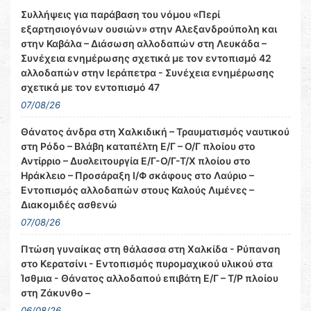
Συλλήψεις για παράβαση του νόμου «Περί
εξαρτησιογόνων ουσιών» στην Αλεξανδρούπολη και
στην Καβάλα – Διάσωση αλλοδαπών στη Λευκάδα –
Συνέχεια ενημέρωσης σχετικά με τον εντοπισμό 42
αλλοδαπών στην Ιεράπετρα - Συνέχεια ενημέρωσης
σχετικά με τον εντοπισμό 47
07/08/26
Θάνατος άνδρα στη Χαλκιδική – Τραυματισμός ναυτικού
στη Ρόδο – Βλάβη καταπέλτη Ε/Γ – Ο/Γ πλοίου στο
Αντίρριο – Δυσλειτουργία Ε/Γ-Ο/Γ-Τ/Χ πλοίου στο
Ηράκλειο – Προσάραξη Ι/Φ σκάφους στο Λαύριο –
Εντοπισμός αλλοδαπών στους Καλούς Λιμένες –
Διακομιδές ασθενώ
07/08/26
Πτώση γυναίκας στη θάλασσα στη Χαλκίδα - Ρύπανση
στο Κερατσίνι - Εντοπισμός πυρομαχικού υλικού στα
Ίσθμια - Θάνατος αλλοδαπού επιβάτη Ε/Γ – Τ/Ρ πλοίου
στη Ζάκυνθο –
06/08/26