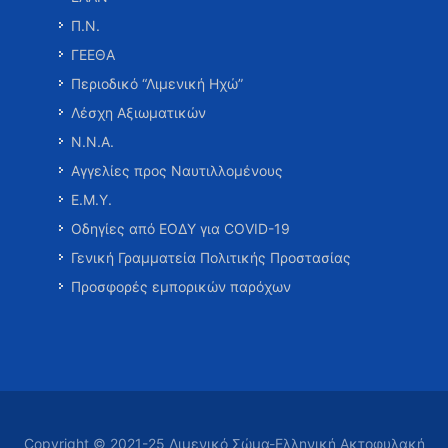
Π.Ν.
ΓΕΕΘΑ
Περιοδικό “Λιμενική Ηχώ”
Λέσχη Αξιωματικών
Ν.Ν.Α.
Αγγελίες προς Ναυτιλλομένους
Ε.Μ.Υ.
Οδηγίες από ΕΟΔΥ για COVID-19
Γενική Γραμματεία Πολιτικής Προστασίας
Προσφορές εμπορικών παρόχων
Copyright © 2021-25 Λιμενικό Σώμα-Ελληνική Ακτοφυλακή