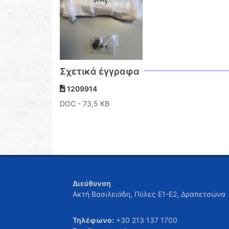
Σχετικά έγγραφα
1209914
DOC
- 73,5 KB
Διεύθυνση
Ακτή Βασιλειάδη, Πύλες Ε1-Ε2, Δραπετσώνα
Τηλέφωνο:
+30 213 137 1700