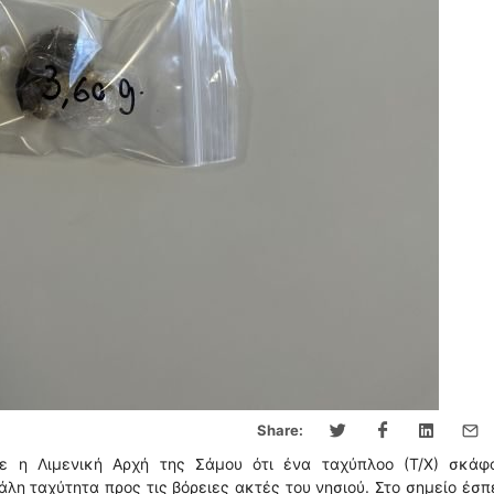
Share:
ε η Λιμενική Αρχή της Σάμου ότι ένα ταχύπλοο (Τ/Χ) σκάφ
λη ταχύτητα προς τις βόρειες ακτές του νησιού. Στο σημείο έσ