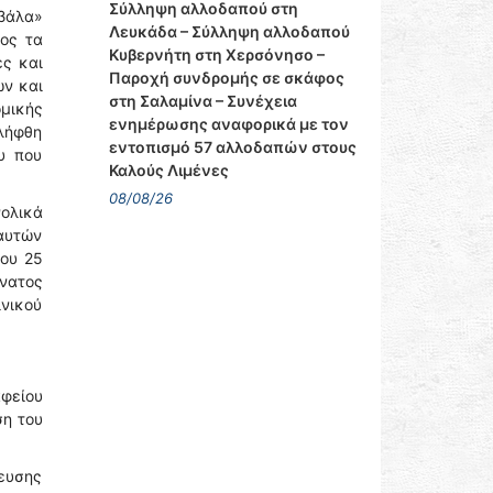
Σύλληψη αλλοδαπού στη
Σβάλα»
Λευκάδα – Σύλληψη αλλοδαπού
ρος τα
Κυβερνήτη στη Χερσόνησο –
ές και
Παροχή συνδρομής σε σκάφος
ών και
στη Σαλαμίνα – Συνέχεια
μικής
ενημέρωσης αναφορικά με τον
λήφθη
εντοπισμό 57 αλλοδαπών στους
υ που
Καλούς Λιμένες
08/08/26
νολικά
 αυτών
ρου 25
άνατος
ινικού
φείου
ση του
ευσης