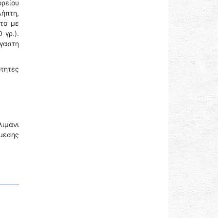
ρείου
ήπτη,
ρτο με
 γρ.).
ργαστη
τητες
λιμάνι
μεσης