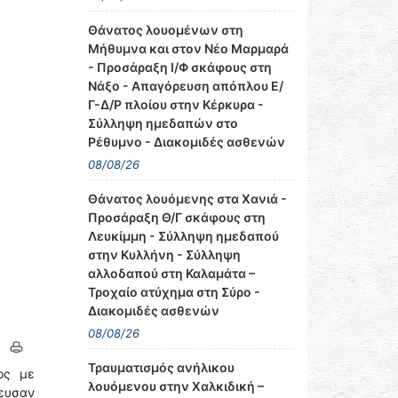
Θάνατος λουομένων στη
Μήθυμνα και στον Νέο Μαρμαρά
- Προσάραξη Ι/Φ σκάφους στη
Νάξο - Απαγόρευση απόπλου Ε/
Γ-Δ/Ρ πλοίου στην Κέρκυρα -
Σύλληψη ημεδαπών στο
Ρέθυμνο - Διακομιδές ασθενών
08/08/26
Θάνατος λουόμενης στα Χανιά -
Προσάραξη Θ/Γ σκάφους στη
Λευκίμμη - Σύλληψη ημεδαπού
στην Κυλλήνη - Σύλληψη
αλλοδαπού στη Καλαμάτα –
Τροχαίο ατύχημα στη Σύρο -
Διακομιδές ασθενών
08/08/26
Τραυματισμός ανήλικου
ος με
λουόμενου στην Χαλκιδική –
πευσαν