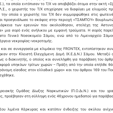
Σ.), τα οποία εντόπισαν το Τ/Χ να αποβιβάζει άτομα στην ακτή «
.Σ., ο χειριστής του Τ/Χ επιχείρησε να διαφύγει με ελιγμούς π
 την οποία ο χειριστής του Τ/Χ δεν συμμορφώθηκε στις φωτειν
 και προσγειάλωσε το σκάφος στην περιοχή «ΤΣΑΜΠΟΥ» Βουρλιωτ
διάρκεια των ερευνών που ακολούθησαν, στελέχη της Αστυνο
α» μια σορό ενός ανήλικου με εμφανή τραύματα. Η σορός παρε
στο Γενικό Νοσοκομείο Σάμου, ενώ από το Λιμεναρχείο Σάμο
νέργεια νεκροψίας-νεκροτομής.
 και σε συνεργασία με κλιμάκιο της FRONTEX, εντοπίστηκαν συ
θηκαν στην Κλειστή Ελεγχόμενη Δομή (Κ.Ε.Δ.Ν.) Σάμου. Μεταξύ
ς ο διακινητής, ο οποίος και συνελήφθη για παράβαση του άρθ
ταφορά υπηκόων τρίτων χωρών – Πράξη από την οποία επήλθε θ
άνομη είσοδος στον ελλαδικό χώρο» και του άρθρου 169 του Πο
σχέθηκε.
ρειακής Ομάδας Δίωξης Ναρκωτικών (Π.Ο.Δι.Ν.) και του γρα
ας, προέβησαν στη σύλληψη ενός 46χρονου ημεδαπού για παράβα
νέου λιμένα Κέρκυρας και κατόπιν ένδειξης του σκύλου ανίχν