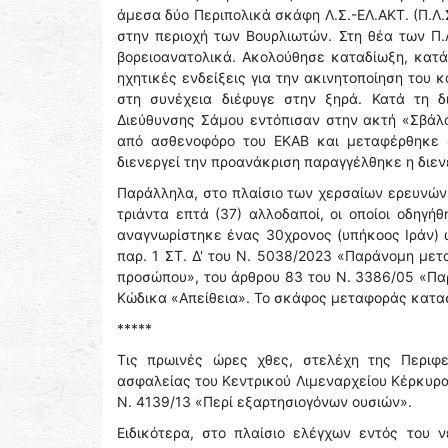
άμεσα δύο Περιπολικά σκάφη Λ.Σ.-ΕΛ.ΑΚΤ. (Π.Λ.
στην περιοχή των Βουρλιωτών. Στη θέα των Π.Λ
βορειοανατολικά. Ακολούθησε καταδίωξη, κατά
ηχητικές ενδείξεις για την ακινητοποίηση του
στη συνέχεια διέφυγε στην ξηρά. Κατά τη 
Διεύθυνσης Σάμου εντόπισαν στην ακτή «Σβάλ
από ασθενοφόρο του ΕΚΑΒ και μεταφέρθηκε 
διενεργεί την προανάκριση παραγγέλθηκε η διε
Παράλληλα, στο πλαίσιο των χερσαίων ερευνών
τριάντα επτά (37) αλλοδαποί, οι οποίοι οδηγή
αναγνωρίστηκε ένας 30χρονος (υπήκοος Ιράν) ω
παρ. 1 ΣΤ. Δ' του Ν. 5038/2023 «Παράνομη με
προσώπου», του άρθρου 83 του Ν. 3386/05 «Παρ
Κώδικα «Απείθεια». Το σκάφος μεταφοράς κατα
*****
Τις πρωινές ώρες χθες, στελέχη της Περιφε
ασφαλείας του Κεντρικού Λιμεναρχείου Κέρκυρ
Ν. 4139/13 «Περί εξαρτησιογόνων ουσιών».
Ειδικότερα, στο πλαίσιο ελέγχων εντός του 