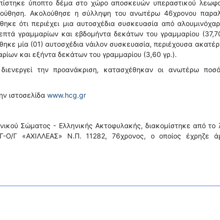
οπίστηκε ύποπτο δέμα στο χώρο αποσκευών υπεραστικού λεωφο
ολούθηση. Ακολούθησε η σύλληψη του ανωτέρω 46χρονου παραλ
θηκε ότι περιέχει μια αυτοσχέδια συσκευασία από αλουμινόχα
επτά γραμμαρίων και εβδομήντα δεκάτων του γραμμαρίου (37,70
θηκε μία (01) αυτοσχέδια νάιλον συσκευασία, περιέχουσα ακατέ
ρίων και εξήντα δεκάτων του γραμμαρίου (3,60 γρ.).
 διενεργεί την προανάκριση, κατασχέθηκαν οι ανωτέρω ποσό
την ιστοσελίδα
www.hcg.gr
νικού Σώματος - Ελληνικής Ακτοφυλακής, διακομίστηκε από το 
Γ-Ο/Γ «ΑΧΙΛΛΕΑΣ» Ν.Π. 11282, 76χρονος, ο οποίος έχρηζε ά