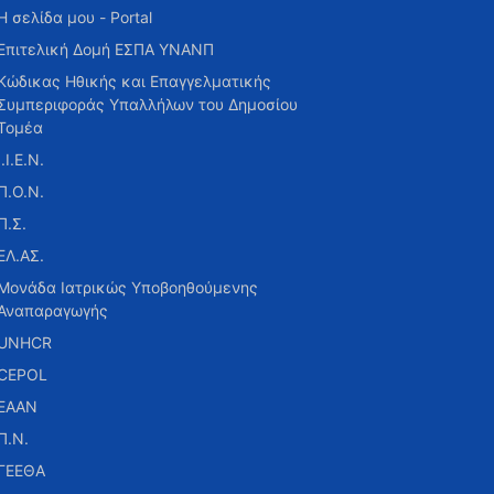
Η σελίδα μου - Portal
Επιτελική Δομή ΕΣΠΑ ΥΝΑΝΠ
Κώδικας Ηθικής και Επαγγελματικής
Συμπεριφοράς Υπαλλήλων του Δημοσίου
Τομέα
Ι.Ι.Ε.Ν.
Π.Ο.Ν.
Π.Σ.
ΕΛ.ΑΣ.
Μονάδα Ιατρικώς Υποβοηθούμενης
Αναπαραγωγής
UNHCR
CEPOL
ΕΑΑΝ
Π.Ν.
ΓΕΕΘΑ