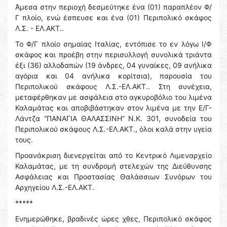
Άμεσα στην περιοχή δεσμεύτηκε ένα (01) παραπλέον Φ/
Γ πλοίο, ενώ έσπευσε και ένα (01) Περιπολικό σκάφος
Λ.Σ. - ΕΛ.ΑΚΤ..
Το Φ/Γ πλοίο σημαίας Ιταλίας, εντόπισε το εν λόγω Ι/Φ
σκάφος και προέβη στην περισυλλογή συνολικά τριάντα
έξι (36) αλλοδαπών (19 άνδρες, 04 γυναίκες, 09 ανήλικα
αγόρια και 04 ανήλικα κορίτσια), παρουσία του
Περιπολικού σκάφους Λ.Σ.-ΕΛ.ΑΚΤ.. Στη συνέχεια,
μεταφέρθηκαν με ασφάλεια στο αγκυροβόλιο του λιμένα
Καλαμάτας και αποβιβάστηκαν στον λιμένα με την Ε/Γ-
Λάντζα “ΠΑΝΑΓΙΑ ΘΑΛΑΣΣΙΝΗ” Ν.Κ. 301, συνοδεία του
Περιπολικού σκάφους Λ.Σ.-ΕΛ.ΑΚΤ., όλοι καλά στην υγεία
τους.
Προανάκριση διενεργείται από το Κεντρικό Λιμεναρχείο
Καλαμάτας, με τη συνδρομή στελεχών της Διεύθυνσης
Ασφάλειας και Προστασίας Θαλάσσιων Συνόρων του
Αρχηγείου Λ.Σ.-ΕΛ.ΑΚΤ.
*****
Ενημερώθηκε, βραδινές ώρες χθες, Περιπολικό σκάφος