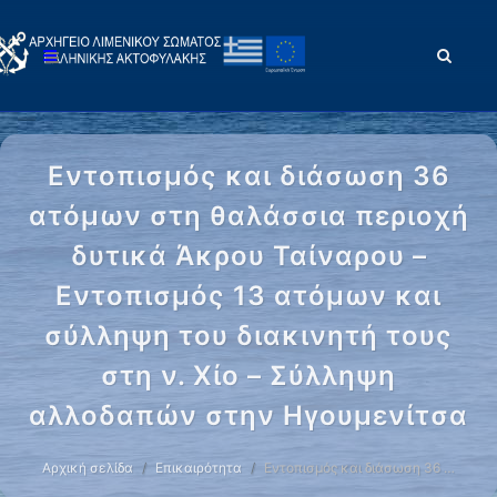
Εντοπισμός και διάσωση 36
ατόμων στη θαλάσσια περιοχή
δυτικά Άκρου Ταίναρου –
Εντοπισμός 13 ατόμων και
σύλληψη του διακινητή τους
στη ν. Χίο – Σύλληψη
αλλοδαπών στην Ηγουμενίτσα
Αρχική σελίδα
Επικαιρότητα
Εντοπισμός και διάσωση 36 …