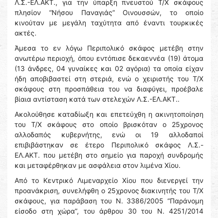
Λ.Σ.-ΕΛ.ΑΚΤ., για την ύπαρξη πνευστού Τ/Χ σκάφους
πλησίον “Νήσου Παναγιάς” Οινουσσών, το οποίο
κινούταν με μεγάλη ταχύτητα από έναντι τουρκικές
ακτές.
Άμεσα το εν λόγω Περιπολικό σκάφος μετέβη στην
ανωτέρω περιοχή, όπου εντόπισε δεκαεννέα (19) άτομα
(13 άνδρες, 04 γυναίκες και 02 αγόρια) τα οποία είχαν
ήδη αποβιβαστεί στη στεριά, ενώ ο χειριστής του Τ/Χ
σκάφους στη προσπάθεια του να διαφύγει, προέβαλε
βίαια αντίσταση κατά των στελεχών Λ.Σ.-ΕΛ.ΑΚΤ..
Ακολούθησε καταδίωξη και επετεύχθη η ακινητοποίηση
του Τ/Χ σκάφους στο οποίο βρισκόταν ο 25χρονος
αλλοδαπός κυβερνήτης, ενώ οι 19 αλλοδαποί
επιβιβάστηκαν σε έτερο Περιπολικό σκάφος Λ.Σ.-
ΕΛ.ΑΚΤ. που μετέβη στο σημείο για παροχή συνδρομής
και μεταφέρθηκαν με ασφάλεια στον λιμένα Χίου.
Από το Κεντρικό Λιμεναρχείο Χίου που διενεργεί την
προανάκριση, συνελήφθη ο 25χρονος διακινητής του Τ/Χ
σκάφους, για παράβαση του Ν. 3386/2005 “Παράνομη
είσοδο στη χώρα”, του άρθρου 30 του Ν. 4251/2014