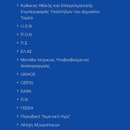
Κώδικας Ηθικής και Επαγγελματικής
Συμπεριφοράς Υπαλλήλων του Δημοσίου
Τομέα
Ι.Ι.Ε.Ν.
Π.Ο.Ν.
Π.Σ.
ΕΛ.ΑΣ.
Μονάδα Ιατρικώς Υποβοηθούμενης
Αναπαραγωγής
UNHCR
CEPOL
ΕΑΑΝ
Π.Ν.
ΓΕΕΘΑ
Περιοδικό “Λιμενική Ηχώ”
Λέσχη Αξιωματικών