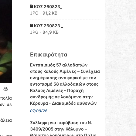
ΚΩΣ 260823_
JPG - 91,2 KB
ΚΩΣ 260823 _
JPG - 84,9 KB
Επικαιρότητα
Εντοπισμός 57 αλλοδαπών
στους Καλούς Λιμένες – Συνέχεια
ενημέρωσης αναφορικά με τον
εντοπισμό 58 αλλοδαπών στους
Καλούς Λιμένες - Παροχή
συνδρομής σε λουόμενο στην
ιπολία
Κέρκυρα - Διακομιδές ασθενών
ων σε
07/08/26
άλεια
Σύλληψη για παράβαση του Ν.
3409/2005 στην Κάλυμνο –
Θάνατος λουόμενων στο Πήλιο
ω για