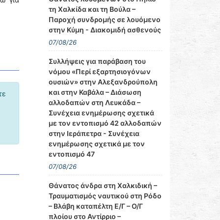
τη Χαλκίδα και τη Βούλα –
Παροχή συνδρομής σε λουόμενο
στην Κύμη - Διακομιδή ασθενούς
07/08/26
Συλλήψεις για παράβαση του
νόμου «Περί εξαρτησιογόνων
ουσιών» στην Αλεξανδρούπολη
και στην Καβάλα – Διάσωση
τε
αλλοδαπών στη Λευκάδα –
Συνέχεια ενημέρωσης σχετικά
με τον εντοπισμό 42 αλλοδαπών
στην Ιεράπετρα - Συνέχεια
ενημέρωσης σχετικά με τον
εντοπισμό 47
07/08/26
Θάνατος άνδρα στη Χαλκιδική –
Τραυματισμός ναυτικού στη Ρόδο
– Βλάβη καταπέλτη Ε/Γ – Ο/Γ
πλοίου στο Αντίρριο –