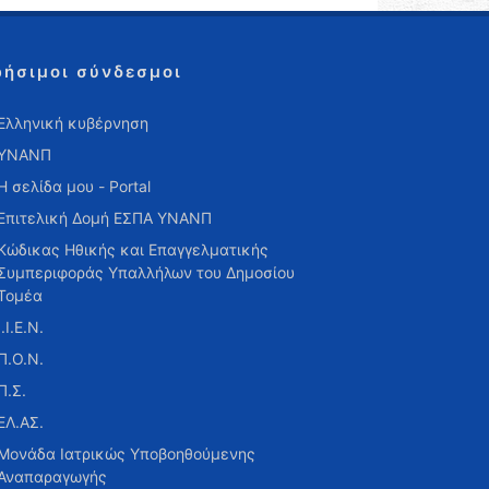
ρήσιμοι σύνδεσμοι
Ελληνική κυβέρνηση
ΥΝΑΝΠ
Η σελίδα μου - Portal
Επιτελική Δομή ΕΣΠΑ ΥΝΑΝΠ
Κώδικας Ηθικής και Επαγγελματικής
Συμπεριφοράς Υπαλλήλων του Δημοσίου
Τομέα
Ι.Ι.Ε.Ν.
Π.Ο.Ν.
Π.Σ.
ΕΛ.ΑΣ.
Μονάδα Ιατρικώς Υποβοηθούμενης
Αναπαραγωγής