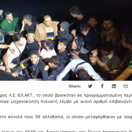
Share:
ος Λ.Σ.-ΕΛ.ΑΚΤ., το οποίο βρισκόταν σε προγραμματισμένη περ
όπισε μηχανοκίνητη πνευστή λέμβο με ικανό αριθμό επιβαινόντ
στο σύνολό τους 36 αλλοδαποί, οι οποίοι μεταφέρθηκαν με ασφ
όχημα του ΕΚΑΒ και διακομίστηκαν στη Γενικό Νοσοκομείο Κ