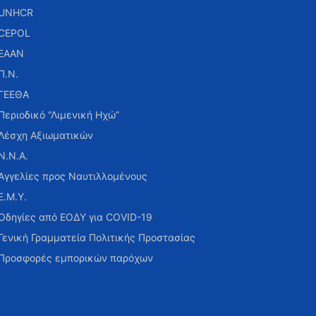
UNHCR
CEPOL
ΕΑΑΝ
Π.Ν.
ΓΕΕΘΑ
Περιοδικό “Λιμενική Ηχώ”
Λέσχη Αξιωματικών
Ν.Ν.Α.
Αγγελίες προς Ναυτιλλομένους
Ε.Μ.Υ.
Οδηγίες από ΕΟΔΥ για COVID-19
Γενική Γραμματεία Πολιτικής Προστασίας
Προσφορές εμπορικών παρόχων