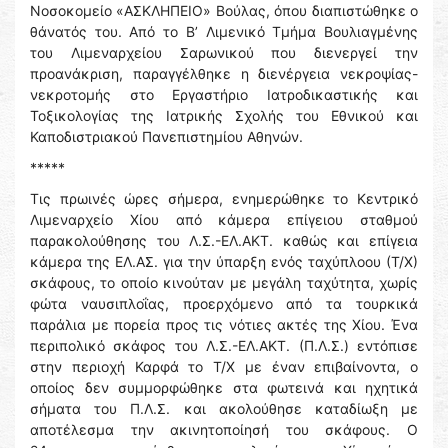
Νοσοκομείο «ΑΣΚΛΗΠΕΙΟ» Βούλας, όπου διαπιστώθηκε ο
θάνατός του. Από το Β’ Λιμενικό Τμήμα Βουλιαγμένης
του Λιμεναρχείου Σαρωνικού που διενεργεί την
προανάκριση, παραγγέλθηκε η διενέργεια νεκροψίας-
νεκροτομής στο Εργαστήριο Ιατροδικαστικής και
Τοξικολογίας της Ιατρικής Σχολής του Εθνικού και
Καποδιστριακού Πανεπιστημίου Αθηνών.
*****
Τις πρωινές ώρες σήμερα, ενημερώθηκε το Κεντρικό
Λιμεναρχείο Χίου από κάμερα επίγειου σταθμού
παρακολούθησης του Λ.Σ.-ΕΛ.ΑΚΤ. καθώς και επίγεια
κάμερα της ΕΛ.ΑΣ. για την ύπαρξη ενός ταχύπλοου (Τ/Χ)
σκάφους, το οποίο κινούταν με μεγάλη ταχύτητα, χωρίς
φώτα ναυσιπλοΐας, προερχόμενο από τα τουρκικά
παράλια με πορεία προς τις νότιες ακτές της Χίου. Ένα
περιπολικό σκάφος του Λ.Σ.-ΕΛ.ΑΚΤ. (Π.Λ.Σ.) εντόπισε
στην περιοχή Καρφά το Τ/Χ με έναν επιβαίνοντα, ο
οποίος δεν συμμορφώθηκε στα φωτεινά και ηχητικά
σήματα του Π.Λ.Σ. και ακολούθησε καταδίωξη με
αποτέλεσμα την ακινητοποίησή του σκάφους. Ο