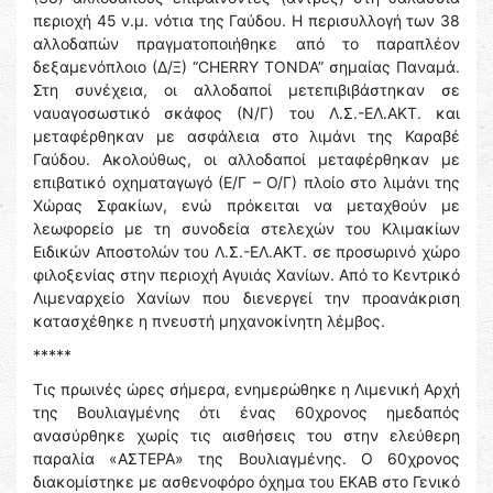
περιοχή 45 ν.μ. νότια της Γαύδου. Η περισυλλογή των 38
αλλοδαπών πραγματοποιήθηκε από το παραπλέον
δεξαμενόπλοιο (Δ/Ξ) “CHERRY TONDA” σημαίας Παναμά.
Στη συνέχεια, οι αλλοδαποί μετεπιβιβάστηκαν σε
ναυαγοσωστικό σκάφος (Ν/Γ) του Λ.Σ.-ΕΛ.ΑΚΤ. και
μεταφέρθηκαν με ασφάλεια στο λιμάνι της Καραβέ
Γαύδου. Ακολούθως, οι αλλοδαποί μεταφέρθηκαν με
επιβατικό οχηματαγωγό (Ε/Γ – Ο/Γ) πλοίο στο λιμάνι της
Χώρας Σφακίων, ενώ πρόκειται να μεταχθούν με
λεωφορείο με τη συνοδεία στελεχών του Κλιμακίων
Ειδικών Αποστολών του Λ.Σ.-ΕΛ.ΑΚΤ. σε προσωρινό χώρο
φιλοξενίας στην περιοχή Αγυιάς Χανίων. Από το Κεντρικό
Λιμεναρχείο Χανίων που διενεργεί την προανάκριση
κατασχέθηκε η πνευστή μηχανοκίνητη λέμβος.
*****
Τις πρωινές ώρες σήμερα, ενημερώθηκε η Λιμενική Αρχή
της Βουλιαγμένης ότι ένας 60χρονος ημεδαπός
ανασύρθηκε χωρίς τις αισθήσεις του στην ελεύθερη
παραλία «ΑΣΤΕΡΑ» της Βουλιαγμένης. Ο 60χρονος
διακομίστηκε με ασθενοφόρο όχημα του ΕΚΑΒ στο Γενικό