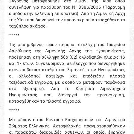
24χρονος μεταφέρθηκε στο λιμάνι της Χίου όπου
συνελήφθη για παράβαση του Ν. 3386/2005 (Παράνομη
είσοδο στην ελληνική επικράτεια). Από τη Λιμενική Αρχή
της Χίου που διενεργεί την προανάκριση κατασχέθηκε το
ταχύπλοο σκάφος.
*****
Τις μεσημβρινές ώρες σήμερα, στελέχη του Γραφείου
Ασφάλειας της Λιμενικής Αρχής της Ηγουμενίτσας,
προέβησαν στη σύλληψη δύο (02) αλλοδαπών ηλικίας 16
και 17 ετών. Συγκεκριμένα, σε έλεγχο που διενεργήθηκε
στον επιβατικό σταθμό του λιμανιού στην Ηγουμενίτσα,
οι αλλοδαποί κατείχαν και επέδειξαν πλαστά
ταξιδιωτικά έγγραφα, με σκοπό να μεταβούν παράνομα
στο εξωτερικό. Από το Κεντρικό Λιμεναρχείο
Ηγουμενίτσας που διενεργεί την προανάκριση,
κατασχέθηκαν τα πλαστά έγγραφα.
*****
Με μέριμνα του Κέντρου Επιχειρήσεων του Λιμενικού
Σώματος-Ελληνικής Ακτοφυλακής πραγματοποιήθηκαν
οι παρακάτω διακομιδές ασθενών, οι οποίοι έχρηζαν