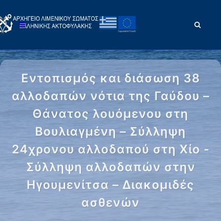
Εντοπισμός και διάσωση 38
αλλοδαπών νότια της Γαύδου –
Θάνατος λουόμενου στη
Βουλιαγμένη – Σύλληψη
24χρονου αλλοδαπού στη Χίο -
Σύλληψη αλλοδαπών στην
Ηγουμενίτσα – Διακομιδές
ασθενών