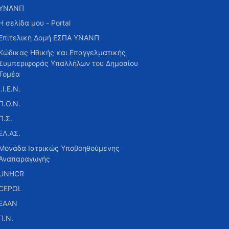
ΥΝΑΝΠ
Η σελίδα μου - Portal
Επιτελική Δομή ΕΣΠΑ ΥΝΑΝΠ
Κώδικας Ηθικής και Επαγγελματικής
Συμπεριφοράς Υπαλλήλων του Δημοσίου
Τομέα
Ι.Ι.Ε.Ν.
Π.Ο.Ν.
Π.Σ.
ΕΛ.ΑΣ.
Μονάδα Ιατρικώς Υποβοηθούμενης
Αναπαραγωγής
UNHCR
CEPOL
ΕΑΑΝ
Π.Ν.