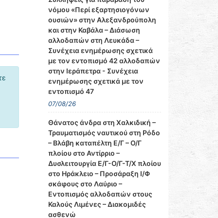
νόμου «Περί εξαρτησιογόνων
ουσιών» στην Αλεξανδρούπολη
και στην Καβάλα – Διάσωση
αλλοδαπών στη Λευκάδα –
Συνέχεια ενημέρωσης σχετικά
με τον εντοπισμό 42 αλλοδαπών
στην Ιεράπετρα - Συνέχεια
τε
ενημέρωσης σχετικά με τον
εντοπισμό 47
07/08/26
Θάνατος άνδρα στη Χαλκιδική –
Τραυματισμός ναυτικού στη Ρόδο
– Βλάβη καταπέλτη Ε/Γ – Ο/Γ
πλοίου στο Αντίρριο –
Δυσλειτουργία Ε/Γ-Ο/Γ-Τ/Χ πλοίου
στο Ηράκλειο – Προσάραξη Ι/Φ
σκάφους στο Λαύριο –
Εντοπισμός αλλοδαπών στους
Καλούς Λιμένες – Διακομιδές
ασθενώ