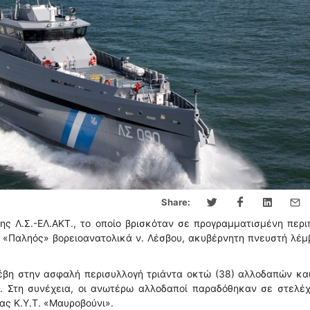
Share:
ς Λ.Σ.-ΕΛ.ΑΚΤ., το οποίο βρισκόταν σε προγραμματισμένη περι
 «Παληός» βορειοανατολικά ν. Λέσβου, ακυβέρνητη πνευστή λέμ
οέβη στην ασφαλή περισυλλογή τριάντα οκτώ (38) αλλοδαπών κα
. Στη συνέχεια, οι ανωτέρω αλλοδαποί παραδόθηκαν σε στελέχ
ς Κ.Υ.Τ. «Μαυροβούνι».