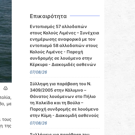
Επικαιρότητα
Εντοπισμός 57 αλλοδαπών
στους Καλούς Λιμένες – Συνέχεια
ενημέρωσης αναφορικά με τον
εντοπισμό 58 αλλοδαπών στους
Καλούς Λιμένες - Παροχή
συνδρομής σε λουόμενο στην
Κέρκυρα - Διακομιδές ασθενών
07/08/26
Σύλληψη για παράβαση του Ν.
3409/2005 στην Κάλυμνο –
Θάνατος λουόμενων στο Πήλιο
πολία,
τη Χαλκίδα και τη Βούλα –
βο, με
Παροχή συνδρομής σε λουόμενο
στην Κύμη - Διακομιδή ασθενούς
ι τους
07/08/26
η της
Συλλήψεις για παράβαση του