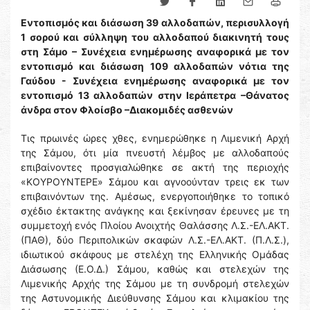
Εντοπισμός και διάσωση 39 αλλοδαπών, περισυλλογή
1 σορού και σύλληψη του αλλοδαπού διακινητή τους
στη Σάμο – Συνέχεια ενημέρωσης αναφορικά με τον
εντοπισμό και διάσωση 109 αλλοδαπών νότια της
Γαύδου - Συνέχεια ενημέρωσης αναφορικά με τον
εντοπισμό 13 αλλοδαπών στην Ιεράπετρα –Θάνατος
άνδρα στον Φλοίσβο –Διακομιδές ασθενών
Τις πρωινές ώρες χθες, ενημερώθηκε η Λιμενική Αρχή
της Σάμου, ότι μία πνευστή λέμβος με αλλοδαπούς
επιβαίνοντες προσγιαλώθηκε σε ακτή της περιοχής
«ΚΟΥΡΟΥΝΤΕΡΕ» Σάμου και αγνοούνταν τρεις εκ των
επιβαινόντων της. Αμέσως, ενεργοποιήθηκε το τοπικό
σχέδιο έκτακτης ανάγκης και ξεκίνησαν έρευνες με τη
συμμετοχή ενός Πλοίου Ανοιχτής Θαλάσσης Λ.Σ.-ΕΛ.ΑΚΤ.
(ΠΑΘ), δύο Περιπολικών σκαφών Λ.Σ.-ΕΛ.ΑΚΤ. (Π.Λ.Σ.),
ιδιωτικού σκάφους με στελέχη της Ελληνικής Ομάδας
Διάσωσης (Ε.Ο.Δ.) Σάμου, καθώς και στελεχών της
Λιμενικής Αρχής της Σάμου με τη συνδρομή στελεχών
της Αστυνομικής Διεύθυνσης Σάμου και κλιμακίου της