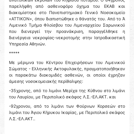
παρελήφθη από ασθενοφόρο όχημα του ΕΚΑΒ και
διακομίστηκε στο Πανεπιστημιακό Γενικό Νοσοκομείο
«ΑΤΤΙΚΟΝ», όπου διαπιστώθηκε ο θάνατός του. Από το Ά
Λιμενικό Τμήμα Φλοίσβου του Λιμεναρχείου Σαρωνικού
που διενεργεί την προανάκριση, παραγγέλθηκε η
διενέργεια νεκροψίας-νεκροτομής στην Ιατροδικαστική
Υπηρεσία Αθηνών.
*****
Με μέριμνα του Κέντρου Επιχειρήσεων του Λιμενικού
Σώματος - Ελληνικής Ακτοφυλακής, πραγματοποιήθηκαν
οι παρακάτω διακομιδές ασθενών, οι οποίοι έχρηζαν
άμεσης νοσοκομειακής περίθαλψης:
-35χρονης, από το λιμάνι Μερίχα της Κύθνου στο λιμάνι
του Λαυρίου, με Περιπολικό σκάφος Λ.Σ.-ΕΛ.ΑΚΤ. και
-92χρονου, από το λιμάνι των Φούρνων Κορσεών στο
λιμάνι του Άγιου Κήρυκου Ικαρίας, με Περιπολικό σκάφος
Λ.Σ.-ΕΛ.ΑΚΤ..