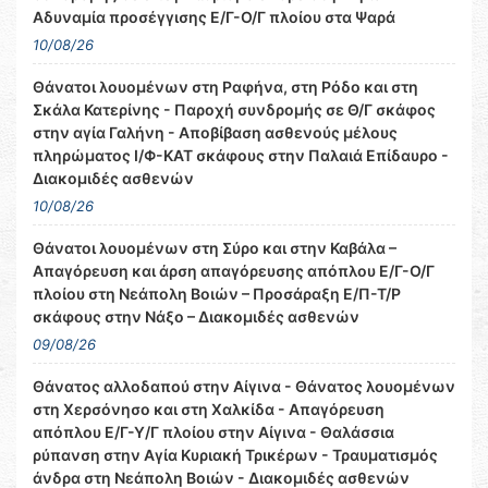
Αδυναμία προσέγγισης Ε/Γ-Ο/Γ πλοίου στα Ψαρά
10/08/26
Θάνατοι λουομένων στη Ραφήνα, στη Ρόδο και στη
Σκάλα Κατερίνης - Παροχή συνδρομής σε Θ/Γ σκάφος
στην αγία Γαλήνη - Αποβίβαση ασθενούς μέλους
πληρώματος Ι/Φ-ΚΑΤ σκάφους στην Παλαιά Επίδαυρο -
Διακομιδές ασθενών
10/08/26
Θάνατοι λουομένων στη Σύρο και στην Καβάλα –
Απαγόρευση και άρση απαγόρευσης απόπλου Ε/Γ-Ο/Γ
πλοίου στη Νεάπολη Βοιών – Προσάραξη Ε/Π-Τ/Ρ
σκάφους στην Νάξο – Διακομιδές ασθενών
09/08/26
Θάνατος αλλοδαπού στην Αίγινα - Θάνατος λουομένων
στη Χερσόνησο και στη Χαλκίδα - Απαγόρευση
απόπλου Ε/Γ-Υ/Γ πλοίου στην Αίγινα - Θαλάσσια
ρύπανση στην Αγία Κυριακή Τρικέρων - Τραυματισμός
άνδρα στη Νεάπολη Βοιών - Διακομιδές ασθενών