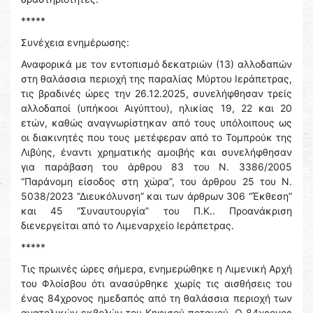
*****
Συνέχεια ενημέρωσης:
Αναφορικά με τον εντοπισμό δεκατριών (13) αλλοδαπών
στη θαλάσσια περιοχή της παραλίας Μύρτου Ιεράπετρας,
τις βραδινές ώρες την 26.12.2025, συνελήφθησαν τρείς
αλλοδαποί (υπήκοοι Αιγύπτου), ηλικίας 19, 22 και 20
ετών, καθώς αναγνωρίστηκαν από τους υπόλοιπους ως
οι διακινητές που τους μετέφεραν από το Τομπρούκ της
Λιβύης, έναντι χρηματικής αμοιβής και συνελήφθησαν
για παράβαση του άρθρου 83 του Ν. 3386/2005
“Παράνομη είσοδος στη χώρα”, του άρθρου 25 του Ν.
5038/2023 “Διευκόλυνση” και των άρθρων 306 “Έκθεση”
και 45 “Συναυτουργία” του Π.Κ.. Προανάκριση
διενεργείται από το Λιμεναρχείο Ιεράπετρας.
*****
Τις πρωινές ώρες σήμερα, ενημερώθηκε η Λιμενική Αρχή
του Φλοίσβου ότι ανασύρθηκε χωρίς τις αισθήσεις του
ένας 84χρονος ημεδαπός από τη θαλάσσια περιοχή των
ανατολικών εκβολών του Κηφισού ποταμού. Ο 84χρονος