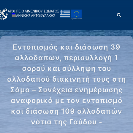
Εντοπισμός και διάσωση 39
αλλοδαπών, περισυλλογή 1
σορού και σύλληψη του
αλλοδαπού διακινητή τους στη
Σάμο – Συνέχεια ενημέρωσης
αναφορικά με τον εντοπισμό
και διάσωση 109 αλλοδαπών
νότια της Γαύδου -