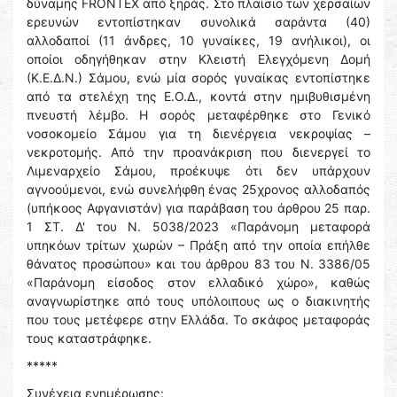
δύναμης FRONTEX από ξηράς. Στο πλαίσιο των χερσαίων
ερευνών εντοπίστηκαν συνολικά σαράντα (40)
αλλοδαποί (11 άνδρες, 10 γυναίκες, 19 ανήλικοι), οι
οποίοι οδηγήθηκαν στην Κλειστή Ελεγχόμενη Δομή
(Κ.Ε.Δ.Ν.) Σάμου, ενώ μία σορός γυναίκας εντοπίστηκε
από τα στελέχη της Ε.Ο.Δ., κοντά στην ημιβυθισμένη
πνευστή λέμβο. Η σορός μεταφέρθηκε στο Γενικό
νοσοκομείο Σάμου για τη διενέργεια νεκροψίας –
νεκροτομής. Από την προανάκριση που διενεργεί το
Λιμεναρχείο Σάμου, προέκυψε ότι δεν υπάρχουν
αγνοούμενοι, ενώ συνελήφθη ένας 25χρονος αλλοδαπός
(υπήκοος Αφγανιστάν) για παράβαση του άρθρου 25 παρ.
1 ΣΤ. Δ' του Ν. 5038/2023 «Παράνομη μεταφορά
υπηκόων τρίτων χωρών – Πράξη από την οποία επήλθε
θάνατος προσώπου» και του άρθρου 83 του Ν. 3386/05
«Παράνομη είσοδος στον ελλαδικό χώρο», καθώς
αναγνωρίστηκε από τους υπόλοιπους ως ο διακινητής
που τους μετέφερε στην Ελλάδα. Το σκάφος μεταφοράς
τους καταστράφηκε.
*****
Συνέχεια ενημέρωσης: