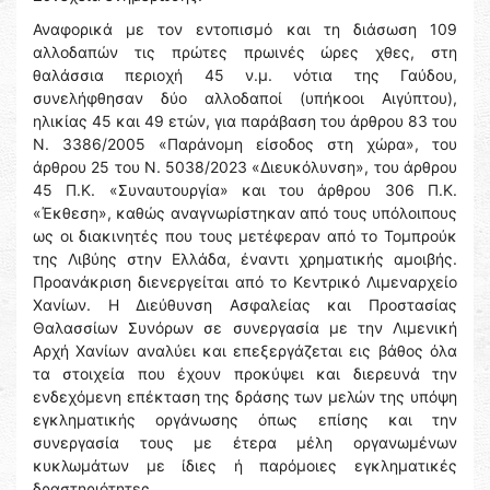
Αναφορικά με τον εντοπισμό και τη διάσωση 109
αλλοδαπών τις πρώτες πρωινές ώρες χθες, στη
θαλάσσια περιοχή 45 ν.μ. νότια της Γαύδου,
συνελήφθησαν δύο αλλοδαποί (υπήκοοι Αιγύπτου),
ηλικίας 45 και 49 ετών, για παράβαση του άρθρου 83 του
Ν. 3386/2005 «Παράνομη είσοδος στη χώρα», του
άρθρου 25 του Ν. 5038/2023 «Διευκόλυνση», του άρθρου
45 Π.Κ. «Συναυτουργία» και του άρθρου 306 Π.Κ.
«Έκθεση», καθώς αναγνωρίστηκαν από τους υπόλοιπους
ως οι διακινητές που τους μετέφεραν από το Τομπρούκ
της Λιβύης στην Ελλάδα, έναντι χρηματικής αμοιβής.
Προανάκριση διενεργείται από το Κεντρικό Λιμεναρχείο
Χανίων. Η Διεύθυνση Ασφαλείας και Προστασίας
Θαλασσίων Συνόρων σε συνεργασία με την Λιμενική
Αρχή Χανίων αναλύει και επεξεργάζεται εις βάθος όλα
τα στοιχεία που έχουν προκύψει και διερευνά την
ενδεχόμενη επέκταση της δράσης των μελών της υπόψη
εγκληματικής οργάνωσης όπως επίσης και την
συνεργασία τους με έτερα μέλη οργανωμένων
κυκλωμάτων με ίδιες ή παρόμοιες εγκληματικές
δραστηριότητες.