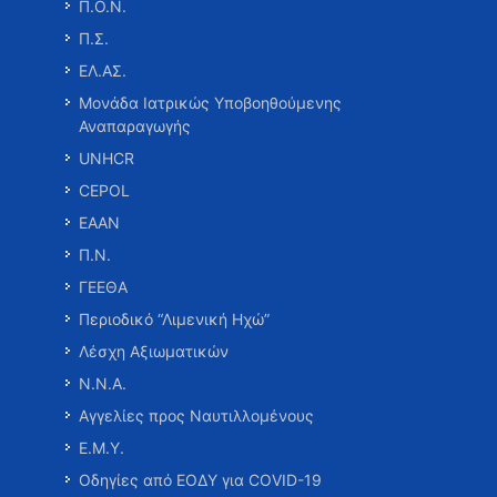
Π.Ο.Ν.
Π.Σ.
ΕΛ.ΑΣ.
Μονάδα Ιατρικώς Υποβοηθούμενης
Αναπαραγωγής
UNHCR
CEPOL
ΕΑΑΝ
Π.Ν.
ΓΕΕΘΑ
Περιοδικό “Λιμενική Ηχώ”
Λέσχη Αξιωματικών
Ν.Ν.Α.
Αγγελίες προς Ναυτιλλομένους
Ε.Μ.Υ.
Οδηγίες από ΕΟΔΥ για COVID-19