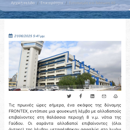
Αρχική σελίδα
Επικαιρότητα
Εντοπισμός και διάσωση 40 …
21/06/2025 5:41 μμ.
Τις πρωινές ώρες σήμερα, ένα σκάφος της δύναμης
FRONTEX, εντόπισε μια φουσκωτή λέμβο με αλλοδαπούς
επιβαίνοντες στη θαλάσσια περιοχή 8 ν.μ. νότια της
Γαύδου. Οι σαράντα αλλοδαποί επιβαίνοντες (όλοι
άντρες) της λέμβου μεταφέρθηκαν ασφαλώς στο λιμάνι