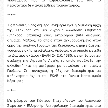
νηογνώμονα που το παρακολουθεί, ενώ από το
περιστατικό δεν αναφέρθηκε τραυματισμός.
*****
Τις πρωινές ώρες σήμερα, ενημερώθηκε η Λιμενική Αρχή
της Κέρκυρας ότι μια 25χρονη αλλοδαπή επιβάτιδα
(υπήκοος Ισπανίας) ενός ιστιοφόρου (Ι/Φ) σκάφους
σημαίας Μάλτας, το οποίο ήταν αγκυροβολημένο στον
όρμο της μαρίνας Γουβιών της Κέρκυρας, έχρηζε άμεσης
νοσοκομειακής περίθαλψης. Αμέσως, στο σημείο μετέβη
το ιδιωτικό σκάφος «ΕΛΛΗ 2» Σ.Κ. 1685, με επιβαίνοντες
στελέχη της Λιμενικής Αρχής, το οποίο παρέλαβε την
αλλοδαπή και τη μετέφερε με ασφάλεια στη μαρίνα
Γουβιών. Στη συνέχεια, η 25χρονη διακομίστηκε με
ασθενοφόρο όχημα του ΕΚΑΒ στο Γενικό Νοσοκομείο
Κέρκυρας.
*****
Με μέριμνα του Κέντρου Επιχειρήσεων του Λιμενικού
Σώματος – Ελληνικής Ακτοφυλακής διακομίστηκε, από