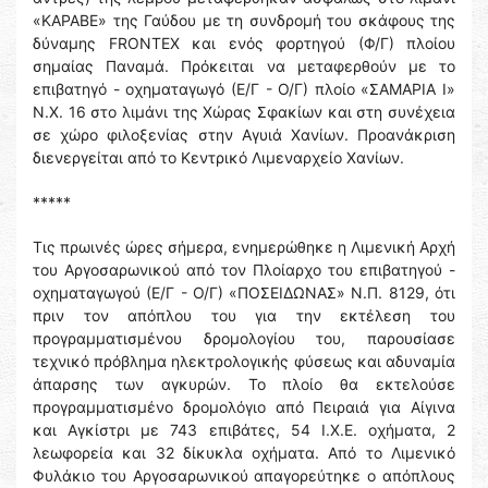
«ΚΑΡΑΒΕ» της Γαύδου με τη συνδρομή του σκάφους της
δύναμης FRONTEX και ενός φορτηγού (Φ/Γ) πλοίου
σημαίας Παναμά. Πρόκειται να μεταφερθούν με το
επιβατηγό - οχηματαγωγό (Ε/Γ - Ο/Γ) πλοίο «ΣΑΜΑΡΙΑ Ι»
Ν.Χ. 16 στο λιμάνι της Χώρας Σφακίων και στη συνέχεια
σε χώρο φιλοξενίας στην Αγυιά Χανίων. Προανάκριση
διενεργείται από το Κεντρικό Λιμεναρχείο Χανίων.
*****
Τις πρωινές ώρες σήμερα, ενημερώθηκε η Λιμενική Αρχή
του Αργοσαρωνικού από τον Πλοίαρχο του επιβατηγού -
οχηματαγωγού (Ε/Γ - Ο/Γ) «ΠΟΣΕΙΔΩΝΑΣ» Ν.Π. 8129, ότι
πριν τον απόπλου του για την εκτέλεση του
προγραμματισμένου δρομολογίου του, παρουσίασε
τεχνικό πρόβλημα ηλεκτρολογικής φύσεως και αδυναμία
άπαρσης των αγκυρών. Το πλοίο θα εκτελούσε
προγραμματισμένο δρομολόγιο από Πειραιά για Αίγινα
και Αγκίστρι με 743 επιβάτες, 54 Ι.Χ.Ε. οχήματα, 2
λεωφορεία και 32 δίκυκλα οχήματα. Από το Λιμενικό
Φυλάκιο του Αργοσαρωνικού απαγορεύτηκε ο απόπλους