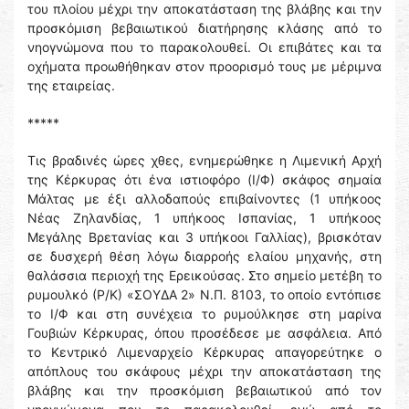
του πλοίου μέχρι την αποκατάσταση της βλάβης και την
προσκόμιση βεβαιωτικού διατήρησης κλάσης από το
νηογνώμονα που το παρακολουθεί. Οι επιβάτες και τα
οχήματα προωθήθηκαν στον προορισμό τους με μέριμνα
της εταιρείας.
*****
Τις βραδινές ώρες χθες, ενημερώθηκε η Λιμενική Αρχή
της Κέρκυρας ότι ένα ιστιοφόρο (Ι/Φ) σκάφος σημαία
Μάλτας με έξι αλλοδαπούς επιβαίνοντες (1 υπήκοος
Νέας Ζηλανδίας, 1 υπήκοος Ισπανίας, 1 υπήκοος
Μεγάλης Βρετανίας και 3 υπήκοοι Γαλλίας), βρισκόταν
σε δυσχερή θέση λόγω διαρροής ελαίου μηχανής, στη
θαλάσσια περιοχή της Ερεικούσας. Στο σημείο μετέβη το
ρυμουλκό (Ρ/Κ) «ΣΟΥΔΑ 2» Ν.Π. 8103, το οποίο εντόπισε
το Ι/Φ και στη συνέχεια το ρυμούλκησε στη μαρίνα
Γουβιών Κέρκυρας, όπου προσέδεσε με ασφάλεια. Από
το Κεντρικό Λιμεναρχείο Κέρκυρας απαγορεύτηκε ο
απόπλους του σκάφους μέχρι την αποκατάσταση της
βλάβης και την προσκόμιση βεβαιωτικού από τον