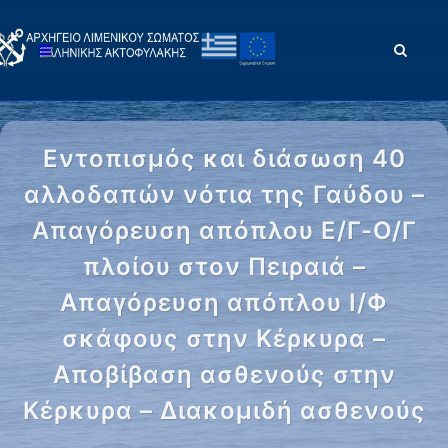
Εντοπισμός και διάσωση 40
αλλοδαπών νότια της Γαύδου –
Απαγόρευση απόπλου Ε/Γ-Ο/Γ
πλοίου στον Πειραιά –
Απαγόρευση απόπλου Ι/Φ
σκάφους στην Κέρκυρα –
Αποβίβαση ασθενούς στην
Κέρκυρα – Διακομιδή ασθενούς