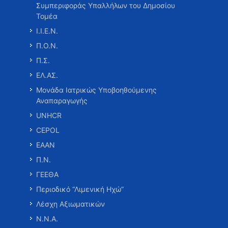
Συμπεριφοράς Υπαλλήλων του Δημοσίου
Τομέα
Ι.Ι.Ε.Ν.
Π.Ο.Ν.
Π.Σ.
ΕΛ.ΑΣ.
Μονάδα Ιατρικώς Υποβοηθούμενης
Αναπαραγωγής
UNHCR
CEPOL
ΕΑΑΝ
Π.Ν.
ΓΕΕΘΑ
Περιοδικό “Λιμενική Ηχώ”
Λέσχη Αξιωματικών
Ν.Ν.Α.