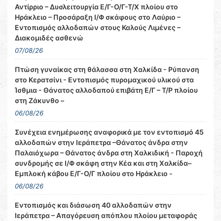
Αντίρριο – Δυσλειτουργία Ε/Γ-Ο/Γ-Τ/Χ πλοίου στο
Ηράκλειο – Προσάραξη Ι/Φ σκάφους στο Λαύριο –
Εντοπισμός αλλοδαπών στους Καλούς Λιμένες –
Διακομιδές ασθενώ
07/08/26
Πτώση γυναίκας στη θάλασσα στη Χαλκίδα - Ρύπανση
στο Κερατσίνι - Εντοπισμός πυρομαχικού υλικού στα
Ίσθμια - Θάνατος αλλοδαπού επιβάτη Ε/Γ – Τ/Ρ πλοίου
στη Ζάκυνθο –
06/08/26
Συνέχεια ενημέρωσης αναφορικά με τον εντοπισμό 45
αλλοδαπών στην Ιεράπετρα –Θάνατος άνδρα στην
Παλαιόχωρα – Θάνατος άνδρα στη Χαλκιδική - Παροχή
συνδρομής σε Ι/Φ σκάφη στην Κέα και στη Χαλκίδα–
Εμπλοκή κάβου Ε/Γ-Ο/Γ πλοίου στο Ηράκλειο -
06/08/26
Εντοπισμός και διάσωση 40 αλλοδαπών στην
Ιεράπετρα – Απαγόρευση απόπλου πλοίου μεταφοράς