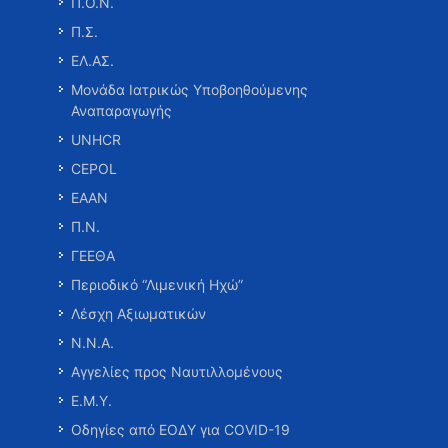
Π.Ο.Ν.
Π.Σ.
ΕΛ.ΑΣ.
Μονάδα Ιατρικώς Υποβοηθούμενης
Αναπαραγωγής
UNHCR
CEPOL
ΕΑΑΝ
Π.Ν.
ΓΕΕΘΑ
Περιοδικό “Λιμενική Ηχώ”
Λέσχη Αξιωματικών
Ν.Ν.Α.
Αγγελίες προς Ναυτιλλομένους
Ε.Μ.Υ.
Οδηγίες από ΕΟΔΥ για COVID-19