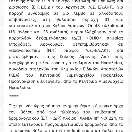
Γαλήνης από το Ενιαίο Κέντρο Συντονισμού Έρευνας και
Διάσωσης (Ε.Κ.Σ.Ε.Δ.) του Αρχηγείου Λ.Σ.-ΕΛ.ΑΚΤ., για
παροχή συνδρομής σε μία λέμβο με αλλοδαπούς
επιβαίνοντες, στη θαλάσσια περιοχή 31 ν.μ.
νοτιοανατολικά των Καλών Λιμένων. Οι 43 αλλοδαποί
(15 άνδρες και 28 ανήλικοι) περισυλλέχθηκαν από το
παραπλέον δεξαμενόπλοιο (Δ/Ξ) «OHIO» σημαίας
Μπαχάμες. Ακολούθως, μετεπιβιβάστηκαν σε
ναυαγοσωστικό (Ν/Γ) σκάφος Λ.Σ.-ΕΛ.ΑΚΤ. και
μεταφέρθηκαν στους Καλούς Λιμένες. Από εκεί,
αναχώρησαν με λεωφορείο για το λιμάνι του Ηρακλείου,
συνοδεία στελεχών του Κλιμακίου Ειδικών Αποστολών
(ΚΕΑ) του Κεντρικού Λιμεναρχείου Ηρακλείου.
Προανάκριση διενεργείται από το Κεντρικό Λιμεναρχείο
Ηρακλείου.
*****
Τις πρωινές ώρες σήμερα, ενημερώθηκε η Λιμενική Αρχή
του Βόλου από τον πλοίαρχο του επιβατικού –
δρομολογιακού (Ε/Γ – Δ/Ρ) πλοίου ‘’ΧΑΝΙΑ ΙΙΙ’’ Ν.Χ.224, το
οποίο εκτελούσε προγραμματισμένο δρομολόγιο από το
Τρικέρι για Βόλο, ότι κατά την διαδικασία κατάπλου στο