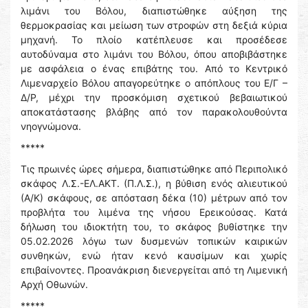
λιμάνι του Βόλου, διαπιστώθηκε αύξηση της
θερμοκρασίας και μείωση των στροφών στη δεξιά κύρια
μηχανή. Το πλοίο κατέπλευσε και προσέδεσε
αυτοδύναμα στο λιμάνι του Βόλου, όπου αποβιβάστηκε
με ασφάλεια ο ένας επιβάτης του. Από το Κεντρικό
Λιμεναρχείο Βόλου απαγορεύτηκε ο απόπλους του Ε/Γ –
Δ/Ρ, μέχρι την προσκόμιση σχετικού βεβαιωτικού
αποκατάστασης βλάβης από τον παρακολουθούντα
νηογνώμονα.
*****
Τις πρωινές ώρες σήμερα, διαπιστώθηκε από Περιπολικό
σκάφος Λ.Σ.-ΕΛ.ΑΚΤ. (Π.Λ.Σ.), η βύθιση ενός αλιευτικού
(Α/Κ) σκάφους, σε απόσταση δέκα (10) μέτρων από τον
προβλήτα του λιμένα της νήσου Ερεικούσας. Κατά
δήλωση του ιδιοκτήτη του, το σκάφος βυθίστηκε την
05.02.2026 λόγω των δυσμενών τοπικών καιρικών
συνθηκών, ενώ ήταν κενό καυσίμων και χωρίς
επιβαίνοντες. Προανάκριση διενεργείται από τη Λιμενική
Αρχή Οθωνών.
*****