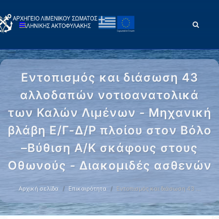
Εντοπισμός και διάσωση 43
αλλοδαπών νοτιοανατολικά
των Καλών Λιμένων - Μηχανική
βλάβη Ε/Γ-Δ/Ρ πλοίου στον Βόλο
–Βύθιση Α/Κ σκάφους στους
Οθωνούς - Διακομιδές ασθενών
Αρχική σελίδα
Επικαιρότητα
Εντοπισμός και διάσωση 43 …