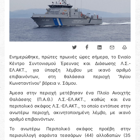
Ενημερώθηκε, πρώτες πρωινές ώρες σήμερα, το Ενιαίο
Κέντρο Συντονισμού Έρευνας και Διάσωσης Λ.Σ.-
ΕΛ.ΑΚΤ., για ύπαρξη λέμβου με ικανό αριθμό
επιβαινόντων, στη θαλάσσια περιοχή “Αγίου
Κωνσταντίνου” βόρεια ν. Σάμου.
Άμεσα στην περιοχή μετέβησαν ένα Πλοίο Ανοιχτής
Θαλάσσης (Π.Α.Θ.) Λ.Σ.-ΕΛ.ΑΚΤ., καθώς και ένα
περιπολικό σκάφος Λ.Σ.-ΕΛ.ΑΚΤ., το οποίο εντόπισε στην
ανωτέρω περιοχή, ακινητοποιημένη λέμβο, με ικανό
αριθμό επιβαινόντων.
Το ανωτέρω Περιπολικό σκάφος προέβη στην
περισυλλογή σαράντα τεσσάρων (44) αλλοδαπών (35