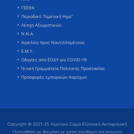
ΓΕΕΘΑ
Περιοδικό “Λιμενική Ηχώ”
Λέσχη Αξιωματικών
Ν.Ν.Α.
Αγγελίες προς Ναυτιλλομένους
Ε.Μ.Υ.
Οδηγίες από ΕΟΔΥ για COVID-19
Γενική Γραμματεία Πολιτικής Προστασίας
Προσφορές εμπορικών παρόχων
Copyright © 2021-25 Λιμενικό Σώμα-Ελληνική Ακτοφυλακή
Υλοποιήθηκε με ίδια μέσα με χρήση ελεύθερου και ανοιχτού