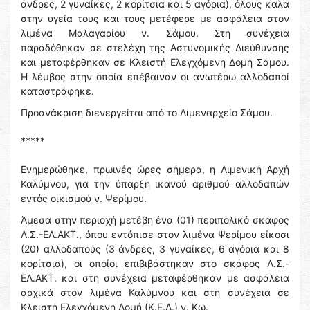
άνδρες, 2 γυναίκες, 2 κορίτσια και 5 αγόρια), όλους καλά
στην υγεία τους και τους μετέφερε με ασφάλεια στον
λιμένα Μαλαγαρίου ν. Σάμου. Στη συνέχεια
παραδόθηκαν σε στελέχη της Αστυνομικής Διεύθυνσης
και μεταφέρθηκαν σε Κλειστή Ελεγχόμενη Δομή Σάμου.
Η λέμβος στην οποία επέβαιναν οι ανωτέρω αλλοδαποί
καταστράφηκε.
Προανάκριση διενεργείται από το Λιμεναρχείο Σάμου.
*****
Ενημερώθηκε, πρωινές ώρες σήμερα, η Λιμενική Αρχή
Καλύμνου, για την ύπαρξη ικανού αριθμού αλλοδαπών
εντός οικισμού ν. Ψερίμου.
Άμεσα στην περιοχή μετέβη ένα (01) περιπολικό σκάφος
Λ.Σ.-ΕΛ.ΑΚΤ., όπου εντόπισε στον λιμένα Ψερίμου είκοσι
(20) αλλοδαπούς (3 άνδρες, 3 γυναίκες, 6 αγόρια και 8
κορίτσια), οι οποίοι επιβιβάστηκαν στο σκάφος Λ.Σ.-
ΕΛ.ΑΚΤ. και στη συνέχεια μεταφέρθηκαν με ασφάλεια
αρχικά στον λιμένα Καλύμνου και στη συνέχεια σε
Κλειστή Ελεγχόμενη Δομή (Κ.Ε.Δ.) ν. Κω.