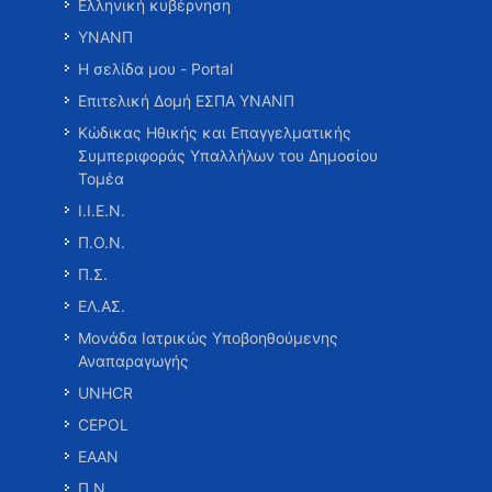
Ελληνική κυβέρνηση
ΥΝΑΝΠ
Η σελίδα μου - Portal
Επιτελική Δομή ΕΣΠΑ ΥΝΑΝΠ
Κώδικας Ηθικής και Επαγγελματικής
Συμπεριφοράς Υπαλλήλων του Δημοσίου
Τομέα
Ι.Ι.Ε.Ν.
Π.Ο.Ν.
Π.Σ.
ΕΛ.ΑΣ.
Μονάδα Ιατρικώς Υποβοηθούμενης
Αναπαραγωγής
UNHCR
CEPOL
ΕΑΑΝ
Π.Ν.