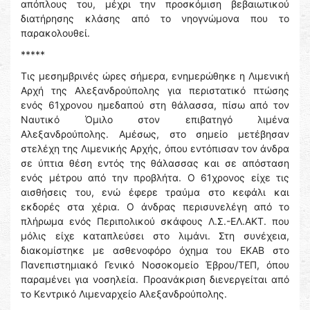
απόπλους του, μέχρι την προσκόμιση βεβαιωτικού
διατήρησης κλάσης από το νηογνώμονα που το
παρακολουθεί.
*****
Τις μεσημβρινές ώρες σήμερα, ενημερώθηκε η Λιμενική
Αρχή της Αλεξανδρούπολης για περιστατικό πτώσης
ενός 61χρονου ημεδαπού στη θάλασσα, πίσω από τον
Ναυτικό Όμιλο στον επιβατηγό λιμένα
Αλεξανδρούπολης. Αμέσως, στο σημείο μετέβησαν
στελέχη της Λιμενικής Αρχής, όπου εντόπισαν τον άνδρα
σε ύπτια θέση εντός της θάλασσας και σε απόσταση
ενός μέτρου από την προβλήτα. Ο 61χρονος είχε τις
αισθήσεις του, ενώ έφερε τραύμα στο κεφάλι και
εκδορές στα χέρια. Ο άνδρας περισυνελέγη από το
πλήρωμα ενός Περιπολικού σκάφους Λ.Σ.-ΕΛ.ΑΚΤ. που
μόλις είχε καταπλεύσει στο λιμάνι. Στη συνέχεια,
διακομίστηκε με ασθενοφόρο όχημα του ΕΚΑΒ στο
Πανεπιστημιακό Γενικό Νοσοκομείο Έβρου/ΤΕΠ, όπου
παραμένει για νοσηλεία. Προανάκριση διενεργείται από
το Κεντρικό Λιμεναρχείο Αλεξανδρούπολης.