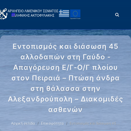
Εντοπισμός και διάσωση 45
αλλοδαπών στη Γαύδο -
Απαγόρευση Ε/Γ-Ο/Γ πλοίου
στον Πειραιά – Πτώση άνδρα
στη θάλασσα στην
Αλεξανδρούπολη – Διακομιδές
ασθενών
Αρχική σελίδα
Επικαιρότητα
Εντοπισμός και διάσωση 45 …