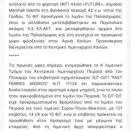
ανήλικο) από το φορτηγό (Φ/Γ) πλοίο «FUTURE», σημαίας
Marshall Islands στη θαλάσσια περιοχή 42 ν.μ. νότια της
Γαύδου. Το Φ/Γ προσέγγισε το λιμάνι της Παλαιόχωρας,
όπου οι αλλοδαποί μετεπιβιβάστηκαν σε Περιπολικό
σκάφος Λ.Σ.-ΕΛ.ΑΚΤ. και μεταφέρθηκαν αρχικά στο
λιμάνι της Παλαιόχωρας και στη συνέχεια σε προσωρινό
χώρο φιλοξενίας στην Αγυιά Χανίων. Προανάκριση
διενεργείται από το Κεντρικό Λιμεναρχείο Χανίων.
*****
Τις πρωινές ώρες σήμερα, ενημερώθηκε το Α’ Λιμενικό
Τμήμα του Κεντρικού Λιμεναρχείου Πειραιά από τον
Πλοίαρχο του επιβατηγού οχηματαγωγού (Ε/Γ-O/Γ) “FAST
FERRIES ANDROS” Ν.Π. 11124 ότι παρουσιάστηκε
δυσλειτουργία στην αριστερή κύρια μηχανή, ενώ το πλοίο
ήταν αγκυροβολημένο στο λιμάνι του Πειραιά. Το Ε/Γ-Ο/Γ
είχε προγραμματισμένο δρομολόγιο από το λιμάνι του
Πειραιά για τους λιμένες Σύρου-Τήνου-Μυκόνου, με 121
επιβάτες, 14 Ι/Χ και 10 Φ/Γ, ενώ οι επιβάτες πρόκειται να
προωθηθούν στον προορισμό τους με μέριμνα της
εταιρείας. Από τη Λιμενική Αρχή απαγορεύτηκε ο