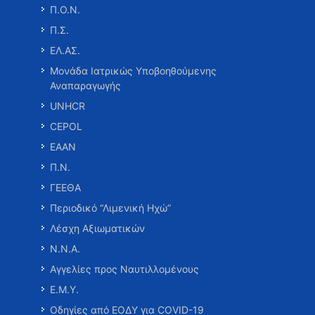
Π.Ο.Ν.
Π.Σ.
ΕΛ.ΑΣ.
Μονάδα Ιατρικώς Υποβοηθούμενης
Αναπαραγωγής
UNHCR
CEPOL
ΕΑΑΝ
Π.Ν.
ΓΕΕΘΑ
Περιοδικό “Λιμενική Ηχώ”
Λέσχη Αξιωματικών
Ν.Ν.Α.
Αγγελίες προς Ναυτιλλομένους
Ε.Μ.Υ.
Οδηγίες από ΕΟΔΥ για COVID-19