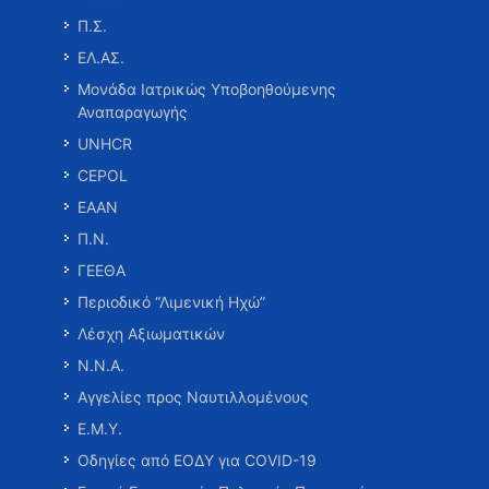
Π.Σ.
ΕΛ.ΑΣ.
Μονάδα Ιατρικώς Υποβοηθούμενης
Αναπαραγωγής
UNHCR
CEPOL
ΕΑΑΝ
Π.Ν.
ΓΕΕΘΑ
Περιοδικό “Λιμενική Ηχώ”
Λέσχη Αξιωματικών
Ν.Ν.Α.
Αγγελίες προς Ναυτιλλομένους
Ε.Μ.Υ.
Οδηγίες από ΕΟΔΥ για COVID-19