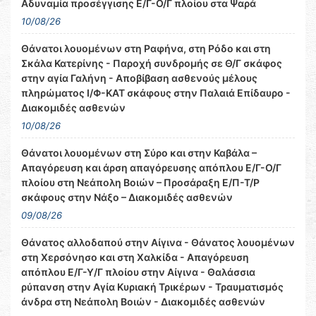
Αδυναμία προσέγγισης Ε/Γ-Ο/Γ πλοίου στα Ψαρά
10/08/26
Θάνατοι λουομένων στη Ραφήνα, στη Ρόδο και στη
Σκάλα Κατερίνης - Παροχή συνδρομής σε Θ/Γ σκάφος
στην αγία Γαλήνη - Αποβίβαση ασθενούς μέλους
πληρώματος Ι/Φ-ΚΑΤ σκάφους στην Παλαιά Επίδαυρο -
Διακομιδές ασθενών
10/08/26
Θάνατοι λουομένων στη Σύρο και στην Καβάλα –
Απαγόρευση και άρση απαγόρευσης απόπλου Ε/Γ-Ο/Γ
πλοίου στη Νεάπολη Βοιών – Προσάραξη Ε/Π-Τ/Ρ
σκάφους στην Νάξο – Διακομιδές ασθενών
09/08/26
Θάνατος αλλοδαπού στην Αίγινα - Θάνατος λουομένων
στη Χερσόνησο και στη Χαλκίδα - Απαγόρευση
απόπλου Ε/Γ-Υ/Γ πλοίου στην Αίγινα - Θαλάσσια
ρύπανση στην Αγία Κυριακή Τρικέρων - Τραυματισμός
άνδρα στη Νεάπολη Βοιών - Διακομιδές ασθενών