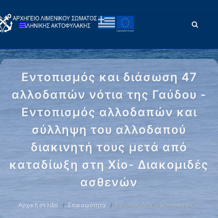
Εντοπισμός και διάσωση 47
αλλοδαπών νότια της Γαύδου -
Εντοπισμός αλλοδαπών και
σύλληψη του αλλοδαπού
διακινητή τους μετά από
καταδίωξη στη Χίο- Διακομιδές
ασθενών
Αρχική σελίδα
Επικαιρότητα
Εντοπισμός και διάσωση 47 …