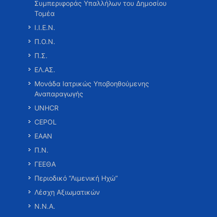
Συμπεριφοράς Υπαλλήλων του Δημοσίου
Τομέα
Ι.Ι.Ε.Ν.
Π.Ο.Ν.
Π.Σ.
ΕΛ.ΑΣ.
Μονάδα Ιατρικώς Υποβοηθούμενης
Αναπαραγωγής
UNHCR
CEPOL
ΕΑΑΝ
Π.Ν.
ΓΕΕΘΑ
Περιοδικό “Λιμενική Ηχώ”
Λέσχη Αξιωματικών
Ν.Ν.Α.