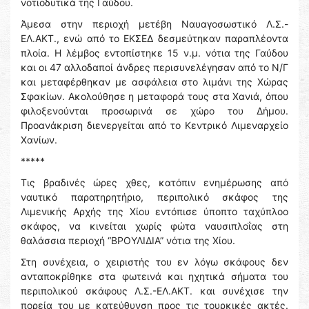
νοτιοδυτικά της Γαύδου.
Άμεσα στην περιοχή μετέβη Ναυαγοσωστικό Λ.Σ.-
ΕΛ.ΑΚΤ., ενώ από το ΕΚΣΕΔ δεσμεύτηκαν παραπλέοντα
πλοία. Η λέμβος εντοπίστηκε 15 ν.μ. νότια της Γαύδου
και οι 47 αλλοδαποί άνδρες περισυνελέγησαν από το Ν/Γ
και μεταφέρθηκαν με ασφάλεια στο λιμάνι της Χώρας
Σφακίων. Ακολούθησε η μεταφορά τους στα Χανιά, όπου
φιλοξενούνται προσωρινά σε χώρο του Δήμου.
Προανάκριση διενεργείται από το Κεντρικό Λιμεναρχείο
Χανίων.
*****
Τις βραδινές ώρες χθες, κατόπιν ενημέρωσης από
ναυτικό παρατηρητήριο, περιπολικό σκάφος της
Λιμενικής Αρχής της Χίου εντόπισε ύποπτο ταχύπλοο
σκάφος, να κινείται χωρίς φώτα ναυσιπλοΐας στη
θαλάσσια περιοχή “ΒΡΟΥΛΙΔΙΑ” νότια της Χίου.
Στη συνέχεια, ο χειριστής του εν λόγω σκάφους δεν
ανταποκρίθηκε στα φωτεινά και ηχητικά σήματα του
περιπολικού σκάφους Λ.Σ.-ΕΛ.ΑΚΤ. και συνέχισε την
πορεία του με κατεύθυνση προς τις τουρκικές ακτές.