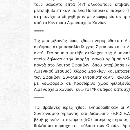
τους σαράντα επτά (47) αλλοδαπούς επιβαίν
μετεπιβιβάστηκαν σε ένα Περιπολικό σκάφος (Π
στη συνέχεια οδηγήθηκαν με λεωφορεία σε προσ
από το Κεντρικό Λιμεναρχείο Χανίων.
*****
Τις μεσημβρινές ώρες χθες, ενημερώθηκε η Λιμ
σκάφους στην παραλία Ίλιγγας Σφακίων και την
ακτή. Στο σημείο μετέβη στέλεχος της Λιμενικ
οποίοι δήλωσαν την ύπαρξη ικανού αριθμού αλλ
κοντά στο Λουτρό Σφακίων, όπου αποβίβασε ι
Λιμενικού Σταθμού Χώρας Σφακίων και μεταφέ
των Σφακίων. Συνολικά εντοπίστηκαν 51 αλλοδαπ
με λεωφορεία σε προσωρινό χώρο φιλοξενία
Λιμεναρχείο Χανίων, ενώ το Ι/Φ σκάφος κατασχ
*****
Τις βραδινές ώρες χθες, ενημερώθηκαν οι Λ
Συντονισμού Έρευνας και Διάσωσης (Ε.Κ.Σ.Ε.Δ
βλάβης ενός ιστιοφόρου (Ι/Φ) σκάφους σημαίας
θαλάσσια περιοχή του κόλπου των Ωρεών. Αμέ