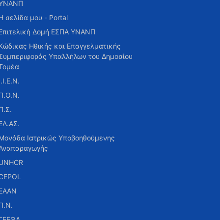
ΥΝΑΝΠ
Η σελίδα μου - Portal
Επιτελική Δομή ΕΣΠΑ ΥΝΑΝΠ
Κώδικας Ηθικής και Επαγγελματικής
Συμπεριφοράς Υπαλλήλων του Δημοσίου
Τομέα
Ι.Ι.Ε.Ν.
Π.Ο.Ν.
Π.Σ.
ΕΛ.ΑΣ.
Μονάδα Ιατρικώς Υποβοηθούμενης
Αναπαραγωγής
UNHCR
CEPOL
ΕΑΑΝ
Π.Ν.
ΓΕΕΘΑ