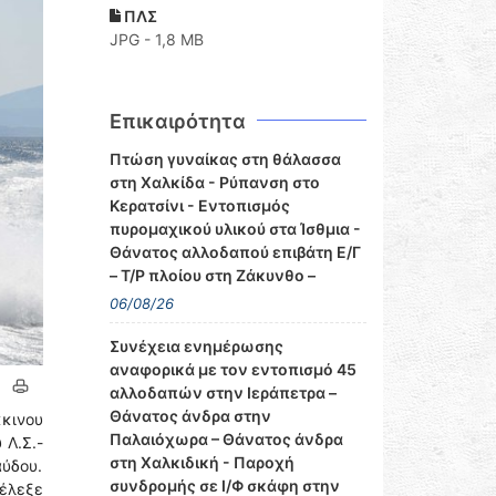
ΠΛΣ
JPG - 1,8 MB
Επικαιρότητα
Πτώση γυναίκας στη θάλασσα
στη Χαλκίδα - Ρύπανση στο
Κερατσίνι - Εντοπισμός
πυρομαχικού υλικού στα Ίσθμια -
Θάνατος αλλοδαπού επιβάτη Ε/Γ
– Τ/Ρ πλοίου στη Ζάκυνθο –
06/08/26
Συνέχεια ενημέρωσης
αναφορικά με τον εντοπισμό 45
αλλοδαπών στην Ιεράπετρα –
Θάνατος άνδρα στην
κκινου
Παλαιόχωρα – Θάνατος άνδρα
 Λ.Σ.-
στη Χαλκιδική - Παροχή
αύδου.
συνδρομής σε Ι/Φ σκάφη στην
νέλεξε