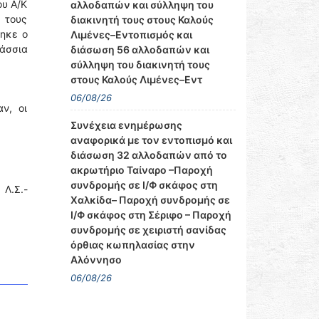
ου Α/Κ
αλλοδαπών και σύλληψη του
 τους
διακινητή τους στους Καλούς
τηκε ο
Λιμένες–Εντοπισμός και
λάσσια
διάσωση 56 αλλοδαπών και
σύλληψη του διακινητή τους
στους Καλούς Λιμένες–Εντ
06/08/26
ν, οι
Συνέχεια ενημέρωσης
αναφορικά με τον εντοπισμό και
διάσωση 32 αλλοδαπών από το
ακρωτήριο Ταίναρο –Παροχή
συνδρομής σε Ι/Φ σκάφος στη
 Λ.Σ.-
Χαλκίδα– Παροχή συνδρομής σε
Ι/Φ σκάφος στη Σέριφο – Παροχή
συνδρομής σε χειριστή σανίδας
όρθιας κωπηλασίας στην
Αλόννησο
06/08/26