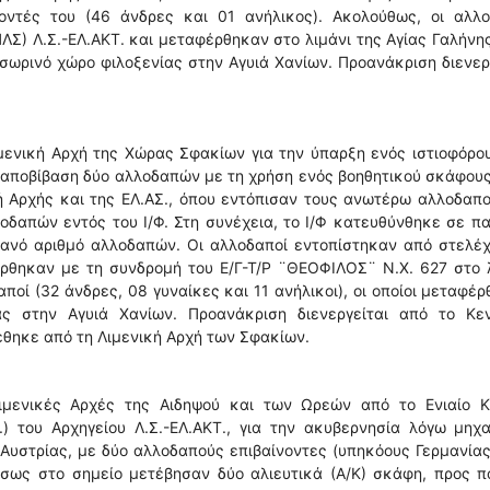
οντές του (46 άνδρες και 01 ανήλικος). Ακολούθως, οι αλλο
ΛΣ) Λ.Σ.-ΕΛ.ΑΚΤ. και μεταφέρθηκαν στο λιμάνι της Αγίας Γαλήνη
ωρινό χώρο φιλοξενίας στην Αγυιά Χανίων. Προανάκριση διενερ
ενική Αρχή της Χώρας Σφακίων για την ύπαρξη ενός ιστιοφόρου
 αποβίβαση δύο αλλοδαπών με τη χρήση ενός βοηθητικού σκάφου
ή Αρχής και της ΕΛ.ΑΣ., όπου εντόπισαν τους ανωτέρω αλλοδαπο
οδαπών εντός του Ι/Φ. Στη συνέχεια, το Ι/Φ κατευθύνθηκε σε π
κανό αριθμό αλλοδαπών. Οι αλλοδαποί εντοπίστηκαν από στελέχ
ρθηκαν με τη συνδρομή του Ε/Γ-Τ/Ρ ¨ΘΕΟΦΙΛΟΣ¨ Ν.Χ. 627 στο λ
οί (32 άνδρες, 08 γυναίκες και 11 ανήλικοι), οι οποίοι μεταφέ
ς στην Αγυιά Χανίων. Προανάκριση διενεργείται από το Κεν
έθηκε από τη Λιμενική Αρχή των Σφακίων.
ιμενικές Αρχές της Αιδηψού και των Ωρεών από το Ενιαίο Κ
.) του Αρχηγείου Λ.Σ.-ΕΛ.ΑΚΤ., για την ακυβερνησία λόγω μηχ
 Αυστρίας, με δύο αλλοδαπούς επιβαίνοντες (υπηκόους Γερμανίας
σως στο σημείο μετέβησαν δύο αλιευτικά (Α/Κ) σκάφη, προς π