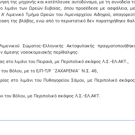
ίνηση της μηχανής και κατέπλευσε αυτοδύναμα, με τη συνοδεία τ
ο λιμάνι των Ωρεών Ευβοίας, όπου προσέδεσε με ασφάλεια, με
ο Α' Λιμενικό Τμήμα Ωρεών του Λιμεναρχείου Αιδηψού, απαγορεύ
ταση της βλάβης, ενώ από το περιστατικό δεν παρατηρήθηκε θα
Λιμενικού Σώματος-Ελληνικής Ακτοφυλακής πραγματοποιήθηκα
αν άμεσης νοσοκομειακής περίθαλψης:
ας στο λιμάνι του Πειραιά, με Περιπολικό σκάφος Λ.Σ.-ΕΛ.ΑΚΤ.,
 του Βόλου, με το Ε/Π-Τ/Ρ ¨ΖΑΧΑΡΕΝΙΑ΄΄ Ν.Σ. 46,
αρίας στο λιμάνι του Πυθαγορείου Σάμου, με Περιπολικό σκάφος
νι του Βόλου, με Περιπολικό σκάφος Λ.Σ.-ΕΛ.ΑΚΤ.