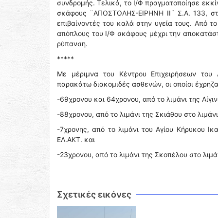
συνδρομής. Τελικά, το Ι/Φ πραγματοποίησε εκκ
σκάφους ¨ΑΠΟΣΤΟΛΗΣ-ΕΙΡΗΝΗ ΙΙ¨ Σ.Α. 133, στ
επιβαίνοντές του καλά στην υγεία τους. Από τ
απόπλους του Ι/Φ σκάφους μέχρι την αποκατάσ
ρύπανση.
*****
Με μέριμνα του Κέντρου Επιχειρήσεων του 
παρακάτω διακομιδές ασθενών, οι οποίοι έχρηζ
-69χρονου και 64χρονου, από το λιμάνι της Αίγιν
-88χρονου, από το λιμάνι της Σκιάθου στο λιμάνι
-7χρονης, από το λιμάνι του Αγίου Κήρυκου Ικ
ΕΛ.ΑΚΤ. και
-23χρονου, από το λιμάνι της Σκοπέλου στο λιμά
Σχετικές εικόνες