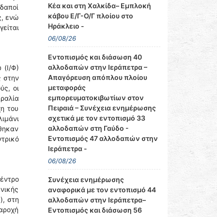
Κέα και στη Χαλκίδα– Εμπλοκή
δαποί
κάβου Ε/Γ-Ο/Γ πλοίου στο
ς, ενώ
Ηράκλειο -
γείται
06/08/26
Εντοπισμός και διάσωση 40
αλλοδαπών στην Ιεράπετρα –
 (Ι/Φ)
Απαγόρευση απόπλου πλοίου
ς στην
μεταφοράς
ύς, οι
εμπορευματοκιβωτίων στον
αραλία
Πειραιά – Συνέχεια ενημέρωσης
η του
σχετικά με τον εντοπισμό 33
ιμάνι
αλλοδαπών στη Γαύδο -
ρθηκαν
Εντοπισμός 47 αλλοδαπών στην
τρικό
Ιεράπετρα -
06/08/26
έντρο
Συνέχεια ενημέρωσης
ανικής
αναφορικά με τον εντοπισμό 44
), στη
αλλοδαπών στην Ιεράπετρα–
αροχή
Εντοπισμός και διάσωση 56