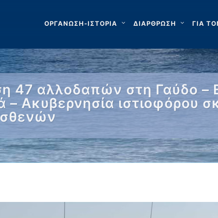
ΟΡΓΑΝΩΣΗ-ΙΣΤΟΡΙΑ
ΔΙΑΡΘΡΩΣΗ
ΓΙΑ ΤΟ
ση 47 αλλοδαπών στη Γαύδο – 
 – Ακυβερνησία ιστιοφόρου σ
 ασθενών
 …