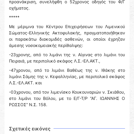
προανάκριση, συνελήφθη ο 52χρονος οδηγός του Φ/Γ
οχήματος.
*****
Με μέριμνα του Κέντρου Επιχειρήσεων του Λιμενικού
Σώματος-Ελληνικής Ακτοφυλακής, πραγματοποιήθηκαν
οι παρακάτω διακομιδές ασθενών, οι οποίοι έχρηζαν
άμεσης νοσοκομειακής περίθαλψης:
-23χρονης, από το λιμάνι της ν. Αίγινας στο λιμάνι του
Πειραιά, με περιπολικό σκάφος Λ.Σ.-ΕΛ.ΑΚΤ.,
-47χρονου, από το λιμάνι Βαθέως της ν. Ιθάκης στο
λιμάνι Σάμης της ν. Κεφαλληνίας, με περιπολικό σκάφος
Λ.Σ.-ΕΛ.ΑΚΤ. και
-03χρονου, από τον λιμενίσκο Κουκουναριών ν. Σκιάθου,
στο λιμάνι του Βόλου, με το Ε/Γ-Τ/Ρ “ΑΓ. ΙΩΑΝΝΗΣ Ο
ΡΩΣΣΟΣ” N.Σ. 158.
Σχετικές εικόνες