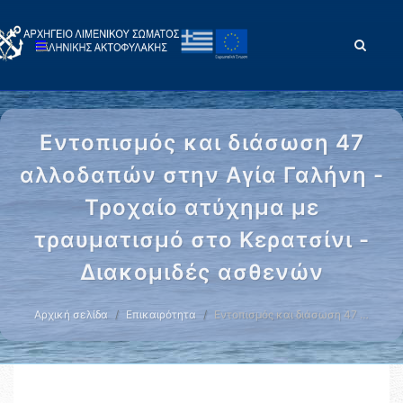
Εντοπισμός και διάσωση 47
αλλοδαπών στην Αγία Γαλήνη -
Τροχαίο ατύχημα με
τραυματισμό στο Κερατσίνι -
Διακομιδές ασθενών
Αρχική σελίδα
Επικαιρότητα
Εντοπισμός και διάσωση 47 …