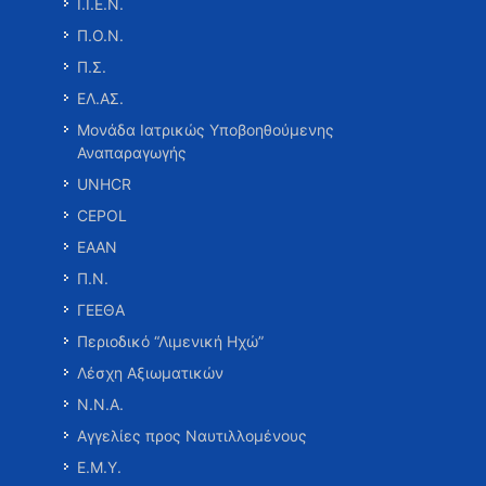
Ι.Ι.Ε.Ν.
Π.Ο.Ν.
Π.Σ.
ΕΛ.ΑΣ.
Μονάδα Ιατρικώς Υποβοηθούμενης
Αναπαραγωγής
UNHCR
CEPOL
ΕΑΑΝ
Π.Ν.
ΓΕΕΘΑ
Περιοδικό “Λιμενική Ηχώ”
Λέσχη Αξιωματικών
Ν.Ν.Α.
Αγγελίες προς Ναυτιλλομένους
Ε.Μ.Υ.