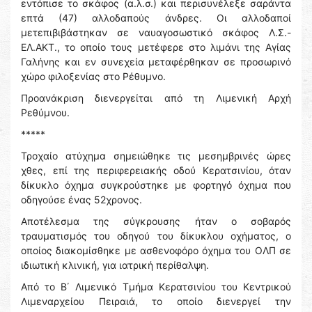
εντόπισε το σκάφος (α.λ.σ.) και περισυνέλεξε σαράντα
επτά (47) αλλοδαπούς άνδρες. Οι αλλοδαποί
μετεπιβιβάστηκαν σε ναυαγοσωστικό σκάφος Λ.Σ.-
ΕΛ.ΑΚΤ., το οποίο τους μετέφερε στο λιμάνι της Αγίας
Γαλήνης και εν συνεχεία μεταφέρθηκαν σε προσωρινό
χώρο φιλοξενίας στο Ρέθυμνο.
Προανάκριση διενεργείται από τη Λιμενική Αρχή
Ρεθύμνου.
*****
Τροχαίο ατύχημα σημειώθηκε τις μεσημβρινές ώρες
χθες, επί της περιφερειακής οδού Κερατσινίου, όταν
δίκυκλο όχημα συγκρούστηκε με φορτηγό όχημα που
οδηγούσε ένας 52χρονος.
Αποτέλεσμα της σύγκρουσης ήταν ο σοβαρός
τραυματισμός του οδηγού του δίκυκλου οχήματος, ο
οποίος διακομίσθηκε με ασθενοφόρο όχημα του ΟΛΠ σε
ιδιωτική κλινική, για ιατρική περίθαλψη.
Από το Β΄ Λιμενικό Τμήμα Κερατσινίου του Κεντρικού
Λιμεναρχείου Πειραιά, το οποίο διενεργεί την