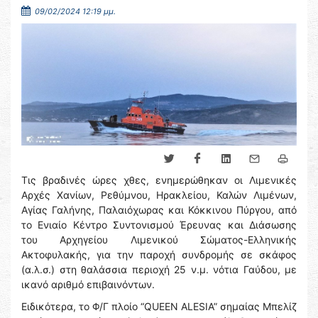
09/02/2024 12:19 μμ.
Τις βραδινές ώρες χθες, ενημερώθηκαν οι Λιμενικές
Αρχές Χανίων, Ρεθύμνου, Ηρακλείου, Καλών Λιμένων,
Αγίας Γαλήνης, Παλαιόχωρας και Κόκκινου Πύργου, από
το Ενιαίο Κέντρο Συντονισμού Έρευνας και Διάσωσης
του Αρχηγείου Λιμενικού Σώματος-Ελληνικής
Ακτοφυλακής, για την παροχή συνδρομής σε σκάφος
(α.λ.σ.) στη θαλάσσια περιοχή 25 ν.μ. νότια Γαύδου, με
ικανό αριθμό επιβαινόντων.
Ειδικότερα, το Φ/Γ πλοίο “QUEEN ALESIA” σημαίας Μπελίζ