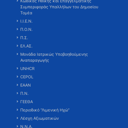
Κώδικας Ηθικής και Επαγγελματικής
Συμπεριφοράς Υπαλλήλων του Δημοσίου
Τομέα
Ι.Ι.Ε.Ν.
Π.Ο.Ν.
Π.Σ.
ΕΛ.ΑΣ.
Μονάδα Ιατρικώς Υποβοηθούμενης
Αναπαραγωγής
UNHCR
CEPOL
ΕΑΑΝ
Π.Ν.
ΓΕΕΘΑ
Περιοδικό “Λιμενική Ηχώ”
Λέσχη Αξιωματικών
Ν.Ν.Α.