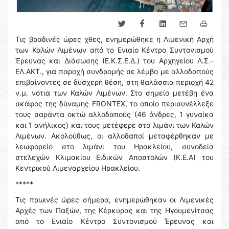
Τις βραδινές ώρες χθες, ενημερώθηκε η Λιμενική Αρχή
των Καλών Λιμένων από το Ενιαίο Κέντρο Συντονισμού
Έρευνας και Διάσωσης (Ε.Κ.Σ.Ε.Δ.) του Αρχηγείου Λ.Σ.-
ΕΛ.ΑΚΤ., για παροχή συνδρομής σε λέμβο με αλλοδαπούς
επιβαίνοντες σε δυσχερή θέση, στη θαλάσσια περιοχή 42
ν.μ. νότια των Καλών Λιμένων. Στο σημείο μετέβη ένα
σκάφος της δύναμης FRONTEX, το οποίο περισυνέλλεξε
τους σαράντα οκτώ αλλοδαπούς (46 άνδρες, 1 γυναίκα
και 1 ανήλικος) και τους μετέφερε στο λιμάνι των Καλών
Λιμένων. Ακολούθως, οι αλλοδαποί μεταφέρθηκαν με
λεωφορείο στο λιμάνι του Ηρακλείου, συνοδεία
στελεχών Κλιμακίου Ειδικών Αποστολών (Κ.Ε.Α) του
Κεντρικού Λιμεναρχείου Ηρακλείου.
*****
Τις πρωινές ώρες σήμερα, ενημερώθηκαν οι Λιμενικές
Αρχές των Παξών, της Κέρκυρας και της Ηγουμενίτσας
από το Ενιαίο Κέντρο Συντονισμού Έρευνας και