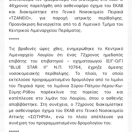
46χρονος παρελήφθη από ασθενοφόρο όχημα του ΕΚΑΒ
και διακομίστηκε στο Γενικό Νοσοκομείο Πειραιά
«ΤΖΑΝΕΙΟ», για παροχή ιατρικής περίθαλψης.
Προανάκριση διενεργείται από το Δ’ Λιμενικό Τμήμα του
Κεντρικού Λιμεναρχείου Περάματος.
*****
Τις βραδινές ώρες χθες, ενημερώθηκε το Κεντρικό
Λιμεναρχείο Λαυρίου ότι ένας 72χρονος ημεδαπός
επιβάτης του επιβατηγού – οχηματαγωγού (Ε/Γ-Ο/Γ)
''BLUE STAR ΙΙ'' Ν.Π. 10764, έχρηζε άμεσης
νοσοκομειακής περίθαλψης. Το πλοίο, το οποίο
εκτελούσε προγραμματισμένο δρομολόγιο από το λιμάνι
του Πειραιά προς τα λιμάνια Σύρου-Πάτμου-Λέρου-Κω-
Σύμης-Ρόδου παρέκκλινε της πορείας του και
κατέπλευσε στο λιμάνι του Λαυρίου, όπου ο ασθενής
αποβιβάστηκε. Στη συνέχεια, ο 72χρονος διακομίστηκε
με ασθενοφόρο όχημα του ΕΚΑΒ στο Γενικό Νοσοκομείο
Αττικής «ΣΩΤΗΡΙΑ», ενώ το πλοίο απέπλευσε για
συνέχιση του προγραμματισμένου δρομολογίου του.
*****