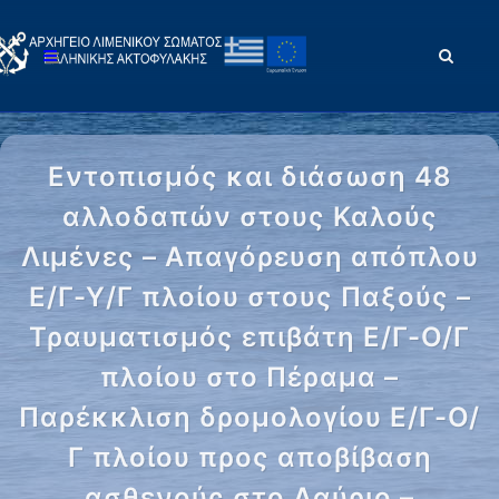
Εντοπισμός και διάσωση 48
αλλοδαπών στους Καλούς
Λιμένες – Απαγόρευση απόπλου
Ε/Γ-Υ/Γ πλοίου στους Παξούς –
Τραυματισμός επιβάτη Ε/Γ-Ο/Γ
πλοίου στο Πέραμα –
Παρέκκλιση δρομολογίου Ε/Γ-Ο/
Γ πλοίου προς αποβίβαση
ασθενούς στο Λαύριο –