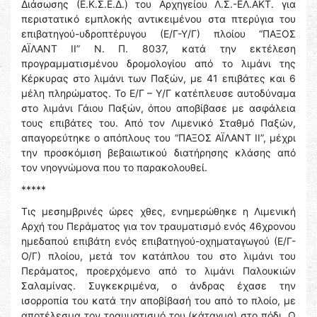
Διάσωσης (Ε.Κ.Σ.Ε.Δ.) του Αρχηγείου Λ.Σ.-ΕΛ.ΑΚΤ. για
περιστατικό εμπλοκής αντικειμένου στα πτερύγια του
επιβατηγού-υδροπτέρυγου (Ε/Γ-Υ/Γ) πλοίου “ΠΑΞΟΣ
ΑΪΛΑΝΤ ΙΙ” Ν. Π. 8037, κατά την εκτέλεση
προγραμματισμένου δρομολογίου από το λιμάνι της
Κέρκυρας στο λιμάνι των Παξών, με 41 επιβάτες και 6
μέλη πληρώματος. Το Ε/Γ – Υ/Γ κατέπλευσε αυτοδύναμα
στο λιμάνι Γάιου Παξών, όπου αποβίβασε με ασφάλεια
τους επιβάτες του. Από τον Λιμενικό Σταθμό Παξών,
απαγορεύτηκε ο απόπλους του “ΠΑΞΟΣ ΑΪΛΑΝΤ ΙΙ”, μέχρι
την προσκόμιση βεβαιωτικού διατήρησης κλάσης από
τον νηογνώμονα που το παρακολουθεί.
*****
Τις μεσημβρινές ώρες χθες, ενημερώθηκε η Λιμενική
Αρχή του Περάματος για τον τραυματισμό ενός 46χρονου
ημεδαπού επιβάτη ενός επιβατηγού-οχηματαγωγού (Ε/Γ-
Ο/Γ) πλοίου, μετά τον κατάπλου του στο λιμάνι του
Περάματος, προερχόμενο από το λιμάνι Παλουκιών
Σαλαμίνας. Συγκεκριμένα, ο άνδρας έχασε την
ισορροπία του κατά την αποβίβασή του από το πλοίο, με
αποτέλεσμα τον τραυματισμό του (κάταγμα) στο πόδι. Ο