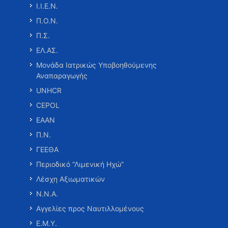
Ι.Ι.Ε.Ν.
Π.Ο.Ν.
Π.Σ.
ΕΛ.ΑΣ.
Μονάδα Ιατρικώς Υποβοηθούμενης
Αναπαραγωγής
UNHCR
CEPOL
ΕΑΑΝ
Π.Ν.
ΓΕΕΘΑ
Περιοδικό “Λιμενική Ηχώ”
Λέσχη Αξιωματικών
Ν.Ν.Α.
Αγγελίες προς Ναυτιλλομένους
Ε.Μ.Υ.