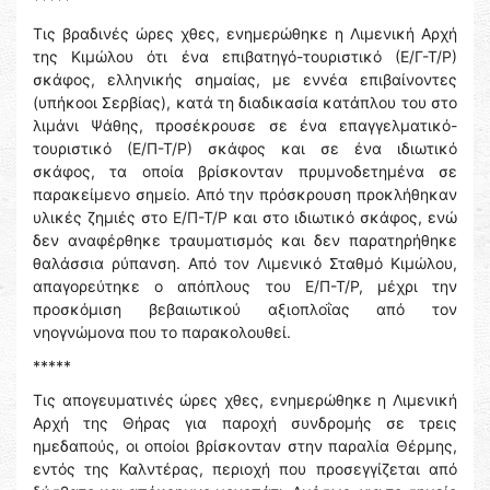
Τις βραδινές ώρες χθες, ενημερώθηκε η Λιμενική Αρχή
της Κιμώλου ότι ένα επιβατηγό-τουριστικό (Ε/Γ-Τ/Ρ)
σκάφος, ελληνικής σημαίας, με εννέα επιβαίνοντες
(υπήκοοι Σερβίας), κατά τη διαδικασία κατάπλου του στο
λιμάνι Ψάθης, προσέκρουσε σε ένα επαγγελματικό-
τουριστικό (Ε/Π-Τ/Ρ) σκάφος και σε ένα ιδιωτικό
σκάφος, τα οποία βρίσκονταν πρυμνοδετημένα σε
παρακείμενο σημείο. Από την πρόσκρουση προκλήθηκαν
υλικές ζημιές στο Ε/Π-Τ/Ρ και στο ιδιωτικό σκάφος, ενώ
δεν αναφέρθηκε τραυματισμός και δεν παρατηρήθηκε
θαλάσσια ρύπανση. Από τον Λιμενικό Σταθμό Κιμώλου,
απαγορεύτηκε ο απόπλους του Ε/Π-Τ/Ρ, μέχρι την
προσκόμιση βεβαιωτικού αξιοπλοΐας από τον
νηογνώμονα που το παρακολουθεί.
*****
Τις απογευματινές ώρες χθες, ενημερώθηκε η Λιμενική
Αρχή της Θήρας για παροχή συνδρομής σε τρεις
ημεδαπούς, οι οποίοι βρίσκονταν στην παραλία Θέρμης,
εντός της Καλντέρας, περιοχή που προσεγγίζεται από