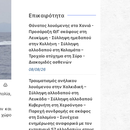
Επικαιρότητα
Θάνατος λουόμενης στα Χανιά -
Προσάραξη Θ/Γ σκάφους στη
Λευκίμμη - Σύλληψη ημεδαπού
στην Κυλλήνη - Σύλληψη
αλλοδαπού στη Καλαμάτα –
Τροχαίο ατύχημα στη Σύρο -
Διακομιδές ασθενών
08/08/26
Τραυματισμός ανήλικου
λουόμενου στην Χαλκιδική –
Σύλληψη αλλοδαπού στη
πολία,
Λευκάδα – Σύλληψη αλλοδαπού
Κυβερνήτη στη Χερσόνησο –
ών και
Παροχή συνδρομής σε σκάφος
 χώρο
στη Σαλαμίνα – Συνέχεια
ενημέρωσης αναφορικά με τον
εντοπισμό 57 αλλοδαπών στους