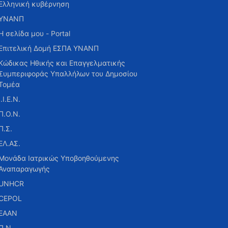
Ελληνική κυβέρνηση
ΥΝΑΝΠ
Η σελίδα μου - Portal
Επιτελική Δομή ΕΣΠΑ ΥΝΑΝΠ
Κώδικας Ηθικής και Επαγγελματικής
Συμπεριφοράς Υπαλλήλων του Δημοσίου
Τομέα
Ι.Ι.Ε.Ν.
Π.Ο.Ν.
Π.Σ.
ΕΛ.ΑΣ.
Μονάδα Ιατρικώς Υποβοηθούμενης
Αναπαραγωγής
UNHCR
CEPOL
ΕΑΑΝ
Π.Ν.