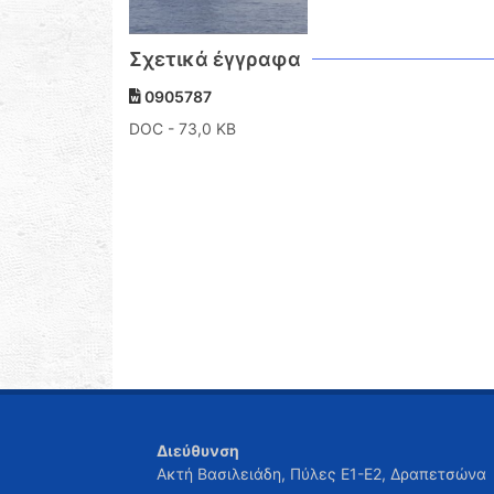
Σχετικά έγγραφα
0905787
DOC
- 73,0 KB
Διεύθυνση
Ακτή Βασιλειάδη, Πύλες Ε1-Ε2, Δραπετσώνα