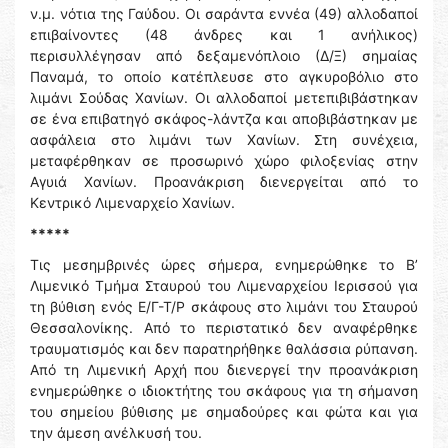
ν.μ. νότια της Γαύδου. Οι σαράντα εννέα (49) αλλοδαποί
επιβαίνοντες (48 άνδρες και 1 ανήλικος)
περισυλλέγησαν από δεξαμενόπλοιο (Δ/Ξ) σημαίας
Παναμά, το οποίο κατέπλευσε στο αγκυροβόλιο στο
λιμάνι Σούδας Χανίων. Οι αλλοδαποί μετεπιβιβάστηκαν
σε ένα επιβατηγό σκάφος-λάντζα και αποβιβάστηκαν με
ασφάλεια στο λιμάνι των Χανίων. Στη συνέχεια,
μεταφέρθηκαν σε προσωρινό χώρο φιλοξενίας στην
Αγυιά Χανίων. Προανάκριση διενεργείται από το
Κεντρικό Λιμεναρχείο Χανίων.
*****
Τις μεσημβρινές ώρες σήμερα, ενημερώθηκε το Β’
Λιμενικό Τμήμα Σταυρού του Λιμεναρχείου Ιερισσού για
τη βύθιση ενός Ε/Γ-Τ/Ρ σκάφους στο λιμάνι του Σταυρού
Θεσσαλονίκης. Από το περιστατικό δεν αναφέρθηκε
τραυματισμός και δεν παρατηρήθηκε θαλάσσια ρύπανση.
Από τη Λιμενική Αρχή που διενεργεί την προανάκριση
ενημερώθηκε ο ιδιοκτήτης του σκάφους για τη σήμανση
του σημείου βύθισης με σημαδούρες και φώτα και για
την άμεση ανέλκυσή του.