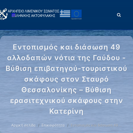
Εντοπισμός και διάσωση 49
αλλοδαπών νότια της Γαύδου -
Βύθιση επιβατηγού-τουριστικού
σκάφους στον Σταυρό
Θεσσαλονίκης – Βύθιση
ερασιτεχνικού σκάφους στην
Κατερίνη
Αρχική σελίδα
Επικαιρότητα
Εντοπισμός και διάσωση 49 …