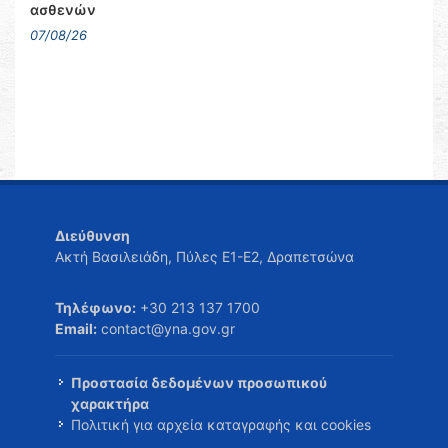
ασθενών
07/08/26
Διεύθυνση
Ακτή Βασιλειάδη, Πύλες Ε1-Ε2, Δραπετσώνα
Τηλέφωνο:
+30 213 137 1700
Email:
contact@yna.gov.gr
Προστασία δεδομένων προσωπικού
χαρακτήρα
Πολιτική για αρχεία καταγραφής και cookies