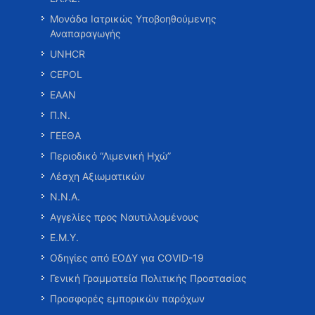
Μονάδα Ιατρικώς Υποβοηθούμενης
Αναπαραγωγής
UNHCR
CEPOL
ΕΑΑΝ
Π.Ν.
ΓΕΕΘΑ
Περιοδικό “Λιμενική Ηχώ”
Λέσχη Αξιωματικών
Ν.Ν.Α.
Αγγελίες προς Ναυτιλλομένους
Ε.Μ.Υ.
Οδηγίες από ΕΟΔΥ για COVID-19
Γενική Γραμματεία Πολιτικής Προστασίας
Προσφορές εμπορικών παρόχων