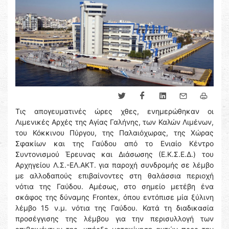
Τις απογευματινές ώρες χθες, ενημερώθηκαν οι
Λιμενικές Αρχές της Αγίας Γαλήνης, των Καλών Λιμένων,
του Κόκκινου Πύργου, της Παλαιόχωρας, της Χώρας
Σφακίων και της Γαύδου από το Ενιαίο Κέντρο
Συντονισμού Έρευνας και Διάσωσης (Ε.Κ.Σ.Ε.Δ.) του
Αρχηγείου Λ.Σ.-ΕΛ.ΑΚΤ. για παροχή συνδρομής σε λέμβο
με αλλοδαπούς επιβαίνοντες στη θαλάσσια περιοχή
νότια της Γαύδου. Αμέσως, στο σημείο μετέβη ένα
σκάφος της δύναμης Frontex, όπου εντόπισε μία ξύλινη
λέμβο 15 ν.μ. νότια της Γαύδου. Κατά τη διαδικασία
προσέγγισης της λέμβου για την περισυλλογή των