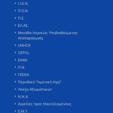
Ι.Ι.Ε.Ν.
Π.Ο.Ν.
Π.Σ.
ΕΛ.ΑΣ.
Μονάδα Ιατρικώς Υποβοηθούμενης
Αναπαραγωγής
UNHCR
CEPOL
ΕΑΑΝ
Π.Ν.
ΓΕΕΘΑ
Περιοδικό “Λιμενική Ηχώ”
Λέσχη Αξιωματικών
Ν.Ν.Α.
Αγγελίες προς Ναυτιλλομένους
Ε.Μ.Υ.