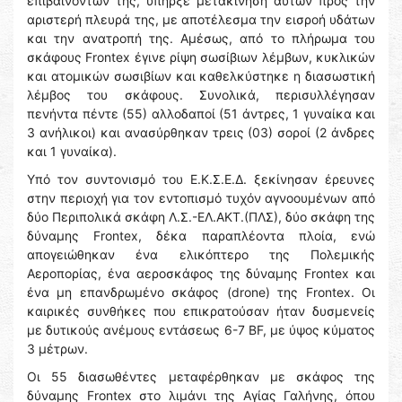
επιβαινόντων της, υπήρξε μετακίνηση αυτών προς την
αριστερή πλευρά της, με αποτέλεσμα την εισροή υδάτων
και την ανατροπή της. Αμέσως, από το πλήρωμα του
σκάφους Frontex έγινε ρίψη σωσίβιων λέμβων, κυκλικών
και ατομικών σωσιβίων και καθελκύστηκε η διασωστική
λέμβος του σκάφους. Συνολικά, περισυλλέγησαν
πενήντα πέντε (55) αλλοδαποί (51 άντρες, 1 γυναίκα και
3 ανήλικοι) και ανασύρθηκαν τρεις (03) σοροί (2 άνδρες
και 1 γυναίκα).
Υπό τον συντονισμό του Ε.Κ.Σ.Ε.Δ. ξεκίνησαν έρευνες
στην περιοχή για τον εντοπισμό τυχόν αγνοουμένων από
δύο Περιπολικά σκάφη Λ.Σ.-ΕΛ.ΑΚΤ.(ΠΛΣ), δύο σκάφη της
δύναμης Frontex, δέκα παραπλέοντα πλοία, ενώ
απογειώθηκαν ένα ελικόπτερο της Πολεμικής
Αεροπορίας, ένα αεροσκάφος της δύναμης Frontex και
ένα μη επανδρωμένο σκάφος (drone) της Frontex. Οι
καιρικές συνθήκες που επικρατούσαν ήταν δυσμενείς
με δυτικούς ανέμους εντάσεως 6-7 BF, με ύψος κύματος
3 μέτρων.
Οι 55 διασωθέντες μεταφέρθηκαν με σκάφος της
δύναμης Frontex στο λιμάνι της Αγίας Γαλήνης, όπου