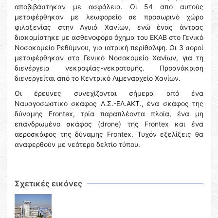
αποβιβάστηκαν με ασφάλεια. Οι 54 από αυτούς
μεταφέρθηκαν με λεωφορείο σε προσωρινό χώρο
φιλοξενίας στην Αγυιά Χανίων, ενώ ένας άντρας
διακομίστηκε με ασθενοφόρο όχημα του ΕΚΑΒ στο Γενικό
Νοσοκομείο Ρεθύμνου, για ιατρική περίθαλψη. Οι 3 σοροί
μεταφέρθηκαν στο Γενικό Νοσοκομείο Χανίων, για τη
διενέργεια νεκροψίας-νεκροτομής. Προανάκριση
διενεργείται από το Κεντρικό Λιμεναρχείο Χανίων.
Οι έρευνες συνεχίζονται σήμερα από ένα
Ναυαγοσωστικό σκάφος Λ.Σ.-ΕΛ.ΑΚΤ., ένα σκάφος της
δύναμης Frontex, τρία παραπλέοντα πλοία, ένα μη
επανδρωμένο σκάφος (drone) της Frontex και ένα
αεροσκάφος της δύναμης Frontex. Τυχόν εξελίξεις θα
αναφερθούν με νεότερο δελτίο τύπου.
Σχετικές εικόνες