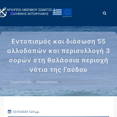
Εντοπισμός και διάσωση 55
αλλοδαπών και περισυλλογή 3
σορών στη θαλάσσια περιοχή
νότια της Γαύδου
Αρχική σελίδα
Επικαιρότητα
Εντοπισμός και διάσωση 55 …
12/11/2025 1:23 μμ.