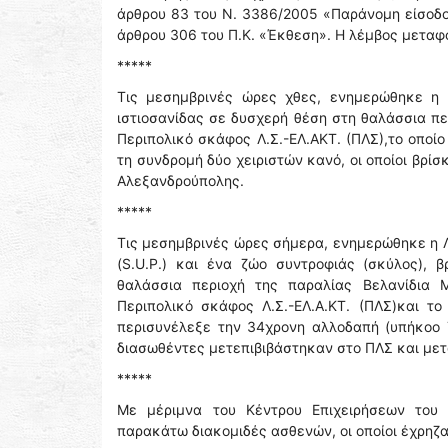
άρθρου 83 του Ν. 3386/2005 «Παράνομη είσοδο
άρθρου 306 του Π.Κ. «Έκθεση». Η λέμβος μετα
*****
Τις μεσημβρινές ώρες χθες, ενημερώθηκε η 
ιστιοσανίδας σε δυσχερή θέση στη θαλάσσια πε
Περιπολικό σκάφος Λ.Σ.-ΕΛ.ΑΚΤ. (ΠΛΣ),το οποίο
τη συνδρομή δύο χειριστών κανό, οι οποίοι βρίσ
Αλεξανδρούπολης.
*****
Τις μεσημβρινές ώρες σήμερα, ενημερώθηκε η Λ
(S.U.P.) και ένα ζώο συντροφιάς (σκύλος),
θαλάσσια περιοχή της παραλίας Βελανίδια 
Περιπολικό σκάφος Λ.Σ.-ΕΛ.Α.ΚΤ. (ΠΛΣ)και τ
περισυνέλεξε την 34χρονη αλλοδαπή (υπήκοο Τ
διασωθέντες μετεπιβιβάστηκαν στο ΠΛΣ και με
*****
Με μέριμνα του Κέντρου Επιχειρήσεων του 
παρακάτω διακομιδές ασθενών, οι οποίοι έχρηζ