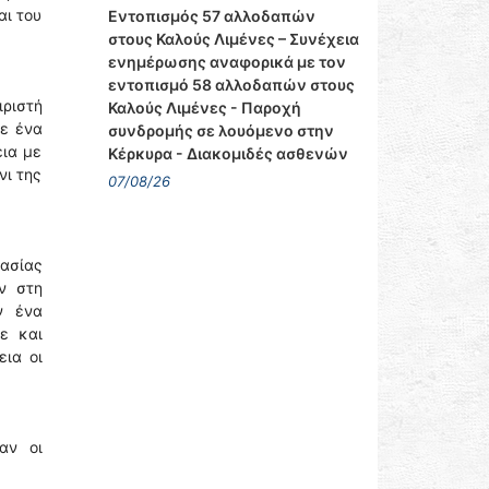
αι του
Εντοπισμός 57 αλλοδαπών
στους Καλούς Λιμένες – Συνέχεια
ενημέρωσης αναφορικά με τον
εντοπισμό 58 αλλοδαπών στους
ριστή
Καλούς Λιμένες - Παροχή
σε ένα
συνδρομής σε λουόμενο στην
εια με
Κέρκυρα - Διακομιδές ασθενών
νι της
07/08/26
λασίας
ν στη
ν ένα
ε και
εια οι
αν οι