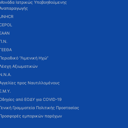
Μονάδα Ιατρικώς Υποβοηθούμενης
Αναπαραγωγής
UNHCR
CEPOL
ΕΑΑΝ
Π.Ν.
ΓΕΕΘΑ
Περιοδικό “Λιμενική Ηχώ”
Λέσχη Αξιωματικών
Ν.Ν.Α.
Αγγελίες προς Ναυτιλλομένους
Ε.Μ.Υ.
Οδηγίες από ΕΟΔΥ για COVID-19
Γενική Γραμματεία Πολιτικής Προστασίας
Προσφορές εμπορικών παρόχων