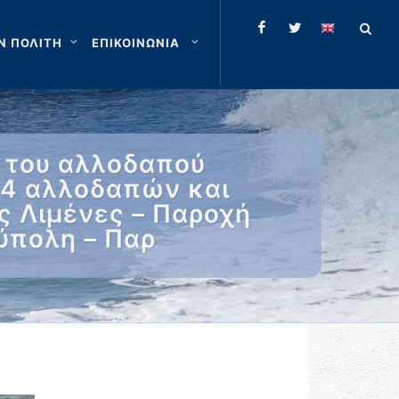
Ν ΠΟΛΙΤΗ
ΕΠΙΚΟΙΝΩΝΙΑ
 του αλλοδαπού
 44 αλλοδαπών και
ς Λιμένες – Παροχή
ύπολη – Παρ