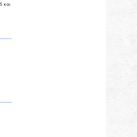
5 και