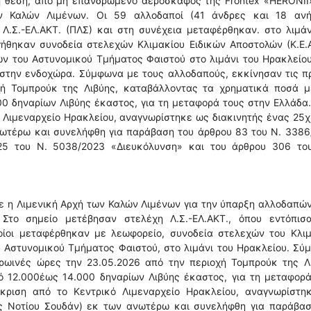
ή θέση, από μη επανδρωμένο αεροσκάφος της Frontex «HERONII»
ων Καλών Λιμένων. Οι 59 αλλοδαποί (41 άνδρες και 18 ανήλ
Λ.Σ.-ΕΛ.ΑΚΤ. (ΠΛΣ) και στη συνέχεια μεταφέρθηκαν. στο λιμάν
γήθηκαν συνοδεία στελεχών Κλιμακίου Ειδικών Αποστολών (Κ.Ε.
ών του Αστυνομικού Τμήματος Φαιστού στο λιμάνι του Ηρακλείο
 στην ενδοχώρα. Σύμφωνα με τους αλλοδαπούς, εκκίνησαν τις π
χή Τομπρούκ της Λιβύης, καταβάλλοντας τα χρηματικά ποσά μ
00 δηναρίων Λιβύης έκαστος, για τη μεταφορά τους στην Ελλάδα
 Λιμεναρχείο Ηρακλείου, αναγνωρίστηκε ως διακινητής ένας 25
νωτέρω και συνελήφθη για παράβαση του άρθρου 83 του Ν. 3386
25 του Ν. 5038/2023 «Διευκόλυνση» και του άρθρου 306 του
ε η Λιμενική Αρχή των Καλών Λιμένων για την ύπαρξη αλλοδαπώ
το σημείο μετέβησαν στελέχη Λ.Σ.-ΕΛ.ΑΚΤ., όπου εντόπισ
ποίοι μεταφέρθηκαν με λεωφορείο, συνοδεία στελεχών του Κλιμ
του Αστυνομικού Τμήματος Φαιστού, στο λιμάνι του Ηρακλείου. Σ
ρωινές ώρες την 23.05.2026 από την περιοχή Τομπρούκ της Λι
 12.000έως 14.000 δηναρίων Λιβύης έκαστος, για τη μεταφορά
κριση από το Κεντρικό Λιμεναρχείο Ηρακλείου, αναγνωρίστη
ς Νοτίου Σουδάν) εκ των ανωτέρω και συνελήφθη για παράβασ