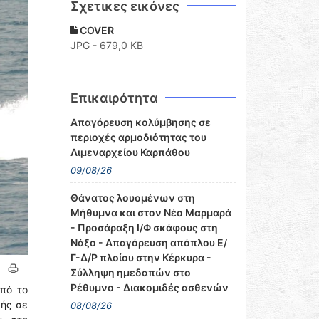
Σχετικες εικόνες
COVER
JPG - 679,0 KB
Επικαιρότητα
Απαγόρευση κολύμβησης σε
περιοχές αρμοδιότητας του
Λιμεναρχείου Καρπάθου
09/08/26
Θάνατος λουομένων στη
Μήθυμνα και στον Νέο Μαρμαρά
- Προσάραξη Ι/Φ σκάφους στη
Νάξο - Απαγόρευση απόπλου Ε/
Γ-Δ/Ρ πλοίου στην Κέρκυρα -
Σύλληψη ημεδαπών στο
Ρέθυμνο - Διακομιδές ασθενών
πό το
μής σε
08/08/26