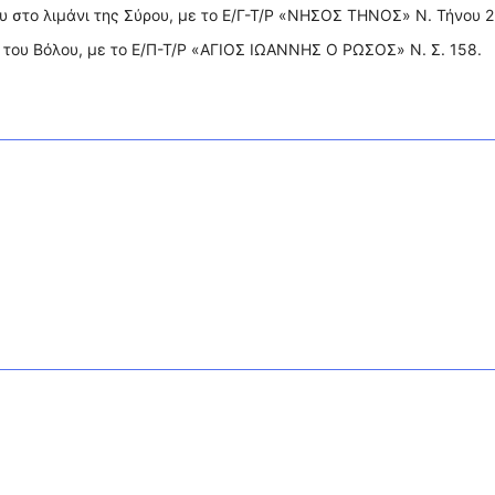
υ στο λιμάνι της Σύρου, με το Ε/Γ-Τ/Ρ «ΝΗΣΟΣ ΤΗΝΟΣ» Ν. Τήνου 2
ι του Βόλου, με το Ε/Π-Τ/Ρ «ΑΓΙΟΣ ΙΩΑΝΝΗΣ Ο ΡΩΣΟΣ» Ν. Σ. 158.