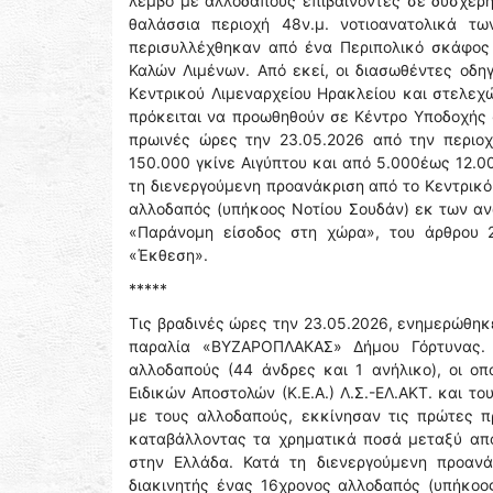
λέμβο με αλλοδαπούς επιβαίνοντες σε δυσχερ
θαλάσσια περιοχή 48ν.μ. νοτιοανατολικά τ
περισυλλέχθηκαν από ένα Περιπολικό σκάφος 
Καλών Λιμένων. Από εκεί, οι διασωθέντες οδη
Κεντρικού Λιμεναρχείου Ηρακλείου και στελεχ
πρόκειται να προωθηθούν σε Κέντρο Υποδοχής
πρωινές ώρες την 23.05.2026 από την περιο
150.000 γκίνε Αιγύπτου και από 5.000έως 12.0
τη διενεργούμενη προανάκριση από το Κεντρικό
αλλοδαπός (υπήκοος Νοτίου Σουδάν) εκ των α
«Παράνομη είσοδος στη χώρα», του άρθρου 
«Έκθεση».
*****
Τις βραδινές ώρες την 23.05.2026, ενημερώθηκ
παραλία «ΒΥΖΑΡΟΠΛΑΚΑΣ» Δήμου Γόρτυνας. Σ
αλλοδαπούς (44 άνδρες και 1 ανήλικο), οι ο
Ειδικών Αποστολών (Κ.Ε.Α.) Λ.Σ.-ΕΛ.ΑΚΤ. και 
με τους αλλοδαπούς, εκκίνησαν τις πρώτες π
καταβάλλοντας τα χρηματικά ποσά μεταξύ από
στην Ελλάδα. Κατά τη διενεργούμενη προανά
διακινητής ένας 16χρονος αλλοδαπός (υπήκοο