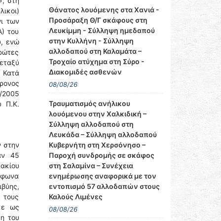
, στη
Θάνατος λουόμενης στα Χανιά -
ικοι)
Προσάραξη Θ/Γ σκάφους στη
ι των
Λευκίμμη - Σύλληψη ημεδαπού
Α) του
στην Κυλλήνη - Σύλληψη
υ, ενώ
αλλοδαπού στη Καλαμάτα –
ρώτες
Τροχαίο ατύχημα στη Σύρο -
εταξύ
Διακομιδές ασθενών
. Κατά
χρονος
08/08/26
/2005
Τραυματισμός ανήλικου
 Π.Κ.
λουόμενου στην Χαλκιδική –
Σύλληψη αλλοδαπού στη
Λευκάδα – Σύλληψη αλλοδαπού
Κυβερνήτη στη Χερσόνησο –
ν στην
Παροχή συνδρομής σε σκάφος
αν 45
στη Σαλαμίνα – Συνέχεια
ακίου
ενημέρωσης αναφορικά με τον
ύμφωνα
εντοπισμό 57 αλλοδαπών στους
βύης,
Καλούς Λιμένες
 τους
κε ως
08/08/26
η του