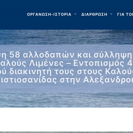
ΟΡΓΑΝΩΣΗ-ΙΣΤΟΡΙΑ
ΔΙΑΡΘΡΩΣΗ
ΓΙΑ ΤΟ
ση 58 αλλοδαπών και σύλληψη
Καλούς Λιμένες – Εντοπισμός
 διακινητή τους στους Καλού
 ιστιοσανίδας στην Αλεξανδρο
 …