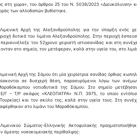
ς στη χώρα», του άρθρου 25 του Ν. 5038/2023 «Διευκόλυνση» κ
φοράς των αλλοδαπών βυθίστηκε.
Λιμενική Αρχή της Αλεξανδρούπολης για την ύπαρξη ενός χει
ριοχή δυτικά του λιμένα Αλεξανδρούπολης. Στην περιοχή έσπευ
 περισυνέλεξε τον 52χρονο χειριστή ιστιοσανίδας και στη συνέχ
κονταν στο σημείο, τον μετέφεραν, καλά στην υγεία του, στο λιμά
ιμενική Αρχή της Σάμου ότι μία χειρίστρια σανίδας όρθιας κωπη
 βρίσκονται σε δυσχερή θέση, παρασυρόμενοι λόγω των ανέμω
Μαραθόκαμπου νοτιοδυτικά της Σάμου. Στο σημείο μετέβησα
ο Ε/Γ – Τ/Ρ σκάφος «ΚΛΕΟΠΑΤΡΑ» Ν.Π. 3975, το οποίο εντόπισ
ουρκίας) και τον σκύλο της, καλά στην υγεία τους. Στη συνέχ
ταφέρθηκαν στο λιμάνι του Μαραθόκαμπου.
Λιμενικού Σώματος-Ελληνικής Ακτοφυλακής πραγματοποιήθηκ
αν άμεσης νοσοκομειακής περίθαλψης: