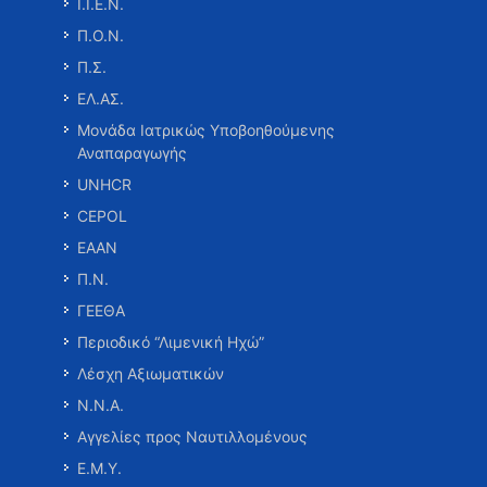
Ι.Ι.Ε.Ν.
Π.Ο.Ν.
Π.Σ.
ΕΛ.ΑΣ.
Μονάδα Ιατρικώς Υποβοηθούμενης
Αναπαραγωγής
UNHCR
CEPOL
ΕΑΑΝ
Π.Ν.
ΓΕΕΘΑ
Περιοδικό “Λιμενική Ηχώ”
Λέσχη Αξιωματικών
Ν.Ν.Α.
Αγγελίες προς Ναυτιλλομένους
Ε.Μ.Υ.