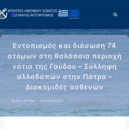
Εντοπισμός και διάσωση 74
ατόμων στη θαλάσσια περιοχή
νότια της Γαύδου – Σύλληψη
αλλοδαπών στην Πάτρα –
Διακομιδές ασθενών
Αρχική σελίδα
Επικαιρότητα
Εντοπισμός και διάσωση 74 …