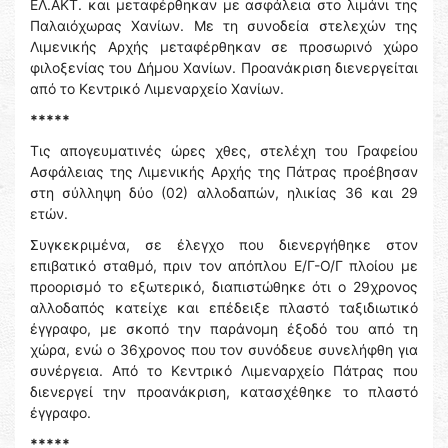
ΕΛ.ΑΚΤ. και μεταφέρθηκαν με ασφάλεια στο λιμάνι της
Παλαιόχωρας Χανίων. Με τη συνοδεία στελεχών της
Λιμενικής Αρχής μεταφέρθηκαν σε προσωρινό χώρο
φιλοξενίας του Δήμου Χανίων. Προανάκριση διενεργείται
από το Κεντρικό Λιμεναρχείο Χανίων.
*****
Τις απογευματινές ώρες χθες, στελέχη του Γραφείου
Ασφάλειας της Λιμενικής Αρχής της Πάτρας προέβησαν
στη σύλληψη δύο (02) αλλοδαπών, ηλικίας 36 και 29
ετών.
Συγκεκριμένα, σε έλεγχο που διενεργήθηκε στον
επιβατικό σταθμό, πριν τον απόπλου Ε/Γ-Ο/Γ πλοίου με
προορισμό το εξωτερικό, διαπιστώθηκε ότι ο 29χρονος
αλλοδαπός κατείχε και επέδειξε πλαστό ταξιδιωτικό
έγγραφο, με σκοπό την παράνομη έξοδό του από τη
χώρα, ενώ ο 36χρονος που τον συνόδευε συνελήφθη για
συνέργεια. Από το Κεντρικό Λιμεναρχείο Πάτρας που
διενεργεί την προανάκριση, κατασχέθηκε το πλαστό
έγγραφο.
*****