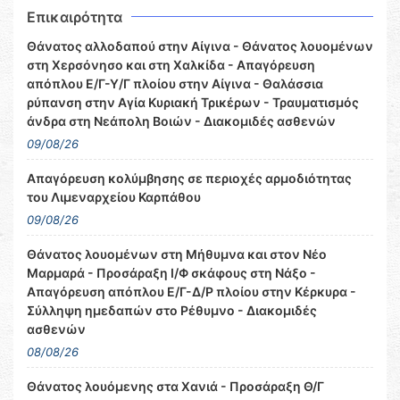
Επικαιρότητα
Θάνατος αλλοδαπού στην Αίγινα - Θάνατος λουομένων
στη Χερσόνησο και στη Χαλκίδα - Απαγόρευση
απόπλου Ε/Γ-Υ/Γ πλοίου στην Αίγινα - Θαλάσσια
ρύπανση στην Αγία Κυριακή Τρικέρων - Τραυματισμός
άνδρα στη Νεάπολη Βοιών - Διακομιδές ασθενών
09/08/26
Απαγόρευση κολύμβησης σε περιοχές αρμοδιότητας
του Λιμεναρχείου Καρπάθου
09/08/26
Θάνατος λουομένων στη Μήθυμνα και στον Νέο
Μαρμαρά - Προσάραξη Ι/Φ σκάφους στη Νάξο -
Απαγόρευση απόπλου Ε/Γ-Δ/Ρ πλοίου στην Κέρκυρα -
Σύλληψη ημεδαπών στο Ρέθυμνο - Διακομιδές
ασθενών
08/08/26
Θάνατος λουόμενης στα Χανιά - Προσάραξη Θ/Γ