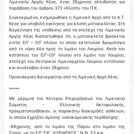
Λιμενικής Αρχής Κέας, ένας 26χρονος αλλοδαπός για
παράβαση του άρθρου 372 «Κλοπή» του Π.Κ. .
Συγκεκριμένα, ενημερώθηκε η Λιμενική Αρχή από το Α.Τ.
Κέας για υποβολή έγκλησης για κλοπή μοτοσικλέτας. Στη
διερεύνηση της υπόθεσης από τα στελέχη της Λιμενικής
Αρχής Κέας διαπιστώθηκε ότι η μοτοσικλέτα βρίσκεται
εντός Ε/Γ – Ο/Γ πλοίου το οποίο εκτελούσε δρομολόγιο
από τη νήσο Κέα προς το λιμάνι του Λαυρίου. Κατά τον
κατάπλου του Ε/Γ–Ο/Γ πλοίου στο λιμάνι του Λαυρίου,
στελέχη του Κεντρικού Λιμεναρχείου Λαυρίου εντόπισαν
και συνέλαβαν έναν 28χρονο.
Προανάκριση διενεργείται από τη Λιμενική Αρχή Κέας.
*****
Με μέριμνα του Κέντρου Επιχειρήσεων του Λιμενικού
Σώματος - Ελληνικής Ακτοφυλακής,
πραγματοποιήθηκαν, οι παρακάτω διακομιδές ασθενών,
οι οποίοι έχρηζαν άμεσης νοσοκομειακής περίθαλψης:
-88χρονης, από το λιμάνι της Πάρου στο λιμάνι της
Σύρου, με το Ε/Γ-Τ/Ρ ¨ΚΥΡΙΑΡΧΟΣ¨ Ν.Ν. 53 και