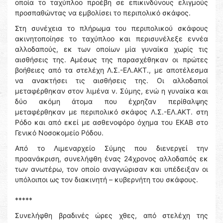
οποία το ταχύπλοο προέβη σε επικινδύνους ελιγμούς
προσπαθώντας να εμβολίσει το περιπολικό σκάφος.
Στη συνέχεια το πλήρωμα του περιπολικού σκάφους
ακινητοποίησε το ταχύπλοο και περισυνέλεξε εννέα
αλλοδαπούς, εκ των οποίων μία γυναίκα χωρίς τις
αισθήσεις της. Αμέσως της παρασχέθηκαν οι πρώτες
βοήθειες από τα στελέχη Λ.Σ.-ΕΛ.ΑΚΤ., με αποτέλεσμα
να ανακτήσει τις αισθήσεις της. Οι αλλοδαποί
μεταφέρθηκαν στον λιμένα ν. Σύμης, ενώ η γυναίκα και
δύο ακόμη άτομα που έχρηζαν περίθαλψης
μεταφέρθηκαν με περιπολικό σκάφος Λ.Σ.-ΕΛ.ΑΚΤ. στη
Ρόδο και από εκεί με ασθενοφόρο όχημα του ΕΚΑΒ στο
Γενικό Νοσοκομείο Ρόδου.
Από το Λιμεναρχείο Σύμης που διενεργεί την
προανάκριση, συνελήφθη ένας 24χρονος αλλοδαπός εκ
των ανωτέρω, τον οποίο αναγνώρισαν και υπέδειξαν οι
υπόλοιποι ως τον διακινητή – κυβερνήτη του σκάφους.
*****
Συνελήφθη βραδινές ώρες χθες, από στελέχη της