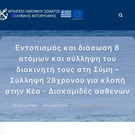
Εντοπισμός και διάσωση 8
ατόμων και σύλληψη του
διακινητή τους στη Σύμη –
Σύλληψη 28χρονου για κλοπή
στην Κέα - Διακομιδές ασθενών
Αρχική σελίδα
Επικαιρότητα
Εντοπισμός και διάσωση 8 …