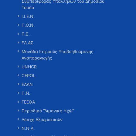
Συμπεριφοράς Υπαλλήλων του Δημοσίου
Τομέα
Ι.Ι.Ε.Ν.
Π.Ο.Ν.
Π.Σ.
ΕΛ.ΑΣ.
Μονάδα Ιατρικώς Υποβοηθούμενης
Αναπαραγωγής
UNHCR
CEPOL
ΕΑΑΝ
Π.Ν.
ΓΕΕΘΑ
Περιοδικό “Λιμενική Ηχώ”
Λέσχη Αξιωματικών
Ν.Ν.Α.