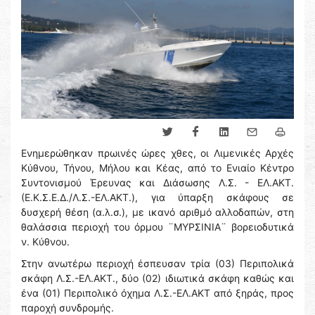
Ενημερώθηκαν πρωινές ώρες χθες, οι Λιμενικές Αρχές
Κύθνου, Τήνου, Μήλου και Κέας, από το Ενιαίο Κέντρο
Συντονισμού Έρευνας και Διάσωσης Λ.Σ. - ΕΛ.ΑΚΤ.
(Ε.Κ.Σ.Ε.Δ./Λ.Σ.-ΕΛ.ΑΚΤ.), για ύπαρξη σκάφους σε
δυσχερή θέση (α.λ.σ.), με ικανό αριθμό αλλοδαπών, στη
θαλάσσια περιοχή του όρμου ¨ΜΥΡΣΙΝΙΑ¨ βορειοδυτικά
ν. Κύθνου.
Στην ανωτέρω περιοχή έσπευσαν τρία (03) Περιπολικά
σκάφη Λ.Σ.-ΕΛ.ΑΚΤ., δύο (02) ιδιωτικά σκάφη καθώς και
ένα (01) Περιπολικό όχημα Λ.Σ.-ΕΛ.ΑΚΤ από ξηράς, προς
παροχή συνδρομής.