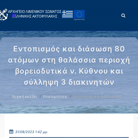
Εντοπισμός και διάσωση 80
ατόμων στη θαλάσσια περιοχή
βορειοδυτικά ν. Κύθνου και
σύλληψη 3 διακινητών
Αρχική σελίδα
Επικαιρότητα
Εντοπισμός και διάσωση 80 …
31/08/2023 1:42 μμ.