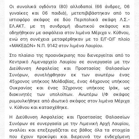
Οι συνολικά ογδόντα (80) αλλοδαποί (66 άνδρες, 06
γυναίκες και 06 παιδιά), μετεπιβιβάστηκαν από το
ιστιοφόρο σκάφος σε δύο Περιπολικά σκάφη Λ.Σ.-
ΕΛ.ΑΚΤ. με τη συνδρομή ιδιωτικού σκάφους και
οδηγήθηκαν με ασφάλεια στον λιμένα Μέριχα ν. Κύθνου,
ενώ στη συνέχεια μεταφέρθηκαν με το Ε/Γ-Ο/Γ πλοίο
«ΜΑΚΕΔΩΝ» Ν.Π. 9142 στον λιμένα Λαυρίου.
Στο πλαίσιο της προανάκρισης που διενεργείται από το
Κεντρικό Λιμεναρχείο Λαυρίου σε συνεργασία με την
Διεύθυνση Ασφαλείας και Προστασίας Θαλασσίων
Συνόρων, συνελήφθησαν εκ των ανωτέρω ένας
45χρονος υπήκοος Μολδαβίας, ένας 44χρονος υπήκοος
Ουκρανίας και ένας 32χρονος υπήκοος Ιράκ, ως
διακινητές των υπολοίπων. Ανωτέρω Ι/Φ σκάφος
ρυμουλκήθηκε από ιδιωτικό σκάφος στον λιμένα Μέριχα
ν. Κύθνου και κατασχέθηκε.
Η Διεύθυνση Ασφαλείας και Προστασίας Θαλασσίων
Συνόρων σε συνεργασία με την Λιμενική Αρχή Λαυρίου,
αναλύει και επεξεργάζεται εις βάθος όλα τα στοιχεία
που έχουν προκύψει και διερευνά την ενδεχόμενη