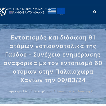
Εντοπισμός και διάσωση 91
ατόμων νοτιοανατολικά της
Γαύδου - Συνέχεια ενημέρωσης
αναφορικά με τον εντοπισμό 60
ατόμων στην Παλαιόχωρα
Χανίων την 09/03/24
Αρχική σελίδα
Επικαιρότητα
Εντοπισμός και διάσωση 91 …