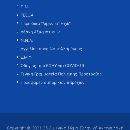
Π.Ν.
ΓΕΕΘΑ
Περιοδικό “Λιμενική Ηχώ”
Λέσχη Αξιωματικών
Ν.Ν.Α.
Αγγελίες προς Ναυτιλλομένους
Ε.Μ.Υ.
Οδηγίες από ΕΟΔΥ για COVID-19
Γενική Γραμματεία Πολιτικής Προστασίας
Προσφορές εμπορικών παρόχων
Copyright © 2021-25 Λιμενικό Σώμα-Ελληνική Ακτοφυλακή