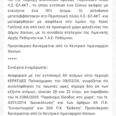
Λ.Σ.-ΕΛ.ΑΚΤ., το οποίο εντόπισε ένα ξύλινο σκάφος με
ενενήντα ένα (91) άτομα. Οι αλλοδαποί
μετεπιβιβάστηκαν στο Περιπολικό πλοίο Λ.Σ.-ΕΛ.ΑΚΤ. και
μεταφέρθηκαν με ασφάλεια στο λιμάνι της Αγίας
Γαλήνης και από εκεί σε προσωρινό χώρο φιλοξενίας του
Δήμου Χανίων, με τη συνοδεία στελεχών της Λιμενικής
Αρχής Ρεθύμνου και Τ.Α.Ε. Ρεθύμνου.
Προανάκριση διενεργείται από το Κεντρικό Λιμεναρχείο
Χανίων.
*****
Συνέχεια ενημέρωσης:
Αναφορικά με τον εντοπισμό 60 ατόμων στην περιοχή
ΚΕΡΑΤΙΔΕΣ Παλαιόχωρας την 09/03/24, γνωρίζεται ότι
συνελήφθησαν τις πρωινές ώρες σήμερα δύο εκ των
εξήντα ατόμων, ηλικίας 26 και 22 ετών, για παράβαση
του Ν.3386/2005 “Παράνομη Είσοδος στη χώρα”, του Ν.
4251/2014 “Διευκόλυνση” και των άρθρων 45 Π.Κ.
“Συναυτουργία” και 306 Π.Κ. “Εκθεση”. Προανάκριση
διενεργείται από το Κεντρικό Λιμεναρχείο Χανίων.