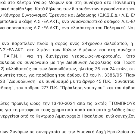
ικά στο Κέντρο Υγείας Μοιρών και στη συνέχεια στο Πανεπιστ
ατρική περίθαλψη. Κατά δήλωση των διασωθέντων αγνοούνταν τρει
υ Κέντρου Συντονισμού Έρευνας και Διάσωσης (Ε.Κ.Σ.Ε.Δ.) Λ.Σ.-Ε
εριπολικά σκάφη Λ.Σ.-ΕΛ.ΑΚΤ., ένα ναυαγοσωστικό σκάφος Λ.Σ.-Ε
να αεροσκάφος Λ.Σ.-ΕΛ.ΑΚΤ., ένα ελικόπτερο του Πολεμικού Να
ό ένα παραπλέον πλοίο η σορός ενός 34χρονου αλλοδαπού, η 
.Σ.-ΕΛ.ΑΚΤ. στο λιμάνι των Καλών Λιμένων και στη συνέχει
 ΠΑ.Γ.Ν.Η. για τη διενέργεια νεκροψίας-νεκροτομής. Κατ
ρακλείου σε συνεργασία με την Διεύθυνση Ασφάλειας και Προσ
 αλλοδαπούς εκ των διασωθέντων, ηλικίας 26 και 24 ετών, οι 
κινητές τους, για παράβαση του άρθρου 83 του Ν. 3386/05 ¨Πα
/23 ¨Διευκόλυνση¨ σε συνδυασμό με το άρθρο 45 Π.Κ. ¨Συναυτου
κθεση¨, του άρθρου 277 Π.Κ. ¨Πρόκληση ναυαγίου¨ και του άρθρ
ρώτες πρωινές ώρες την 13-10-2024 από τις ακτές ¨ΤΟΜΠΡΟΥΚ
ας για τη μεταφορά τους χρηματικά ποσά από επτά χιλιάδες έω
νεργείται από το Κεντρικό Λιμεναρχείο Ηρακλείου, ενώ συνεχίζον
ίων Συνόρων σε συνεργασία με την Λιμενική Αρχή Ηρακλείου α