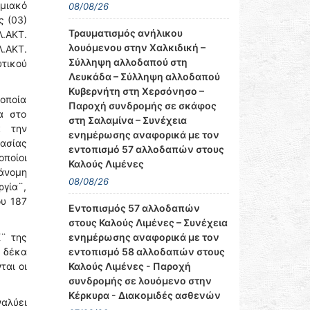
ημιακό
08/08/26
ς (03)
Τραυματισμός ανήλικου
Λ.ΑΚΤ.
λουόμενου στην Χαλκιδική –
Λ.ΑΚΤ.
Σύλληψη αλλοδαπού στη
υτικού
Λευκάδα – Σύλληψη αλλοδαπού
Κυβερνήτη στη Χερσόνησο –
οποία
Παροχή συνδρομής σε σκάφος
α στο
στη Σαλαμίνα – Συνέχεια
ά την
ενημέρωσης αναφορικά με τον
τασίας
εντοπισμό 57 αλλοδαπών στους
οποίοι
Καλούς Λιμένες
ράνομη
08/08/26
ργία¨,
ου 187
Εντοπισμός 57 αλλοδαπών
στους Καλούς Λιμένες – Συνέχεια
ενημέρωσης αναφορικά με τον
¨ της
εντοπισμό 58 αλλοδαπών στους
ς δέκα
Καλούς Λιμένες - Παροχή
ται οι
συνδρομής σε λουόμενο στην
Κέρκυρα - Διακομιδές ασθενών
ναλύει