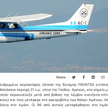
Share:
πανδρωμένο αεροσκάφος (drone) της δύναμης FRONTEX εντόπισ
θαλάσσια περιοχή 21 ν.μ. νότια της Γαύδου. Αμέσως, στο σημείο 
 οποίο περισυνέλεξε μετά από βύθιση της λέμβου ενενήντα επτ
ικους) και τους μετέφερε στο αγκυροβόλιο των Καλών Λιμένων, ό
λεια στο λιμάνι. Οι 96 από αυτούς μεταφέρθηκαν στο λιμάν