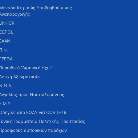
Μονάδα Ιατρικώς Υποβοηθούμενης
Αναπαραγωγής
UNHCR
CEPOL
ΕΑΑΝ
Π.Ν.
ΓΕΕΘΑ
Περιοδικό “Λιμενική Ηχώ”
Λέσχη Αξιωματικών
Ν.Ν.Α.
Αγγελίες προς Ναυτιλλομένους
Ε.Μ.Υ.
Οδηγίες από ΕΟΔΥ για COVID-19
Γενική Γραμματεία Πολιτικής Προστασίας
Προσφορές εμπορικών παρόχων