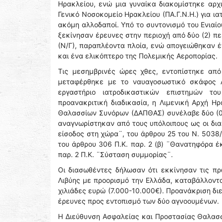
Ηρακλείου, ενώ μια γυναίκα διακομίστηκε αρχ
Γενικό Νοσοκομείο Ηρακλείου (ΠΑ.Γ.Ν.Η.) για ι
ακόμη αλλοδαποί. Υπό το συντονισμό του Ενιαίο
ξεκίνησαν έρευνες στην περιοχή από δύο (2) π
(Ν/Γ), παραπλέοντα πλοία, ενώ απογειώθηκαν έ
και ένα ελικόπτερο της Πολεμικής Αεροπορίας.
Τις μεσημβρινές ώρες χθες, εντοπίστηκε απ
μεταφέρθηκε με το ναυαγοσωστικό σκάφος Λ
εργαστήριο ιατροδικαστικών επιστημών του
προανακριτική διαδικασία, η Λιμενική Αρχή Η
Θαλασσίων Συνόρων (ΔΑΠΘΑΣ) συνέλαβε δύο (02)
αναγνωρίστηκαν από τους υπόλοιπους ως οι δια
είσοδος στη χώρα¨, του άρθρου 25 του Ν. 5038
του άρθρου 306 Π.Κ. παρ. 2 (β) ¨Θανατηφόρα έ
παρ. 2 Π.Κ. ¨Σύσταση συμμορίας¨.
Οι διασωθέντες δήλωσαν ότι εκκίνησαν τις π
Λιβύης με προορισμό την Ελλάδα, καταβάλλοντ
χιλιάδες ευρώ (7.000-10.000€). Προανάκριση διε
έρευνες προς εντοπισμό των δύο αγνοουμένων.
Η Διεύθυνση Ασφαλείας και Προστασίας Θαλασσ