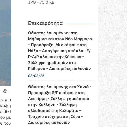
JPG - 75,0 KB
Επικαιρότητα
Θάνατος λουομένων στη
Μήθυμνα και στον Νέο Μαρμαρά
- Προσάραξη Ι/Φ σκάφους στη
Νάξο - Απαγόρευση απόπλου Ε/
Γ-Δ/Ρ πλοίου στην Κέρκυρα -
Σύλληψη ημεδαπών στο
Ρέθυμνο - Διακομιδές ασθενών
08/08/26
Θάνατος λουόμενης στα Χανιά -
Προσάραξη Θ/Γ σκάφους στη
Λευκίμμη - Σύλληψη ημεδαπού
ε μια
στην Κυλλήνη - Σύλληψη
μετέβη
αλλοδαπού στη Καλαμάτα –
ά (97)
Τροχαίο ατύχημα στη Σύρο -
που με
Διακομιδές ασθενών
ι του