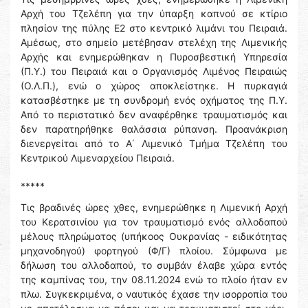
Αρχή του Τζελέπη για την ύπαρξη καπνού σε κτίριο
πλησίον της πύλης Ε2 στο κεντρικό λιμάνι του Πειραιά.
Αμέσως, στο σημείο μετέβησαν στελέχη της Λιμενικής
Αρχής και ενημερώθηκαν η Πυροσβεστική Υπηρεσία
(Π.Υ.) του Πειραιά και ο Οργανισμός Λιμένος Πειραιώς
(Ο.Λ.Π.), ενώ ο χώρος αποκλείστηκε. Η πυρκαγιά
κατασβέστηκε με τη συνδρομή ενός οχήματος της Π.Υ.
Από το περιστατικό δεν αναφέρθηκε τραυματισμός και
δεν παρατηρήθηκε θαλάσσια ρύπανση. Προανάκριση
διενεργείται από το Α΄ Λιμενικό Τμήμα Τζελέπη του
Κεντρικού Λιμεναρχείου Πειραιά.
*****
Τις βραδινές ώρες χθες, ενημερώθηκε η Λιμενική Αρχή
του Κερατσινίου για τον τραυματισμό ενός αλλοδαπού
μέλους πληρώματος (υπήκοος Ουκρανίας - ειδικότητας
μηχανοδηγού) φορτηγού (Φ/Γ) πλοίου. Σύμφωνα με
δήλωση του αλλοδαπού, το συμβάν έλαβε χώρα εντός
της καμπίνας του, την 08.11.2024 ενώ το πλοίο ήταν εν
πλω. Συγκεκριμένα, ο ναυτικός έχασε την ισορροπία του