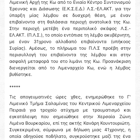
Λιμενική Αρχή της Κω από το Ενιαίο Κέντρο Συντονισμού
Έρευνας και Διάσωσης (Ε.Κ.Σ.Ε.Δ.) Λ.Σ.-ΕΛ.ΑΚΤ. για την
ύπαρξη μίας λέμβου σε δυσχερή θέση, με έναν
επιβαίνοντα στη θαλάσσια περιοχή ανατολικά της Κω.
Στην περιοχή μετέβη ένα περιπολικό σκάφος Λ.Σ.-
ΕΛ.ΑΚΤ. (Π.Λ.Σ.), το οποίο εντόπισε τη λέμβο ακυβέρνητη,
με έναν 31χρονο αλλοδαπό επιβαίνοντα (υπήκοος
Συρίας). Αμέσως, το πλήρωμα του Π.Λ.Σ προέβη στην
περισυλλογή του επιβαίνοντα της λέμβου και στην
ασφαλή μεταφορά του στο λιμάνι της Κω. Προανάκριση
διενεργείται από το Λιμεναρχείο Κω, ενώ η λέμβος
βυθίστηκε.
*****
Τις απογευματινές ώρες χθες, ενημερώθηκε το Γ'
Λιμενικό Τμήμα Σαλαμίνας του Κεντρικού Λιμεναρχείου
Πειραιά για τροχαίο ατύχημα με τραυματισμό και
εγκατάλειψη που σημειώθηκε στην Χερσαία Ζώνη
Λιμένα Βουρκαρίου, επί της ακτής Κανάρη Κουντουριώτη.
Συγκεκριμένα, σύμφωνα με δήλωση μιας 41χρονης, η
οποία οδηγούσε ποδήλατο, συγκρούστηκε μαζί της ένα