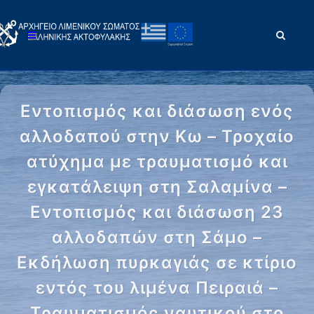
Εντοπισμός και διάσωση ενός
αλλοδαπού στην Κω – Τροχαίο
ατύχημα με τραυματισμό και
εγκατάλειψη στη Σαλαμίνα –
Εντοπισμός και διάσωση 23
αλλοδαπών στη Σάμο –
Εκδήλωση πυρκαγιάς σε κτίριο
εντός του λιμένα Πειραιά –
Τραυματισμός ναυτικού στο