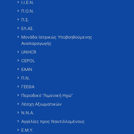
Ι.Ι.Ε.Ν.
Π.Ο.Ν.
Π.Σ.
ΕΛ.ΑΣ.
Μονάδα Ιατρικώς Υποβοηθούμενης
Αναπαραγωγής
UNHCR
CEPOL
ΕΑΑΝ
Π.Ν.
ΓΕΕΘΑ
Περιοδικό “Λιμενική Ηχώ”
Λέσχη Αξιωματικών
Ν.Ν.Α.
Αγγελίες προς Ναυτιλλομένους
Ε.Μ.Υ.