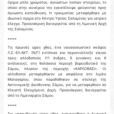
όχημα μπλε χρώματος, αγνώστων λοιπών στοιχείων, το
οποίο στην συνέχεια την εγκατέλειψε φεύγοντας προς
άγνωστη κατεύθυνση. Η τραυματίας μεταφέρθηκε με
ιδιωτικό όχημα στο Κέντρο Υγείας Σαλαμίνας για ιατρικό
έλεγχο. Προανάκριση διενεργείται από τη Λιμενική Αρχή
της Σαλαμίνας.
*****
Τις πρωινές ώρες χθες, ένα ναυαγοσωστικό σκάφος
Λ.Σ.-ΕΛ.ΑΚΤ. (Ν/Γ) εντόπισε και περισυνέλλεξε είκοσι
τρεις αλλοδαπούς (11 άνδρες, 6 γυναίκες και 6
ανήλικους), στη θαλάσσια περιοχή βορειοδυτικά της
Σάμου, πλησίον της περιοχής «ΚΑΡΛΟΒΑΣΙ». Οι
αλλοδαποί μεταφέρθηκαν με ασφάλεια στο λιμάνι
Μαλαγαρίου, όπου παραδόθηκαν σε στελέχη της
Αστυνομικής Διεύθυνσης Σάμου, για να μεταφερθούν σε
Κλειστή Ελεγχόμενη Δομή. Προανάκριση διενεργείται
από το Λιμεναρχείο Σάμου.
*****
Τις μεσημβρινές ώρες χθες, ενημερώθηκε η Λιμενική